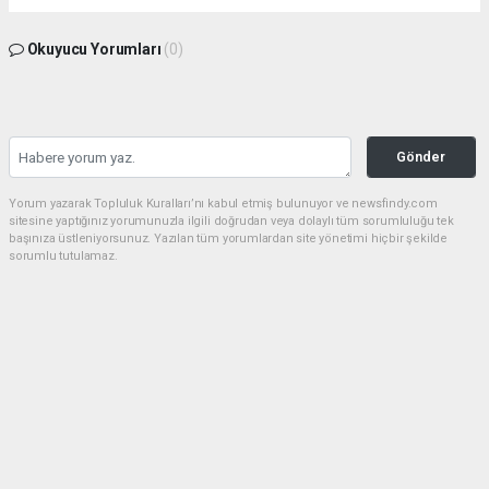
Okuyucu Yorumları
(0)
Gönder
Yorum yazarak Topluluk Kuralları’nı kabul etmiş bulunuyor ve newsfindy.com
sitesine yaptığınız yorumunuzla ilgili doğrudan veya dolaylı tüm sorumluluğu tek
başınıza üstleniyorsunuz. Yazılan tüm yorumlardan site yönetimi hiçbir şekilde
sorumlu tutulamaz.