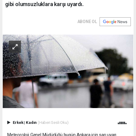
gibi olumsuzluklara karşı uyardı.
ABONE OL
Erkek
|
Kadın
(Haberi Sesli Oku)
Meteoroloji Genel Müdürlüğü bugün Ankara için sarı uyarı