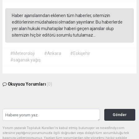
Haber ajanslarından eklenen tüm haberler, sitemizin
editörlerinin müdahalesi olmadan yayınlanır. Bu haberlerde
yer alan hukuki muhataplar haberi geçen ajanslar olup
sitemizin hiç bir editörü sorumlu tutulamaz...
#Meteoroloji
#Ankara
#Eskişehir
#sağanak yağış
Okuyucu Yorumları
(0)
Gönder
Yorum yazarak Topluluk Kuralları’nı kabul etmiş bulunuyor ve newsfindy.com
sitesine yaptığınız yorumunuzla ilgili doğrudan veya dolaylı tüm sorumluluğu tek
başınıza üstleniyorsunuz. Yazılan tüm yorumlardan site yönetimi hiçbir şekilde