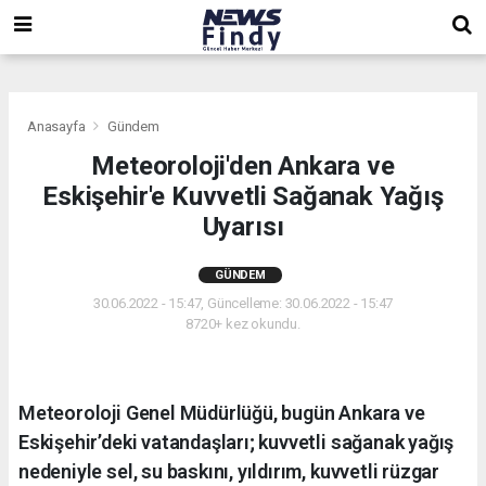
,
,
,
Anasayfa
Gündem
Meteoroloji'den Ankara ve
Eskişehir'e Kuvvetli Sağanak Yağış
Uyarısı
GÜNDEM
30.06.2022 - 15:47, Güncelleme: 30.06.2022 - 15:47
8720+ kez okundu.
Meteoroloji Genel Müdürlüğü, bugün Ankara ve
Eskişehir’deki vatandaşları; kuvvetli sağanak yağış
nedeniyle sel, su baskını, yıldırım, kuvvetli rüzgar