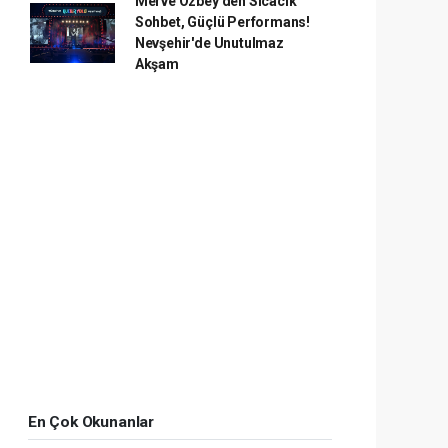
Merve Özbey'den Sıcacık
Sohbet, Güçlü Performans!
Nevşehir'de Unutulmaz
Akşam
En Çok Okunanlar