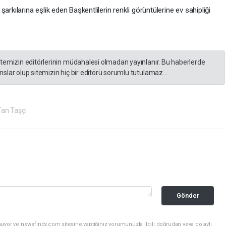
ılarına eşlik eden Başkentlilerin renkli görüntülerine ev sahipliği
itemizin editörlerinin müdahalesi olmadan yayınlanır. Bu haberlerde
slar olup sitemizin hiç bir editörü sorumlu tutulamaz...
an Taşçı
Gönder
uyor ve newsfindy.com sitesine yaptığınız yorumunuzla ilgili doğrudan veya dolaylı