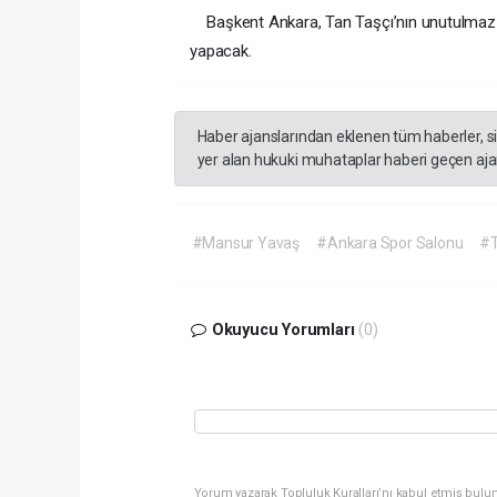
Başkent Ankara, Tan Taşçı’nın unutulmaz şark
yapacak.
Haber ajanslarından eklenen tüm haberler, s
yer alan hukuki muhataplar haberi geçen ajan
#Mansur Yavaş
#Ankara Spor Salonu
#T
Okuyucu Yorumları
(0)
Yorum yazarak Topluluk Kuralları’nı kabul etmiş bulun