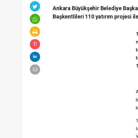
Ankara Büyükşehir Belediye Başka
Başkentlileri 110 yatırım projesi i
1
n
t
t
A
b
k
1
t
Y