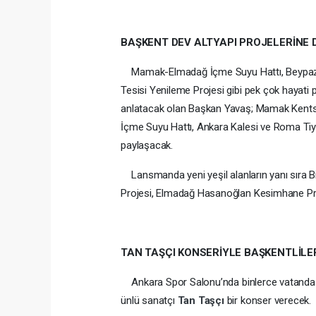
BAŞKENT DEV ALTYAPI PROJELERİNE 
Mamak-Elmadağ İçme Suyu Hattı, Beypazarı 
Tesisi Yenileme Projesi gibi pek çok hayati 
anlatacak olan Başkan Yavaş; Mamak Kentse
İçme Suyu Hattı, Ankara Kalesi ve Roma Tiya
paylaşacak.
Lansmanda yeni yeşil alanların yanı sıra Bi
Projesi, Elmadağ Hasanoğlan Kesimhane Proje
TAN TAŞÇI KONSERİYLE BAŞKENTLİL
Ankara Spor Salonu’nda binlerce vatandaşın 
ünlü sanatçı
Tan Taşçı
bir konser verecek.