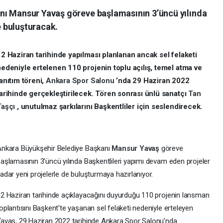
nı Mansur Yavaş göreve başlamasının 3’üncü yılında
le buluşturacak.
2 Haziran tarihinde yapılması planlanan ancak sel felaketi
edeniyle ertelenen 110 projenin toplu açılış, temel atma ve
anıtım töreni,
Ankara Spor Salonu
’nda 29 Haziran 2022
arihinde gerçekleştirilecek. Tören sonrası ünlü sanatçı
Tan
Taşçı
, unutulmaz şarkılarını Başkentliler için seslendirecek.
nkara Büyükşehir Belediye Başkanı
Mansur Yavaş
göreve
aşlamasının 3’üncü yılında Başkentlileri yapımı devam eden projeler
adar yeni projelerle de buluşturmaya hazırlanıyor.
2 Haziran tarihinde açıklayacağını duyurduğu 110 projenin lansman
oplantısını Başkent’te yaşanan sel felaketi nedeniyle erteleyen
avaş, 29 Haziran 2022 tarihinde Ankara Spor Salonu’nda