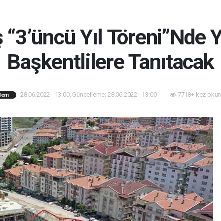
“3’üncü Yıl Töreni”Nde Ye
Başkentlilere Tanıtacak
28.06.2022 - 13:00, Güncelleme: 28.06.2022 - 13:00
7718+ kez okun
dem