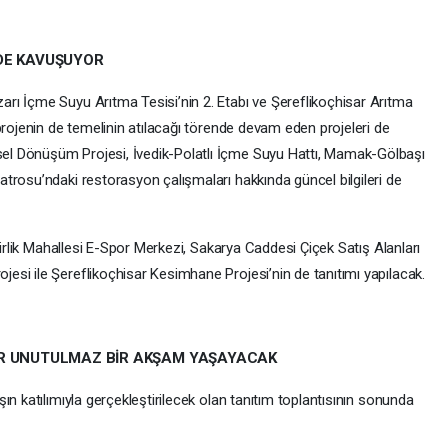
DE KAVUŞUYOR
İçme Suyu Arıtma Tesisi’nin 2. Etabı ve Şereflikoçhisar Arıtma
projenin de temelinin atılacağı törende devam eden projeleri de
l Dönüşüm Projesi, İvedik-Polatlı İçme Suyu Hattı, Mamak-Gölbaşı
trosu’ndaki restorasyon çalışmaları hakkında güncel bilgileri de
rlik Mahallesi E-Spor Merkezi, Sakarya Caddesi Çiçek Satış Alanları
si ile Şereflikoçhisar Kesimhane Projesi’nin de tanıtımı yapılacak.
ER UNUTULMAZ BİR AKŞAM YAŞAYACAK
katılımıyla gerçekleştirilecek olan tanıtım toplantısının sonunda