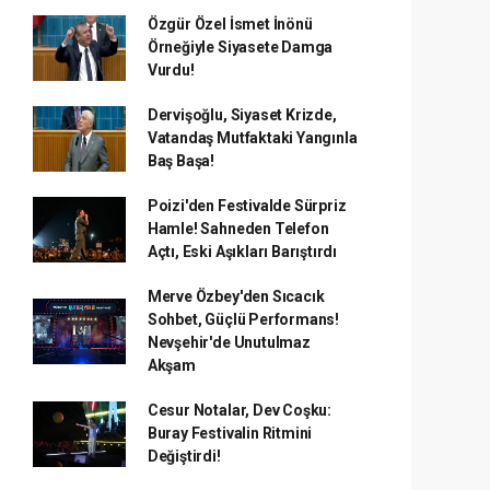
Özgür Özel İsmet İnönü
Örneğiyle Siyasete Damga
Vurdu!
Dervişoğlu, Siyaset Krizde,
Vatandaş Mutfaktaki Yangınla
Baş Başa!
Poizi'den Festivalde Sürpriz
Hamle! Sahneden Telefon
Açtı, Eski Aşıkları Barıştırdı
Merve Özbey'den Sıcacık
Sohbet, Güçlü Performans!
Nevşehir'de Unutulmaz
Akşam
Cesur Notalar, Dev Coşku:
Buray Festivalin Ritmini
Değiştirdi!