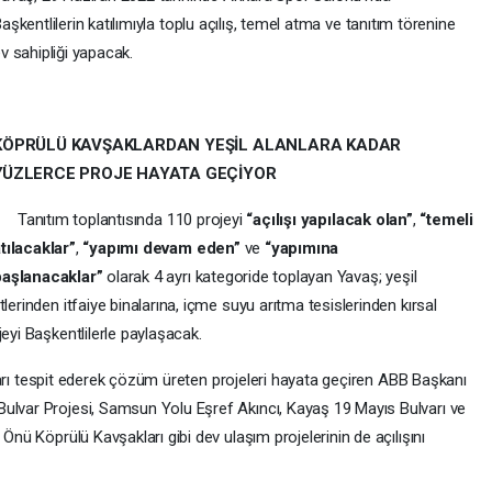
aşkentlilerin katılımıyla toplu açılış, temel atma ve tanıtım törenine
v sahipliği yapacak.
KÖPRÜLÜ KAVŞAKLARDAN YEŞİL ALANLARA KADAR
YÜZLERCE PROJE HAYATA GEÇİYOR
Tanıtım toplantısında 110 projeyi
“açılışı yapılacak olan”
,
“temeli
tılacaklar”
,
“yapımı devam eden”
ve
“yapımına
başlanacaklar”
olarak 4 ayrı kategoride toplayan Yavaş; yeşil
lerinden itfaiye binalarına, içme suyu arıtma tesislerinden kırsal
eyi Başkentlilerle paylaşacak.
ları tespit ederek çözüm üreten projeleri hayata geçiren ABB Başkanı
ulvar Projesi, Samsun Yolu Eşref Akıncı, Kayaş 19 Mayıs Bulvarı ve
 Önü Köprülü Kavşakları gibi dev ulaşım projelerinin de açılışını