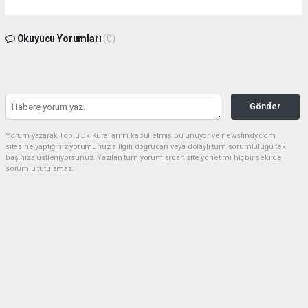
Okuyucu Yorumları
(0)
Gönder
Yorum yazarak Topluluk Kuralları’nı kabul etmiş bulunuyor ve newsfindy.com
sitesine yaptığınız yorumunuzla ilgili doğrudan veya dolaylı tüm sorumluluğu tek
başınıza üstleniyorsunuz. Yazılan tüm yorumlardan site yönetimi hiçbir şekilde
sorumlu tutulamaz.