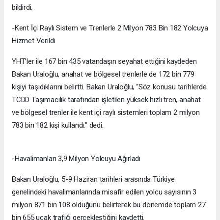
bildirdi.
-Kent İçi Raylı Sistem ve Trenlerle 2 Milyon 783 Bin 182 Yolcuya
Hizmet Verildi
YHT’ler ile 167 bin 435 vatandaşın seyahat ettiğini kaydeden
Bakan Uraloğlu, anahat ve bölgesel trenlerle de 172 bin 779
kişiyi taşıdıklarını belirtti. Bakan Uraloğlu, “Söz konusu tarihlerde
TCDD Taşımacılık tarafından işletilen yüksek hızlı tren, anahat
ve bölgesel trenler ile kent içi raylı sistemleri toplam 2 milyon
783 bin 182 kişi kullandı.” dedi.
-Havalimanları 3,9 Milyon Yolcuyu Ağırladı
Bakan Uraloğlu, 5-9 Haziran tarihleri arasında Türkiye
genelindeki havalimanlarında misafir edilen yolcu sayısının 3
milyon 871 bin 108 olduğunu belirterek bu dönemde toplam 27
bin 655 uçak trafiği gerçekleştiğini kaydetti.