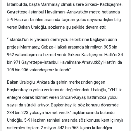
İstanbul’da, başta Marmaray olmak üzere Sirkeci- Kazlıçeşme,
Gayrettepe-İstanbul Havalimanı-Arnavutköy metro hatlarında
5-9 Haziran tarihleri arasında taşınan yolcu sayısına ilişkin bilgi
veren Bakan Uraloğlu, sözlerine şu şekilde devam etti:
“İstanbul’un iki yakasını demiryolu ile birbirine bağlayan asrın
projesi Marmaray, Gebze-Halkalı arasında bir milyon 905 bin
962 vatandaşımıza hizmet verdi. Sirkeci-Kazlıçeşme Hattı’nı 34
bin 971 Gayrettepe-İstanbul Havalimanı-Arnavutköy Hattı’nı da
108 bin 906 vatandaşımız kullandı.”
Bakan Uraloğlu, Ankara’da şehrin merkezinden geçen
Başkentray’ın yolcu verilerini de değerlendirdi. Uraloğlu, “YHT ile
entegre olarak hizmet veren Sincan-Kayaş hattımızda yolcu
sayısı da sürekli artıyor. Başkentray ile söz konusu dönemde
284 bin 223 yolcuya hizmet verdik.” açıklamasında bulundu.
Uraloğlu, 5-9 Haziran tarihleri arasında söz konusu kent içi raylı
sistemleri toplam 2 milyon 442 bin 968 kişinin kullandığını