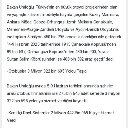
Bakan Uraloğlu, Türkiye’nin en büyük otoyol projelerinden olan
ve yap-işlet-devret modeliyle hayata geçirilen Kuzey Marmara,
Ankara-Niğde, Gebze-Orhangazi-İzmir, Malkara-Çanakkale,
Menemen-Aliağa-Çandarlı Otoyolu ve Aydın-Denizli Otoyolu’nu
ise toplam 5 milyon 450 bin 795 aracın kullandığını dile getirerek
“4-9 Haziran 2025 tarihlerinde 1915 Çanakkale Köprüsü’nden
89 bin 537, Osmangazi Köprüsü’nden 480 bin 900, Yavuz
Sultan Selim Köprüsü’nden ise 468 bin 592 araç geçti.” dedi.
-Otobüsler 3 Milyon 322 bin 695 Yolcu Taşıdı
Bakan Uraloğlu ayrıca 5-9 Haziran tarihleri arasında şehirler
arası otobüs firmalarının ise 275 bin 645 adet seferde 3 milyon
322 bin 695 yolcuya hizmet verdiğini kaydetti.
-Kent İçi Raylı Sistemler 2 Milyon 442 Bin 968 Kişiye Hizmet
Verdi