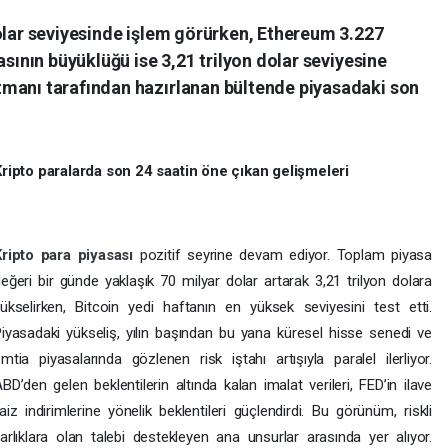
dolar seviyesinde işlem görürken, Ethereum 3.227
asının büyüklüğü ise 3,21 trilyon dolar seviyesine
manı tarafından hazırlanan bültende piyasadaki son
ripto paralarda son 24 saatin öne çıkan gelişmeleri
Kripto para piyasası
pozitif seyrine devam ediyor. Toplam piyasa
eğeri bir günde yaklaşık 70 milyar dolar artarak 3,21 trilyon dolara
ükselirken, Bitcoin yedi haftanın en yüksek seviyesini test etti.
iyasadaki yükseliş, yılın başından bu yana küresel hisse senedi ve
mtia piyasalarında gözlenen risk iştahı artışıyla paralel ilerliyor.
BD’den gelen beklentilerin altında kalan imalat verileri, FED’in ilave
aiz indirimlerine yönelik beklentileri güçlendirdi. Bu görünüm, riskli
arlıklara olan talebi destekleyen ana unsurlar arasında yer alıyor.