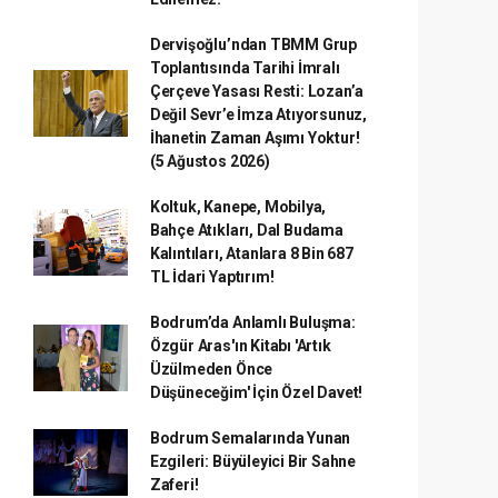
Dervişoğlu’ndan TBMM Grup
Toplantısında Tarihi İmralı
Çerçeve Yasası Resti: Lozan’a
Değil Sevr’e İmza Atıyorsunuz,
İhanetin Zaman Aşımı Yoktur!
(5 Ağustos 2026)
Koltuk, Kanepe, Mobilya,
Bahçe Atıkları, Dal Budama
Kalıntıları, Atanlara 8 Bin 687
TL İdari Yaptırım!
Bodrum’da Anlamlı Buluşma:
Özgür Aras'ın Kitabı 'Artık
Üzülmeden Önce
Düşüneceğim' İçin Özel Davet!
Bodrum Semalarında Yunan
Ezgileri: Büyüleyici Bir Sahne
Zaferi!