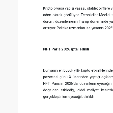
Kripto piyasa yapısı yasası, stablecoin’lere
adım olarak görülüyor. Temsilciler Meclisi t
durum, düzenlemenin Trump döneminde yürürl
artırıyor. Politika uzmanları ise yasanın 202
NFT Paris 2026 iptal edildi
Dünyanın en büyük yıllık kripto etkinliklerinden
pazartesi günü X üzerinden yaptığı açıklam
NFT Paris’in 2026’da düzenlenmeyeceğini 
doğrudan etkilediği, ciddi maliyet kesin
gerçekleştirilemeyeceği belirtildi.