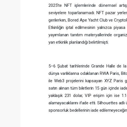
2025’te NFT işlemlerinde dönemsel artı
seviyelere toparlanamadı. NFT pazar yerler
gerilerken, Bored Ape Yacht Club ve CryptoP
Etkinliğin iptal edilmesinin yalnızca piyas
yayımlanan tanıtım materyallerinde organiz
yan etkinlik planlandığı belirtilmişti.
5–6 Şubat tarihlerinde Grande Halle de la
dünya varlıklarına odaklanan RWA Paris, Bitc
ile Web3 projelerini kapsayan XYZ Paris gib
satın alınan tüm biletlerin 15 gün içinde iade
yaklaşık 231 dolar, VIP erişim için ise 1
alamayacaklarını ifade etti. Silhouettes adlı
sponsorluk bedellerinin iade edilemeyeceğini b