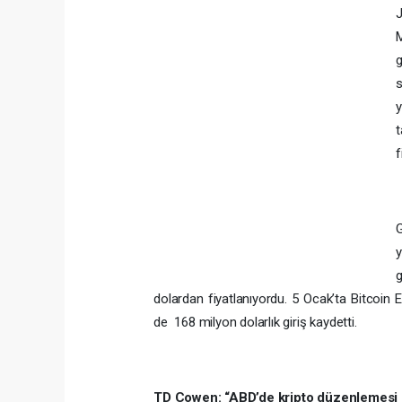
M
g
y
t
f
G
y
g
dolardan fiyatlanıyordu. 5 Ocak’ta Bitcoin E
de 168 milyon dolarlık giriş kaydetti.
TD Cowen: “ABD’de kripto düzenlemesi 2