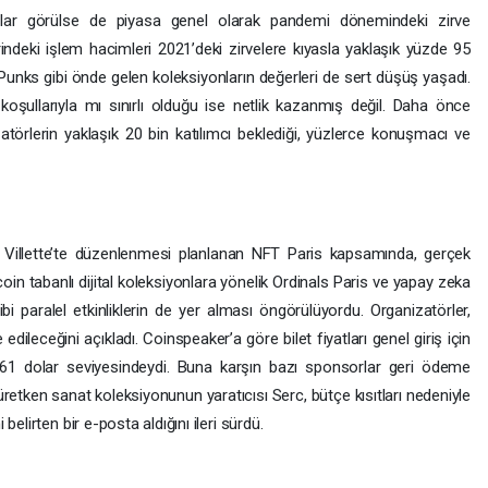
şlar görülse de piyasa genel olarak pandemi dönemindeki zirve
indeki işlem hacimleri 2021’deki zirvelere kıyasla yaklaşık yüzde 95
unks gibi önde gelen koleksiyonların değerleri de sert düşüş yaşadı.
a koşullarıyla mı sınırlı olduğu ise netlik kazanmış değil. Daha önce
atörlerin yaklaşık 20 bin katılımcı beklediği, yüzlerce konuşmacı ve
 Villette’te düzenlenmesi planlanan NFT Paris kapsamında, gerçek
oin tabanlı dijital koleksiyonlara yönelik Ordinals Paris ve yapay zeka
i paralel etkinliklerin de yer alması öngörülüyordu. Organizatörler,
 edileceğini açıkladı. Coinspeaker’a göre bilet fiyatları genel giriş için
.161 dolar seviyesindeydi. Buna karşın bazı sponsorlar geri ödeme
 üretken sanat koleksiyonunun yaratıcısı Serc, bütçe kısıtları nedeniyle
elirten bir e-posta aldığını ileri sürdü.