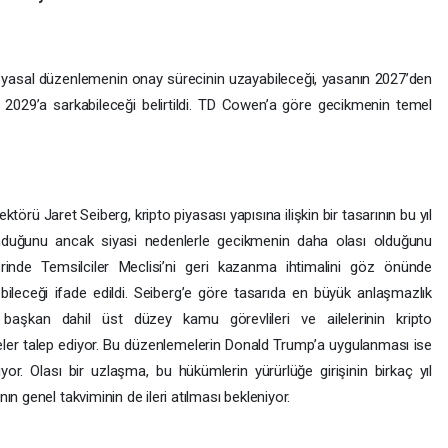
ı yasal düzenlemenin onay sürecinin uzayabileceği, yasanın 2027’den
 2029’a sarkabileceği belirtildi. TD Cowen’a göre gecikmenin temel
ü Jaret Seiberg, kripto piyasası yapısına ilişkin bir tasarının bu yıl
unduğunu ancak siyasi nedenlerle gecikmenin daha olası olduğunu
rinde Temsilciler Meclisi’ni geri kazanma ihtimalini göz önünde
ileceği ifade edildi. Seiberg’e göre tasarıda en büyük anlaşmazlık
 başkan dahil üst düzey kamu görevlileri ve ailelerinin kripto
deler talep ediyor. Bu düzenlemelerin Donald Trump’a uygulanması ise
r. Olası bir uzlaşma, bu hükümlerin yürürlüğe girişinin birkaç yıl
n genel takviminin de ileri atılması bekleniyor.