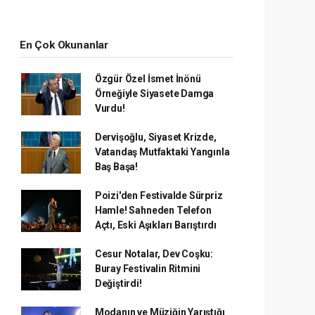
En Çok Okunanlar
Özgür Özel İsmet İnönü
Örneğiyle Siyasete Damga
Vurdu!
Dervişoğlu, Siyaset Krizde,
Vatandaş Mutfaktaki Yangınla
Baş Başa!
Poizi'den Festivalde Sürpriz
Hamle! Sahneden Telefon
Açtı, Eski Aşıkları Barıştırdı
Cesur Notalar, Dev Coşku:
Buray Festivalin Ritmini
Değiştirdi!
Modanın ve Müziğin Yarıştığı