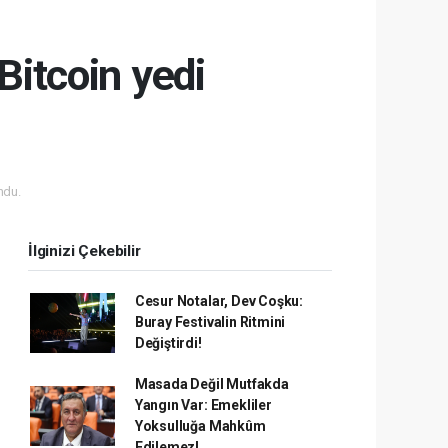
Bitcoin yedi
ndu.
İlginizi Çekebilir
Cesur Notalar, Dev Coşku:
Buray Festivalin Ritmini
Değiştirdi!
Masada Değil Mutfakda
Yangın Var: Emekliler
Yoksulluğa Mahkûm
Edilemez!