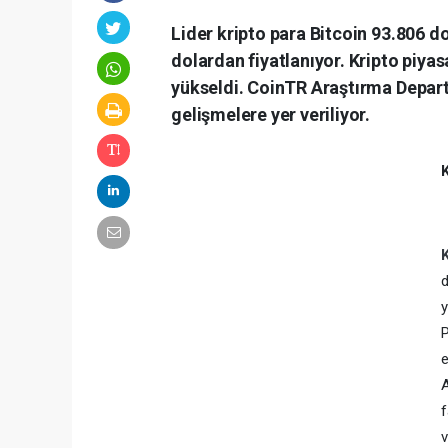
Lider kripto para Bitcoin 93.806 
dolardan fiyatlanıyor. Kripto piyas
yükseldi. CoinTR Araştırma Depart
gelişmelere yer veriliyor.
K
d
y
P
e
A
f
v