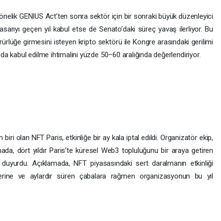
 yönelik GENIUS Act’ten sonra sektör için bir sonraki büyük düzenleyici
asarıyı geçen yıl kabul etse de Senato’daki süreç yavaş ilerliyor. Bu
üğe girmesini isteyen kripto sektörü ile Kongre arasındaki gerilimi
6’da kabul edilme ihtimalini yüzde 50–60 aralığında değerlendiriyor.
 biri olan NFT Paris, etkinliğe bir ay kala iptal edildi. Organizatör ekip,
ada, dört yıldır Paris’te küresel Web3 topluluğunu bir araya getiren
duyurdu. Açıklamada, NFT piyasasındaki sert daralmanın etkinliği
tilerine ve aylardır süren çabalara rağmen organizasyonun bu yıl