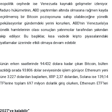
Jeopolitik cephede ise Venezuela kaynaklı gelişmeler izleniyor.
aduro hükümetinin, ABD yaptırımları altında olmasına rağmen kayda
eçirilmemiş bir Bitcoin pozisyonuna sahip olabileceğine yönelik
spekülasyonlar gündemdeki yerini korurken, ABD’nin Venezuela’ya
önelik hamlelerinin olası sonuçları yatırımcılar tarafından yakından
akip ediliyor. Bu başlıklar, kısa vadede kripto piyasalarındaki
iyatlamalar üzerinde etkili olmaya devam edebilir.
ünün erken saatlerinde 94.432 dolara kadar çıkan Bitcoin, bülten
azıldığı sırada 93.806
dolar seviyesinde işlem görüyor. Ethereum yeni
üne 3.227 dolardan başlarken, XRP 2,37 dolardan, Solana ise 139,14
TF’lerine toplam 697 milyon dolarlık giriş olurken, Ethereum ETF’leri
027’ye kalabilir”