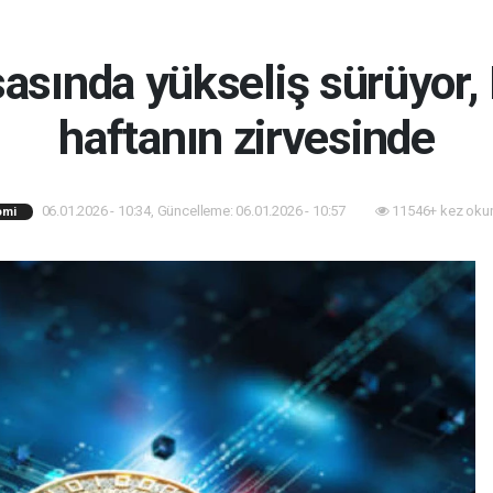
sasında yükseliş sürüyor, 
haftanın zirvesinde
06.01.2026 - 10:34, Güncelleme: 06.01.2026 - 10:57
11546+ kez oku
omi