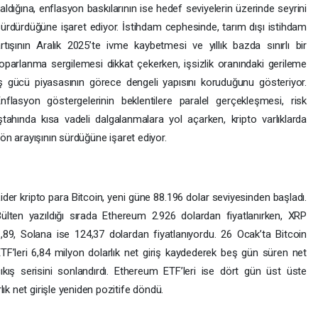
aldığına, enflasyon baskılarının ise hedef seviyelerin üzerinde seyrini
ürdürdüğüne işaret ediyor. İstihdam cephesinde, tarım dışı istihdam
rtışının Aralık 2025’te ivme kaybetmesi ve yıllık bazda sınırlı bir
oparlanma sergilemesi dikkat çekerken, işsizlik oranındaki gerileme
ş gücü piyasasının görece dengeli yapısını koruduğunu gösteriyor.
nflasyon göstergelerinin beklentilere paralel gerçekleşmesi, risk
ştahında kısa vadeli dalgalanmalara yol açarken, kripto varlıklarda
ön arayışının sürdüğüne işaret ediyor.
ider kripto para Bitcoin, yeni güne 88.196 dolar seviyesinden başladı.
ülten yazıldığı sırada Ethereum 2.926 dolardan fiyatlanırken, XRP
,89, Solana ise 124,37 dolardan fiyatlanıyordu. 26 Ocak’ta Bitcoin
TF’leri 6,84 milyon dolarlık net giriş kaydederek beş gün süren net
ıkış serisini sonlandırdı. Ethereum ETF’leri ise dört gün üst üste
lık net girişle yeniden pozitife döndü.