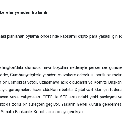
kereler yeniden hızlandı
sı planlanan oylama öncesinde kapsamlı kripto para yasası için iki
shington’daki olumsuz hava koşulları nedeniyle perşembe gününe
rler, Cumhuriyetçilerle yeniden müzakere ederek iki partili bir metin
n bir Demokrat yetkili, uzlaşmaya açık olduklarını ve Komite Başkanı
le görüşmelere hazır olduklarını belirtti.
Dijital varlıklar
için federal
ayan yasa çalışmaları, CFTC ile SEC arasındaki yetki paylaşımı ve
ato’da zorlu bir süreçten geçiyor. Yasanın Genel Kurul’a gelebilmesi
Senato Bankacılık Komitesi’nin onayı gerekiyor.