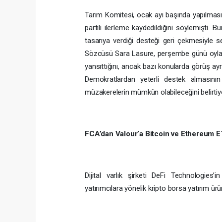
Tarım Komitesi, ocak ayı başında yapılmas
partili ilerleme kaydedildiğini söylemişti.
tasarıya verdiği desteği geri çekmesiyle s
Sözcüsü Sara Lasure, perşembe günü oylana
yansıttığını, ancak bazı konularda görüş ayrıl
Demokratlardan yeterli destek almasın
müzakerelerin mümkün olabileceğini belirtiy
FCA’dan Valour’a Bitcoin ve Ethereum ET
Dijital varlık şirketi DeFi Technologies’i
yatırımcılara yönelik kripto borsa yatırım ür