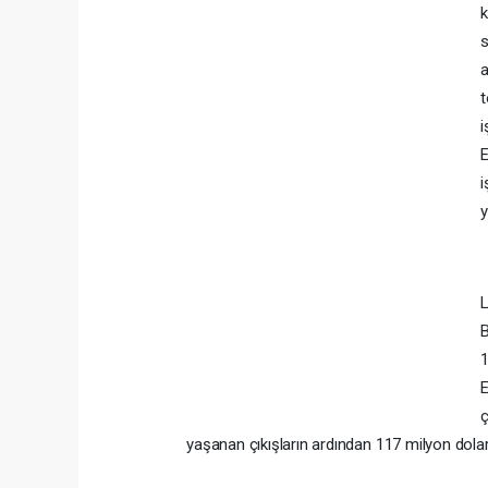
k
s
a
t
i
E
i
y
L
B
1
E
ç
yaşanan çıkışların ardından 117 milyon dolar