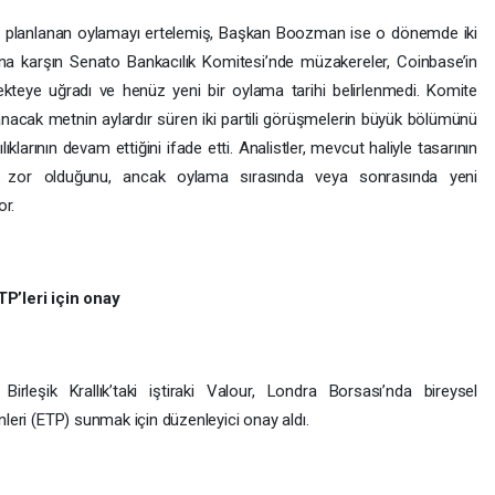
ı planlanan oylamayı ertelemiş, Başkan Boozman ise o dönemde iki
 Buna karşın Senato Bankacılık Komitesi’nde müzakereler, Coinbase’in
ekteye uğradı ve henüz yeni bir oylama tarihi belirlenmedi. Komite
cak metnin aylardır süren iki partili görüşmelerin büyük bölümünü
ıklarının devam ettiğini ifade etti. Analistler, mevcut haliyle tasarının
ın zor olduğunu, ancak oylama sırasında veya sonrasında yeni
or.
P’leri için onay
n Birleşik Krallık’taki iştiraki Valour, Londra Borsası’nda bireysel
ünleri (ETP) sunmak için düzenleyici onay aldı.