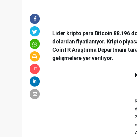
Lider kripto para Bitcoin 88.196 
dolardan fiyatlanıyor. Kripto piyas
CoinTR Araştırma Departmanı tara
gelişmelere yer veriliyor.
K
K
d
2
m