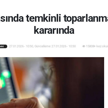
asında temkinli toparlanm
kararında
27.01.2026 - 10:50, Güncelleme: 27.01.2026 - 10:50
15808+ kez oku
omi