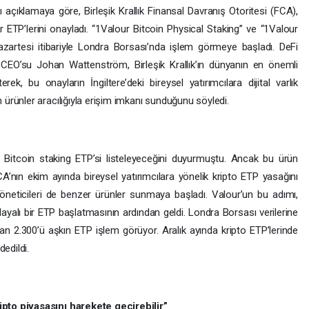
 açıklamaya göre, Birleşik Krallık Finansal Davranış Otoritesi (FCA),
 ETP’lerini onayladı. “1Valour Bitcoin Physical Staking” ve “1Valour
azartesi itibariyle Londra Borsası’nda işlem görmeye başladı. DeFi
EO’su Johan Wattenström, Birleşik Krallık’ın dünyanın en önemli
ek, bu onayların İngiltere’deki bireysel yatırımcılara dijital varlık
rünler aracılığıyla erişim imkanı sunduğunu söyledi.
r Bitcoin staking ETP’si listeleyeceğini duyurmuştu. Ancak bu ürün
CA’nın ekim ayında bireysel yatırımcılara yönelik kripto ETP yasağını
 yöneticileri de benzer ürünler sunmaya başladı. Valour’un bu adımı,
 dayalı bir ETP başlatmasının ardından geldi. Londra Borsası verilerine
an 2.300’ü aşkın ETP işlem görüyor. Aralık ayında kripto ETP’lerinde
edildi.
pto piyasasını harekete geçirebilir”