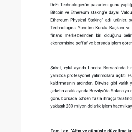
DeFi Technologies’in pazartesi günü yaptığı
Bitcoin ve Ethereum staking’e dayalı Valour
Ethereum Physical Staking” adlı ürünler, p
Technologies Yönetim Kurulu Başkanı ve C
finans merkezlerinden biri olduğunu belirter
ekonomisine şeffaf ve borsada işlem gören ü
Şirket, eylül ayında Londra Borsası’nda bi
yalnızca profesyonel yatırımcılara açıktı. F
kaldırmasının ardından, Bitwise gibi varlık
şirketin aralık ayında Brezilya’da Solana’ya
göre, borsada 50’den fazla ihraççı tarafınd
yaklaşık 280 milyon dolarlık işlem hacmi kayd
Tom Lee: “Altın ve gümüşte düzeltme kri