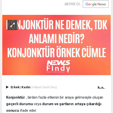
ABONE OL
Erkek
|
Kadın
(Haberi Sesli Oku)
Konjonktür
, birden fazla etkenin bir araya gelmesiyle oluşan
geçerli durumu
veya
durum ve şartların ortaya çıkardığı
sonucu
ifade eder.