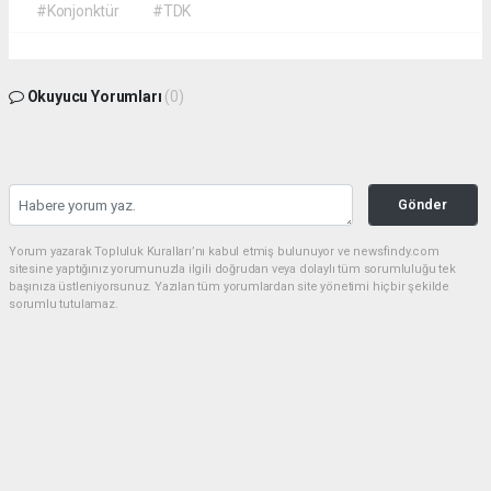
#Konjonktür
#TDK
Okuyucu Yorumları
(0)
Gönder
Yorum yazarak Topluluk Kuralları’nı kabul etmiş bulunuyor ve newsfindy.com
sitesine yaptığınız yorumunuzla ilgili doğrudan veya dolaylı tüm sorumluluğu tek
başınıza üstleniyorsunuz. Yazılan tüm yorumlardan site yönetimi hiçbir şekilde
sorumlu tutulamaz.