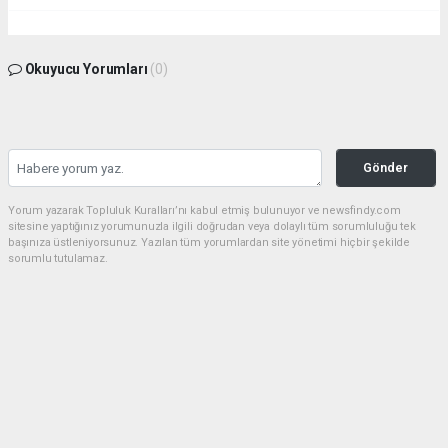
Okuyucu Yorumları
(0)
Gönder
Yorum yazarak Topluluk Kuralları’nı kabul etmiş bulunuyor ve newsfindy.com
sitesine yaptığınız yorumunuzla ilgili doğrudan veya dolaylı tüm sorumluluğu tek
başınıza üstleniyorsunuz. Yazılan tüm yorumlardan site yönetimi hiçbir şekilde
sorumlu tutulamaz.