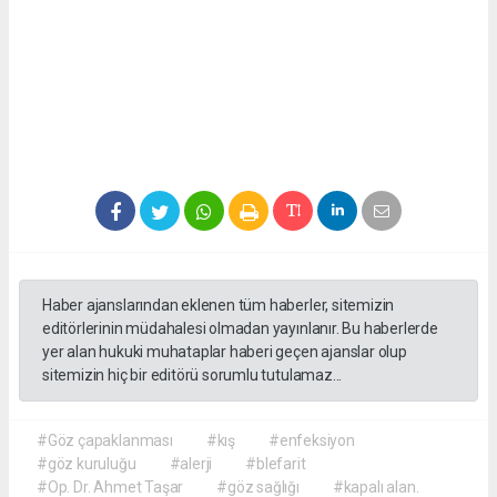
Haber ajanslarından eklenen tüm haberler, sitemizin
editörlerinin müdahalesi olmadan yayınlanır. Bu haberlerde
yer alan hukuki muhataplar haberi geçen ajanslar olup
sitemizin hiç bir editörü sorumlu tutulamaz...
#Göz çapaklanması
#kış
#enfeksiyon
#göz kuruluğu
#alerji
#blefarit
#Op. Dr. Ahmet Taşar
#göz sağlığı
#kapalı alan.