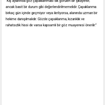
“Kış aylarında göz çapaklanması sık görülen bir şikayettir;
ancak basit bir durum gibi değerlendirilmemelidir. Çapaklanma
birkaç gün içinde geçmiyor veya ilerliyorsa, alanında uzman bir
hekime danışılmalıdır. Gözde çapaklanma, kızarıklık ve
rahatsızlık hissi de varsa kapsamlı bir göz muayenesi önerilir.”