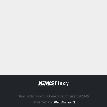
haber paketi
haber scripti
haber yazılımı
Tüm hakları saklı tutulmaktadır.Copyright 2026©
Haber Yazılımı:
Web Aksiyon ®