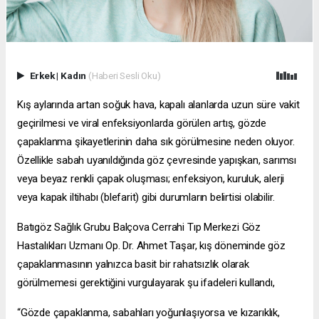
Erkek
|
Kadın
(Haberi Sesli Oku)
Kış aylarında artan soğuk hava, kapalı alanlarda uzun süre vakit
geçirilmesi ve viral enfeksiyonlarda görülen artış, gözde
çapaklanma şikayetlerinin daha sık görülmesine neden oluyor.
Özellikle sabah uyanıldığında göz çevresinde yapışkan, sarımsı
veya beyaz renkli çapak oluşması; enfeksiyon, kuruluk, alerji
veya kapak iltihabı (blefarit) gibi durumların belirtisi olabilir.
Batıgöz Sağlık Grubu Balçova Cerrahi Tıp Merkezi Göz
Hastalıkları Uzmanı Op. Dr. Ahmet Taşar, kış döneminde göz
çapaklanmasının yalnızca basit bir rahatsızlık olarak
görülmemesi gerektiğini vurgulayarak şu ifadeleri kullandı,
“Gözde çapaklanma, sabahları yoğunlaşıyorsa ve kızarıklık,