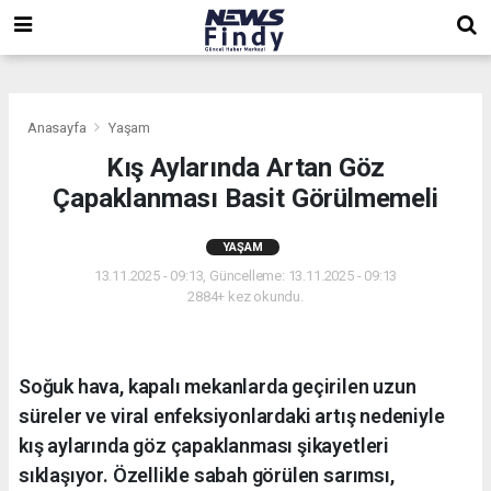
,
,
,
Anasayfa
Yaşam
Kış Aylarında Artan Göz
Çapaklanması Basit Görülmemeli
YAŞAM
13.11.2025 - 09:13, Güncelleme: 13.11.2025 - 09:13
2884+ kez okundu.
Soğuk hava, kapalı mekanlarda geçirilen uzun
süreler ve viral enfeksiyonlardaki artış nedeniyle
kış aylarında göz çapaklanması şikayetleri
sıklaşıyor. Özellikle sabah görülen sarımsı,