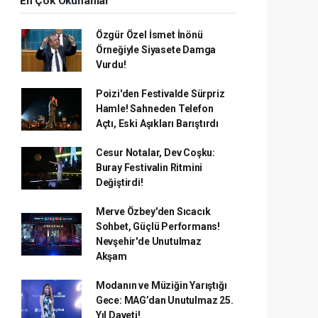
En Çok Okunanlar
Özgür Özel İsmet İnönü
Örneğiyle Siyasete Damga
Vurdu!
Poizi'den Festivalde Sürpriz
Hamle! Sahneden Telefon
Açtı, Eski Aşıkları Barıştırdı
Cesur Notalar, Dev Coşku:
Buray Festivalin Ritmini
Değiştirdi!
Merve Özbey'den Sıcacık
Sohbet, Güçlü Performans!
Nevşehir'de Unutulmaz
Akşam
Modanın ve Müziğin Yarıştığı
Gece: MAG’dan Unutulmaz 25.
Yıl Daveti!