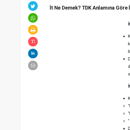
İt Ne Demek? TDK Anlamına Göre İ
İ
k
b
D
d
s
İ
"
"
D