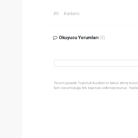
#İt
#anlamı
Okuyucu Yorumları
(0)
Yorum yazarak Topluluk Kuralları’nı kabul etmiş bulun
tüm sorumluluğu tek başınıza üstleniyorsunuz. Yazıla