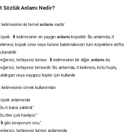
t Sözlük Anlamı Nedir?
t
kelimesinin iki temel
anlamı
vardır:
Köpek:
İt
kelimesinin en yaygın
anlamı
köpektir. Bu anlamda, it
elimesi, köpek cinsi veya türüne bakılmaksızın tüm köpeklere atıfta
ulunabilir.
eğersiz, terbiyesiz kimse:
İt
kelimesinin bir diğer
anlamı
da
eğersiz, terbiyesiz kimsedir. Bu anlamda, it kelimesi, kötü huylu,
aldırgan veya saygısız kişiler için kullanılır.
t
kelimesinin örnek kullanımları:
Köpek anlamında:
Bu it bana saldırdı."
Bu itler çok havlıyor."
"
İt
gibi seviyorum onu."
eğersiz, terbiyesiz kimse anlamında: