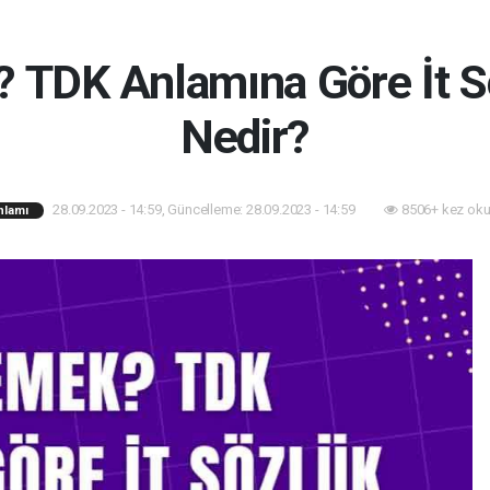
? TDK Anlamına Göre İt S
Nedir?
28.09.2023 - 14:59, Güncelleme: 28.09.2023 - 14:59
8506+ kez oku
nlamı