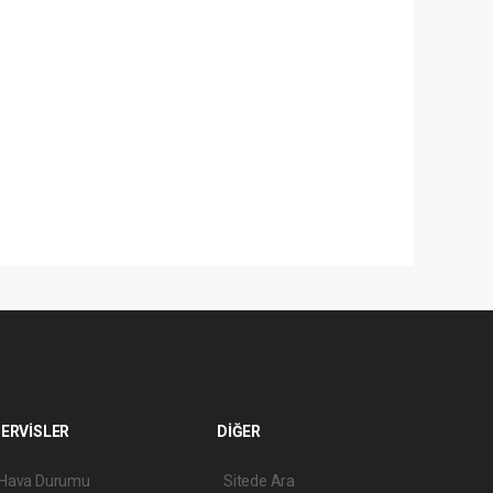
ERVİSLER
DİĞER
Hava Durumu
Sitede Ara