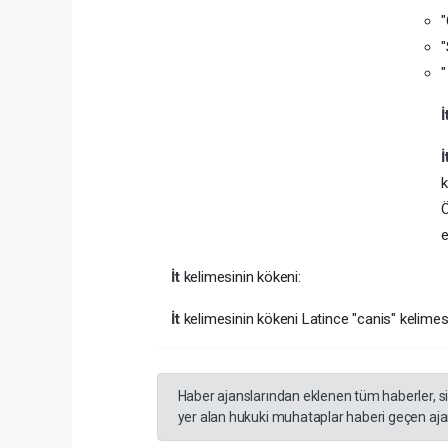
"
"
İ
İ
k
Ö
e
İt
kelimesinin kökeni:
İt
kelimesinin kökeni Latince "canis" kelime
Haber ajanslarından eklenen tüm haberler, s
yer alan hukuki muhataplar haberi geçen ajan