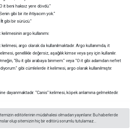
O it beni haksız yere dövdü."
Senin gibi bir ite ihtiyacım yok."
"
İt
gibi bir sürücü."
t
kelimesinin argo kullanımı:
t
kelimesi, argo olarak da kullanılmaktadır. Argo kullanımda, it
elimesi, genellikle değersiz, aşağılık kimse veya şey için kullanılır.
rneğin, "Bu it gibi arabaya binmem." veya "O it gibi adamdan nefret
diyorum." gibi cümlelerde it kelimesi, argo olarak kullanılmıştır.
sine dayanmaktadır. "Canis" kelimesi, köpek anlamına gelmektedir.
itemizin editörlerinin müdahalesi olmadan yayınlanır. Bu haberlerde
slar olup sitemizin hiç bir editörü sorumlu tutulamaz...