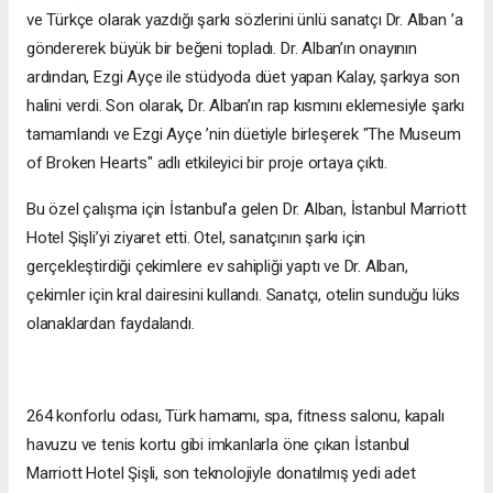
ve Türkçe olarak yazdığı şarkı sözlerini ünlü sanatçı Dr. Alban ’a
göndererek büyük bir beğeni topladı. Dr. Alban’ın onayının
ardından, Ezgi Ayçe ile stüdyoda düet yapan Kalay, şarkıya son
halini verdi. Son olarak, Dr. Alban’ın rap kısmını eklemesiyle şarkı
tamamlandı ve Ezgi Ayçe ’nin düetiyle birleşerek "The Museum
of Broken Hearts" adlı etkileyici bir proje ortaya çıktı.
Bu özel çalışma için İstanbul’a gelen Dr. Alban, İstanbul Marriott
Hotel Şişli’yi ziyaret etti. Otel, sanatçının şarkı için
gerçekleştirdiği çekimlere ev sahipliği yaptı ve Dr. Alban,
çekimler için kral dairesini kullandı. Sanatçı, otelin sunduğu lüks
olanaklardan faydalandı.
264 konforlu odası, Türk hamamı, spa, fitness salonu, kapalı
havuzu ve tenis kortu gibi imkanlarla öne çıkan İstanbul
Marriott Hotel Şişli, son teknolojiyle donatılmış yedi adet