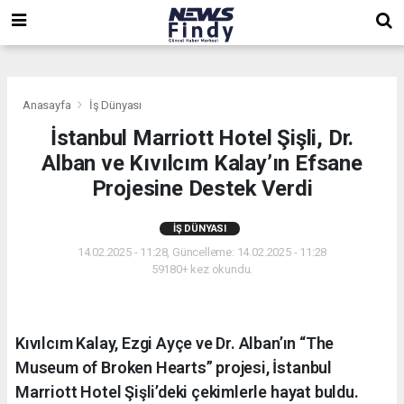
,
,
,
Anasayfa
İş Dünyası
İstanbul Marriott Hotel Şişli, Dr.
Alban ve Kıvılcım Kalay’ın Efsane
Projesine Destek Verdi
İŞ DÜNYASI
14.02.2025 - 11:28, Güncelleme: 14.02.2025 - 11:28
59180+ kez okundu.
Kıvılcım Kalay, Ezgi Ayçe ve Dr. Alban’ın “The
Museum of Broken Hearts” projesi, İstanbul
Marriott Hotel Şişli’deki çekimlerle hayat buldu.