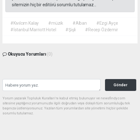
sitemizin hiç bir editörü sorumlu tutulamaz...
#Kıvılcım Kalay
#müzik
#Alban
#Ezgi Ayçe
#İstanbul Marriott Hotel
#Şişli
#Recep Özdemir
Okuyucu Yorumları
(0)
Gönder
Yorum yazarak Topluluk Kuralları’nı kabul etmiş bulunuyor ve newsfindy.com
sitesine yaptığınız yorumunuzla ilgili doğrudan veya dolaylı tüm sorumluluğu tek
başınıza üstleniyorsunuz. Yazılan tüm yorumlardan site yönetimi hiçbir şekilde
sorumlu tutulamaz.