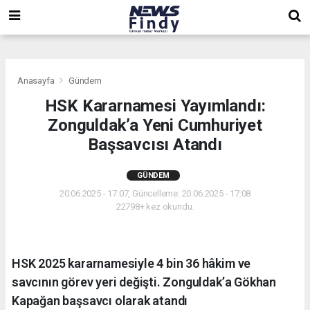
,
,
,
Anasayfa
Gündem
HSK Kararnamesi Yayımlandı:
Zonguldak’a Yeni Cumhuriyet
Başsavcısı Atandı
GÜNDEM
20.06.2025 - 17:07, Güncelleme: 20.06.2025 - 17:08
22798+ kez okundu.
HSK 2025 kararnamesiyle 4 bin 36 hâkim ve
savcının görev yeri değişti. Zonguldak’a Gökhan
Kapağan başsavcı olarak atandı