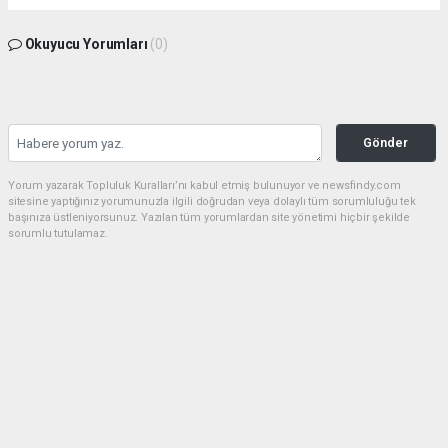
Okuyucu Yorumları
(0)
Gönder
Yorum yazarak Topluluk Kuralları’nı kabul etmiş bulunuyor ve newsfindy.com
sitesine yaptığınız yorumunuzla ilgili doğrudan veya dolaylı tüm sorumluluğu tek
başınıza üstleniyorsunuz. Yazılan tüm yorumlardan site yönetimi hiçbir şekilde
sorumlu tutulamaz.