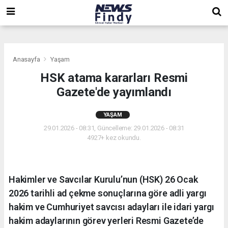
,
,
,
Anasayfa
Yaşam
HSK atama kararları Resmi
Gazete'de yayımlandı
YAŞAM
29.01.2026 - 08:31, Güncelleme: 29.01.2026 - 08:31
4927+ kez okundu.
Hakimler ve Savcılar Kurulu’nun (HSK) 26 Ocak
2026 tarihli ad çekme sonuçlarına göre adli yargı
hakim ve Cumhuriyet savcısı adayları ile idari yargı
hakim adaylarının görev yerleri Resmi Gazete’de