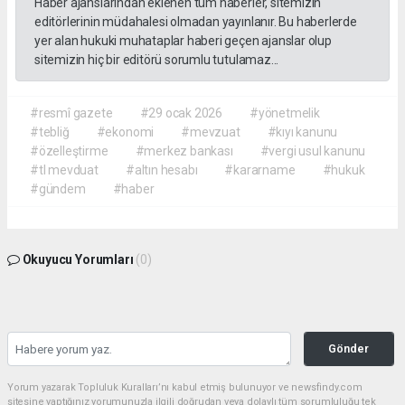
Haber ajanslarından eklenen tüm haberler, sitemizin
editörlerinin müdahalesi olmadan yayınlanır. Bu haberlerde
yer alan hukuki muhataplar haberi geçen ajanslar olup
sitemizin hiç bir editörü sorumlu tutulamaz...
#resmî gazete
#29 ocak 2026
#yönetmelik
#tebliğ
#ekonomi
#mevzuat
#kıyı kanunu
#özelleştirme
#merkez bankası
#vergi usul kanunu
#tl mevduat
#altın hesabı
#kararname
#hukuk
#gündem
#haber
Okuyucu Yorumları
(0)
Gönder
Yorum yazarak Topluluk Kuralları’nı kabul etmiş bulunuyor ve newsfindy.com
sitesine yaptığınız yorumunuzla ilgili doğrudan veya dolaylı tüm sorumluluğu tek