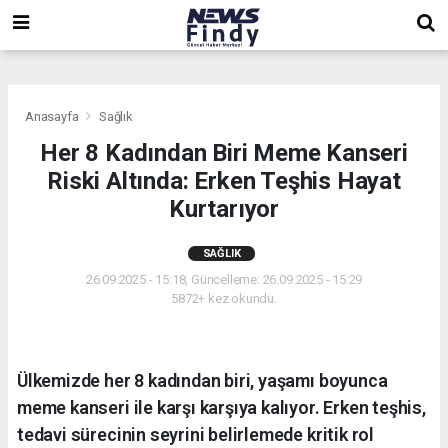
,
,
,
Anasayfa
Sağlık
Her 8 Kadından Biri Meme Kanseri
Riski Altında: Erken Teşhis Hayat
Kurtarıyor
SAĞLIK
26.09.2025 - 15:18, Güncelleme: 26.09.2025 - 15:29
5872+ kez okundu.
Ülkemizde her 8 kadından biri, yaşamı boyunca
meme kanseri ile karşı karşıya kalıyor. Erken teşhis,
tedavi sürecinin seyrini belirlemede kritik rol