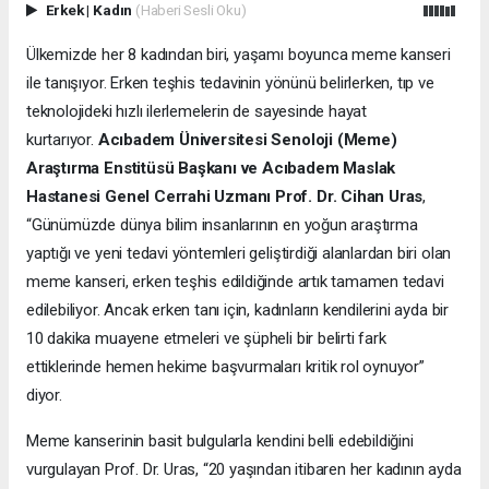
Erkek
|
Kadın
(Haberi Sesli Oku)
Ülkemizde her 8 kadından biri, yaşamı boyunca meme kanseri
ile tanışıyor. Erken teşhis tedavinin yönünü belirlerken, tıp ve
teknolojideki hızlı ilerlemelerin de sayesinde hayat
kurtarıyor.
Acıbadem Üniversitesi Senoloji (Meme)
Araştırma Enstitüsü Başkanı ve Acıbadem Maslak
Hastanesi Genel Cerrahi Uzmanı Prof. Dr. Cihan Uras
,
“Günümüzde dünya bilim insanlarının en yoğun araştırma
yaptığı ve yeni tedavi yöntemleri geliştirdiği alanlardan biri olan
meme kanseri, erken teşhis edildiğinde artık tamamen tedavi
edilebiliyor. Ancak erken tanı için, kadınların kendilerini ayda bir
10 dakika muayene etmeleri ve şüpheli bir belirti fark
ettiklerinde hemen hekime başvurmaları kritik rol oynuyor”
diyor.
Meme kanserinin basit bulgularla kendini belli edebildiğini
vurgulayan Prof. Dr. Uras, “20 yaşından itibaren her kadının ayda