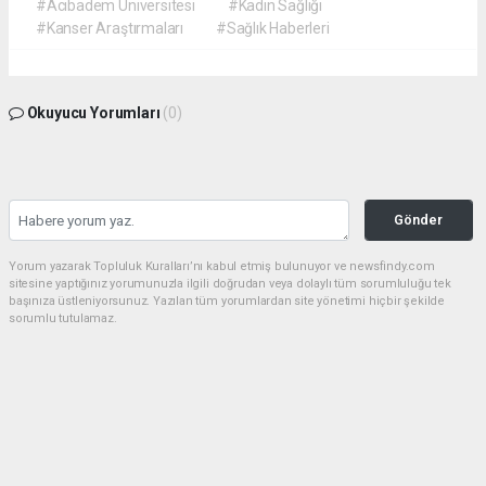
#Acıbadem Üniversitesi
#Kadın Sağlığı
#Kanser Araştırmaları
#Sağlık Haberleri
Okuyucu Yorumları
(0)
Gönder
Yorum yazarak Topluluk Kuralları’nı kabul etmiş bulunuyor ve newsfindy.com
sitesine yaptığınız yorumunuzla ilgili doğrudan veya dolaylı tüm sorumluluğu tek
başınıza üstleniyorsunuz. Yazılan tüm yorumlardan site yönetimi hiçbir şekilde
sorumlu tutulamaz.