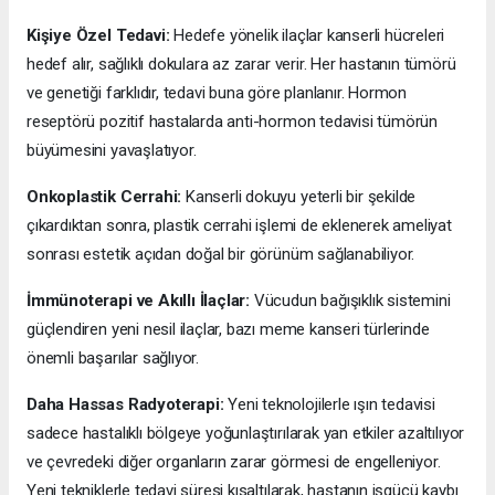
Kişiye Özel Tedavi:
Hedefe yönelik ilaçlar kanserli hücreleri
hedef alır, sağlıklı dokulara az zarar verir. Her hastanın tümörü
ve genetiği farklıdır, tedavi buna göre planlanır. Hormon
reseptörü pozitif hastalarda anti-hormon tedavisi tümörün
büyümesini yavaşlatıyor.
Onkoplastik Cerrahi:
Kanserli dokuyu yeterli bir şekilde
çıkardıktan sonra, plastik cerrahi işlemi de eklenerek ameliyat
sonrası estetik açıdan doğal bir görünüm sağlanabiliyor.
İmmünoterapi ve Akıllı İlaçlar:
Vücudun bağışıklık sistemini
güçlendiren yeni nesil ilaçlar, bazı meme kanseri türlerinde
önemli başarılar sağlıyor.
Daha Hassas Radyoterapi:
Yeni teknolojilerle ışın tedavisi
sadece hastalıklı bölgeye yoğunlaştırılarak yan etkiler azaltılıyor
ve çevredeki diğer organların zarar görmesi de engelleniyor.
Yeni tekniklerle tedavi süresi kısaltılarak, hastanın işgücü kaybı