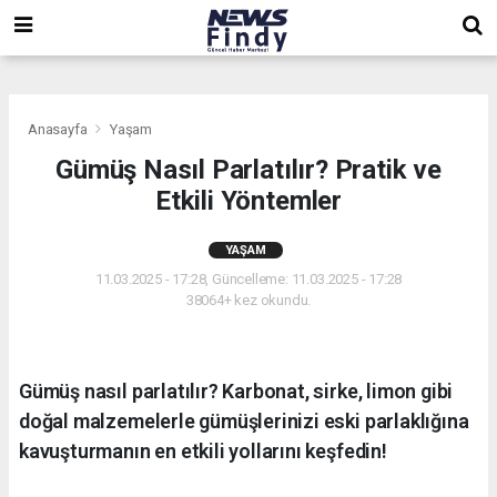
,
,
,
Anasayfa
Yaşam
Gümüş Nasıl Parlatılır? Pratik ve
Etkili Yöntemler
YAŞAM
11.03.2025 - 17:28, Güncelleme: 11.03.2025 - 17:28
38064+ kez okundu.
Gümüş nasıl parlatılır? Karbonat, sirke, limon gibi
doğal malzemelerle gümüşlerinizi eski parlaklığına
kavuşturmanın en etkili yollarını keşfedin!