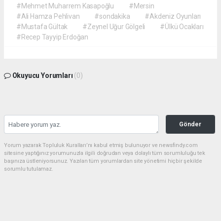
#Mehmet Muharrem Kasapoğlu
#Mersin
#Ali Hamza Pehlivan
#sondakika
#Akdeniz Oyunları
#Mustafa Gültak
#Zeynel Uğur Gölgeli
#Ülkü Ocakları
#Recep Tayyip Erdoğan
Okuyucu Yorumları
(0)
Gönder
Yorum yazarak Topluluk Kuralları’nı kabul etmiş bulunuyor ve newsfindy.com
sitesine yaptığınız yorumunuzla ilgili doğrudan veya dolaylı tüm sorumluluğu tek
başınıza üstleniyorsunuz. Yazılan tüm yorumlardan site yönetimi hiçbir şekilde
sorumlu tutulamaz.