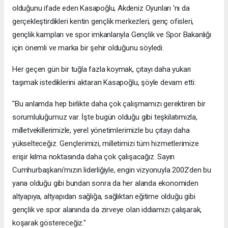
olduğunu ifade eden Kasapoğlu, Akdeniz Oyunları 'nı da
gerçekleştirdikleri kentin gençlik merkezleri, genç ofisleri,
gençlik kampları ve spor imkanlarıyla Gençlik ve Spor Bakanlığı
için önemli ve marka bir şehir olduğunu söyledi.
Her geçen gün bir tuğla fazla koymak, çıtayı daha yukarı
taşımak istediklerini aktaran Kasapoğlu, şöyle devam etti:
"Bu anlamda hep birlikte daha çok çalışmamızı gerektiren bir
sorumluluğumuz var. İşte bugün olduğu gibi teşkilatımızla,
milletvekillerimizle, yerel yönetimlerimizle bu çıtayı daha
yükselteceğiz. Gençlerimizi, milletimizi tüm hizmetlerimize
erişir kılma noktasında daha çok çalışacağız. Sayın
Cumhurbaşkanı'mızın liderliğiyle, engin vizyonuyla 2002'den bu
yana olduğu gibi bundan sonra da her alanda ekonomiden
altyapıya, altyapıdan sağlığa, sağlıktan eğitime olduğu gibi
gençlik ve spor alanında da zirveye olan iddiamızı çalışarak,
koşarak göstereceğiz."