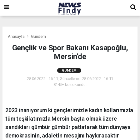
,
,
,
Anasayfa
Gündem
Gençlik ve Spor Bakanı Kasapoğlu,
Mersin'de
GÜNDEM
28.06.2022 - 16:11, Güncelleme: 28.06.2022 - 16:11
8145+ kez okundu.
2023 inanıyorum ki gençlerimizle kadın kollarımızla
tüm teşkilatımızla Mersin başta olmak üzere
sandıkları gümbür gümbür patlatarak tüm dünyaya
demokrasinin, adaletin mesajını haykıracaktır