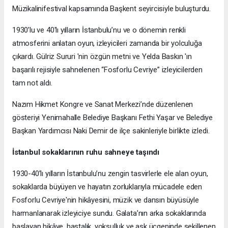
Müzikalinifestival kapsamında Başkent seyircisiyle buluşturdu.
1930’lu ve 40'lı yılların İstanbulu’nu ve o dönemin renkli
atmosferini anlatan oyun, izleyicileri zamanda bir yolculuğa
çıkardı. Gülriz Sururi 'nin özgün metni ve Yelda Baskın 'ın
başarılı rejisiyle sahnelenen “Fosforlu Cevriye” izleyicilerden
tam not aldı.
Nazım Hikmet Kongre ve Sanat Merkezi’nde düzenlenen
gösteriyi Yenimahalle Belediye Başkanı Fethi Yaşar ve Belediye
Başkan Yardımcısı Naki Demir de ilçe sakinleriyle birlikte izledi.
İstanbul sokaklarının ruhu sahneye taşındı
1930-40’lı yılların İstanbulu’nu zengin tasvirlerle ele alan oyun,
sokaklarda büyüyen ve hayatın zorluklarıyla mücadele eden
Fosforlu Cevriye'nin hikâyesini, müzik ve dansın büyüsüyle
harmanlanarak izleyiciye sundu. Galata’nın arka sokaklarında
başlayan hikâye, hastalık, yoksulluk ve aşk üçgeninde şekillenen