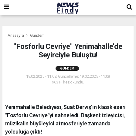
,
,
,
Anasayfa
Gündem
"Fosforlu Cevriye" Yenimahalle’de
Seyirciyle Buluştu!
GÜNDEM
19.02.2025 - 11:08, Güncelleme: 19.02.2025 - 11:08
9631+ kez okundu.
Yenimahalle Belediyesi, Suat Derviş’in klasik eseri
"Fosforlu Cevriye"yi sahneledi. Başkent izleyicisi,
müzikalin büyüleyici atmosferiyle zamanda
yolculuğa çıktı!