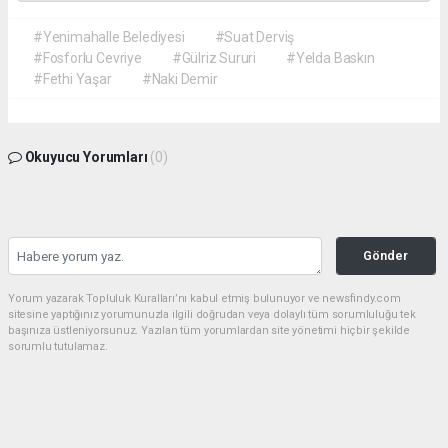
#Yenimahalle Belediyesi
#Suat Derviş
#Fosforlu Cevriye
#Gülriz Sururi
#Yelda Baskın
#Fethi Yaşar
#Naki Demir
Okuyucu Yorumları
(0)
Gönder
Yorum yazarak Topluluk Kuralları’nı kabul etmiş bulunuyor ve newsfindy.com
sitesine yaptığınız yorumunuzla ilgili doğrudan veya dolaylı tüm sorumluluğu tek
başınıza üstleniyorsunuz. Yazılan tüm yorumlardan site yönetimi hiçbir şekilde
sorumlu tutulamaz.