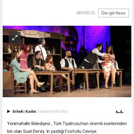
ABONE OL
Erkek
|
Kadın
(Haberi Sesli Oku)
Yenimahalle Belediyesi , Türk Tiyatrosu’nun önemli eserlerinden
biri olan Suat Derviş ‘in yazdığı Fosforlu Cevriye