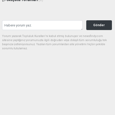
Gönder
Yorum yazarak Topluluk Kuralları’nı kabul etmiş bulunuyor ve newsfindy.com
sitesine yaptığınız yorumunuzla ilgili doğrudan veya dolaylı tüm sorumluluğu tek
başınıza üstleniyorsunuz. Yazılan tüm yorumlardan site yönetimi hiçbir şekilde
sorumlu tutulamaz.