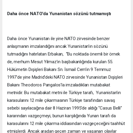
Daha önce NATO’da Yunanistan sözünü tutmamıştı
Daha önce Yunanistan ile yine NATO zirvesinde benzer
anlaşmanın imzalandığını ancak Yunanistan’ın sözünü
tutmadığını hatırlatan Erbakan, “Bu noktada önemli bir örnek
de, merhum Mesut Yılmaz’ın başbakanlığında kurulan 55.
Hükümetin Dışişleri Bakanı Sn. İsmail Cem’in 9 Temmuz
1997’de yine Madrid’deki NATO zirvesinde Yunanistan Dışişleri
Bakanı Theodoros Pangalos’la imzaladıkları mutabakat
metnidir. Bu mutabakat metni ile Türkiye tarafı, Yunanistan’ın
karasularını 12 mile çıkarmasının Türkiye tarafından savaş
sebebi sayılacağına dair 8 Haziran 1995’de aldığı “Casus Belli”
kararından vazgeçmeyi, bunun karşılığında Yunan tarafı da
karasularını 12 mile çıkarma iddiasından vazgeçeceğini taahhüt
etmişlerdi. Ancak aradan geçen zaman ve yaşanan olaylar