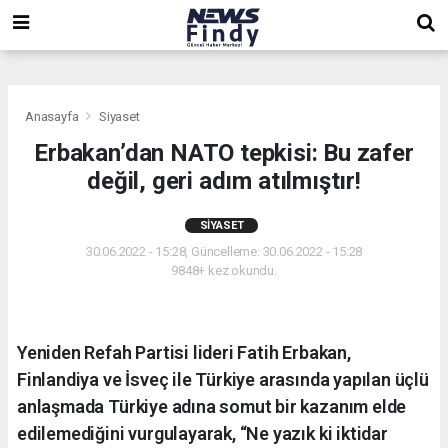
,
,
,
Anasayfa
Siyaset
Erbakan’dan NATO tepkisi: Bu zafer
değil, geri adım atılmıştır!
SIYASET
30.06.2022 - 15:28, Güncelleme: 30.06.2022 - 15:28
9848+ kez okundu.
Yeniden Refah Partisi lideri Fatih Erbakan,
Finlandiya ve İsveç ile Türkiye arasında yapılan üçlü
anlaşmada Türkiye adına somut bir kazanım elde
edilemediğini vurgulayarak, “Ne yazık ki iktidar