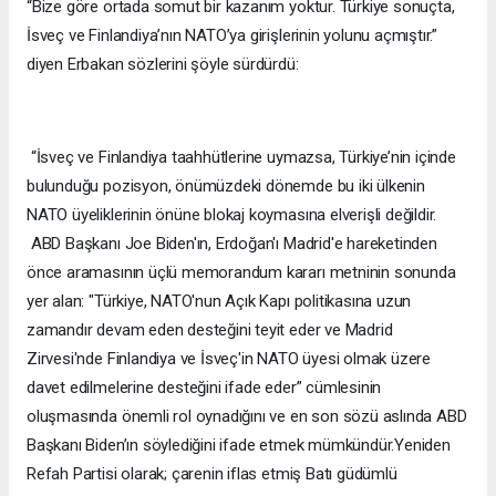
“Bize göre ortada somut bir kazanım yoktur. Türkiye sonuçta,
İsveç ve Finlandiya’nın NATO’ya girişlerinin yolunu açmıştır.”
diyen Erbakan sözlerini şöyle sürdürdü:
“İsveç ve Finlandiya taahhütlerine uymazsa, Türkiye’nin içinde
bulunduğu pozisyon, önümüzdeki dönemde bu iki ülkenin
NATO üyeliklerinin önüne blokaj koymasına elverişli değildir.
ABD Başkanı Joe Biden'ın, Erdoğan'ı Madrid'e hareketinden
önce aramasının üçlü memorandum kararı metninin sonunda
yer alan: "Türkiye, NATO'nun Açık Kapı politikasına uzun
zamandır devam eden desteğini teyit eder ve Madrid
Zirvesi'nde Finlandiya ve İsveç'in NATO üyesi olmak üzere
davet edilmelerine desteğini ifade eder” cümlesinin
oluşmasında önemli rol oynadığını ve en son sözü aslında ABD
Başkanı Biden’ın söylediğini ifade etmek mümkündür.Yeniden
Refah Partisi olarak; çarenin iflas etmiş Batı güdümlü