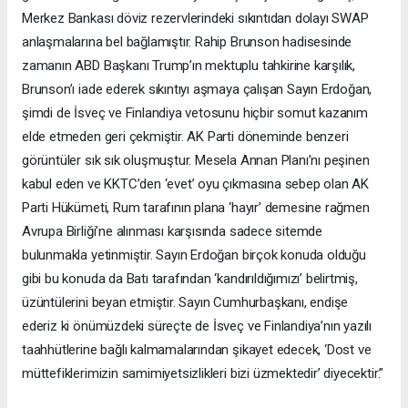
Merkez Bankası döviz rezervlerindeki sıkıntıdan dolayı SWAP
anlaşmalarına bel bağlamıştır. Rahip Brunson hadisesinde
zamanın ABD Başkanı Trump’ın mektuplu tahkirine karşılık,
Brunson’ı iade ederek sıkıntıyı aşmaya çalışan Sayın Erdoğan,
şimdi de İsveç ve Finlandiya vetosunu hiçbir somut kazanım
elde etmeden geri çekmiştir. AK Parti döneminde benzeri
görüntüler sık sık oluşmuştur. Mesela Annan Planı’nı peşinen
kabul eden ve KKTC’den ‘evet’ oyu çıkmasına sebep olan AK
Parti Hükümeti, Rum tarafının plana ‘hayır’ demesine rağmen
Avrupa Birliği’ne alınması karşısında sadece sitemde
bulunmakla yetinmiştir. Sayın Erdoğan birçok konuda olduğu
gibi bu konuda da Batı tarafından ‘kandırıldığımızı’ belirtmiş,
üzüntülerini beyan etmiştir. Sayın Cumhurbaşkanı, endişe
ederiz ki önümüzdeki süreçte de İsveç ve Finlandiya’nın yazılı
taahhütlerine bağlı kalmamalarından şikayet edecek, ‘Dost ve
müttefiklerimizin samimiyetsizlikleri bizi üzmektedir’ diyecektir.”