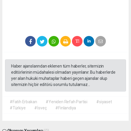
Haber ajanslarından eklenen tüm haberler, sitemizin
editörlerinin müdahalesi olmadan yayınlanır. Bu haberlerde
yer alan hukuki muhataplar haberi geçen ajanslar olup
sitemizin hiç bir editörü sorumlu tutulamaz...
#Fatih Erbakan
#Yeniden Refah Partisi
#siyaset
#Türkiye
#İsveç
#Finlandiya
Okuyucu Yorumları
(0)