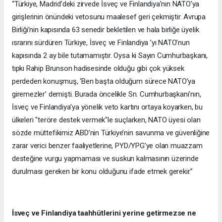
“Türkiye, Madrid’deki zirvede İsveç ve Finlandiya’nın NATO’ya
girişlerinin önündeki vetosunu maalesef geri çekmiştir. Avrupa
Birliği’nin kapısında 63 senedir bekletilen ve hala birliğe üyelik
ısrarını sürdüren Türkiye, İsveç ve Finlandiya ’yı NATO’nun
kapısında 2 ay bile tutamamıştır. Oysa ki Sayın Cumhurbaşkanı,
tıpkı Rahip Brunson hadisesinde olduğu gibi çok yüksek
perdeden konuşmuş, ‘Ben başta olduğum sürece NATO’ya
giremezler’ demişti. Burada öncelikle Sn. Cumhurbaşkanı’nın,
İsveç ve Finlandiya’ya yönelik veto kartını ortaya koyarken, bu
ülkeleri "teröre destek vermek"le suçlarken, NATO üyesi olan
sözde müttefikimiz ABD’nin Türkiye’nin savunma ve güvenliğine
zarar verici benzer faaliyetlerine, PYD/YPG’ye olan muazzam
desteğine vurgu yapmaması ve suskun kalmasının üzerinde
durulması gereken bir konu olduğunu ifade etmek gerekir.”
İsveç ve Finlandiya taahhütlerini yerine getirmezse ne