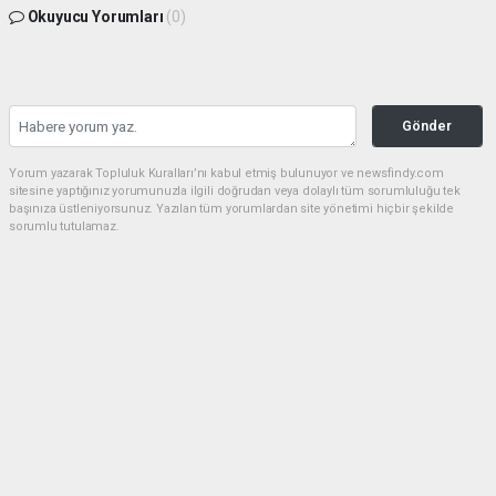
Okuyucu Yorumları
(0)
Gönder
Yorum yazarak Topluluk Kuralları’nı kabul etmiş bulunuyor ve newsfindy.com
sitesine yaptığınız yorumunuzla ilgili doğrudan veya dolaylı tüm sorumluluğu tek
başınıza üstleniyorsunuz. Yazılan tüm yorumlardan site yönetimi hiçbir şekilde
sorumlu tutulamaz.