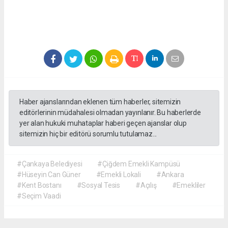
Haber ajanslarından eklenen tüm haberler, sitemizin
editörlerinin müdahalesi olmadan yayınlanır. Bu haberlerde
yer alan hukuki muhataplar haberi geçen ajanslar olup
sitemizin hiç bir editörü sorumlu tutulamaz...
#Çankaya Belediyesi
#Çiğdem Emekli Kampüsü
#Hüseyin Can Güner
#Emekli Lokali
#Ankara
#Kent Bostanı
#Sosyal Tesis
#Açılış
#Emekliler
#Seçim Vaadi