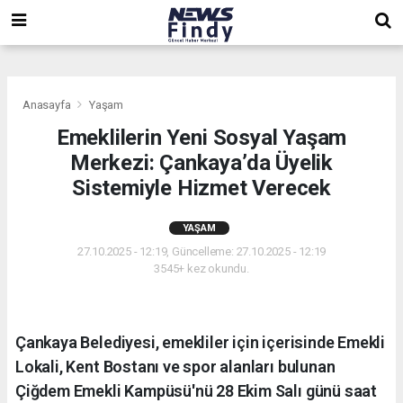
,
,
,
Anasayfa
Yaşam
Emeklilerin Yeni Sosyal Yaşam
Merkezi: Çankaya’da Üyelik
Sistemiyle Hizmet Verecek
YAŞAM
27.10.2025 - 12:19, Güncelleme: 27.10.2025 - 12:19
3545+ kez okundu.
Çankaya Belediyesi, emekliler için içerisinde Emekli
Lokali, Kent Bostanı ve spor alanları bulunan
Çiğdem Emekli Kampüsü'nü 28 Ekim Salı günü saat