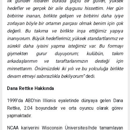
ilk günden itibaren burada güçlü bir güven, yüksek
hedefler ve gerçek bir aile duygusu hissettim. Her gün
birbirine inanan, birlikte gelişen ve birbirini daha iyiye
zorlayan böyle bir ortamın parçası olmak benim için çok
değerli. Bu takıma ve birlikte inşa ettiğimiz yapıya
inanıyorum. Büyük hedeflerimiz, yüksek standartlarımız ve
sürekli daha iyisini yapma isteğimiz var. Bu formayı
giymekten gurur duyuyorum; kulübün, takım
arkadaşlarımın ve taraftarlarımızın desteği için
minnettarım. Önümüzdeki iki yılı ve bu yolculuğa birlikte
devam etmeyi sabırsızlıkla bekliyorum”
dedi.
Dana Rettke Hakkında
1999’da ABD’nin Illionis eyaletinde dünyaya gelen Dana
Rettke, 2.04 boyundadır ve orta oyuncu olarak görev
yapmaktadır.
NCAA kariyerini Wisconsin Üniversitesi’nde tamamlayan