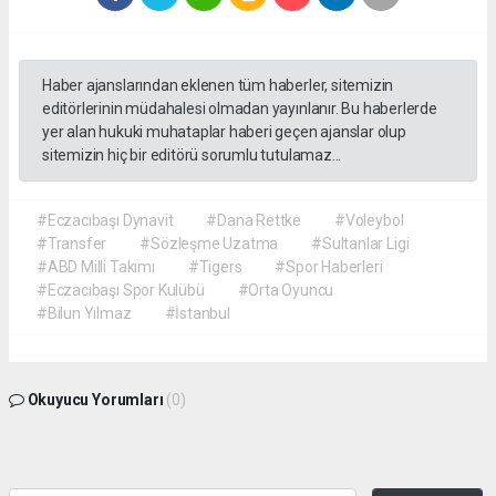
Haber ajanslarından eklenen tüm haberler, sitemizin
editörlerinin müdahalesi olmadan yayınlanır. Bu haberlerde
yer alan hukuki muhataplar haberi geçen ajanslar olup
sitemizin hiç bir editörü sorumlu tutulamaz...
#Eczacıbaşı Dynavit
#Dana Rettke
#Voleybol
#Transfer
#Sözleşme Uzatma
#Sultanlar Ligi
#ABD Milli Takımı
#Tigers
#Spor Haberleri
#Eczacıbaşı Spor Kulübü
#Orta Oyuncu
#Bilun Yılmaz
#İstanbul
Okuyucu Yorumları
(0)