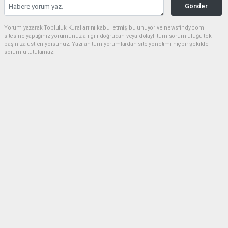
Gönder
Yorum yazarak Topluluk Kuralları’nı kabul etmiş bulunuyor ve newsfindy.com
sitesine yaptığınız yorumunuzla ilgili doğrudan veya dolaylı tüm sorumluluğu tek
başınıza üstleniyorsunuz. Yazılan tüm yorumlardan site yönetimi hiçbir şekilde
sorumlu tutulamaz.