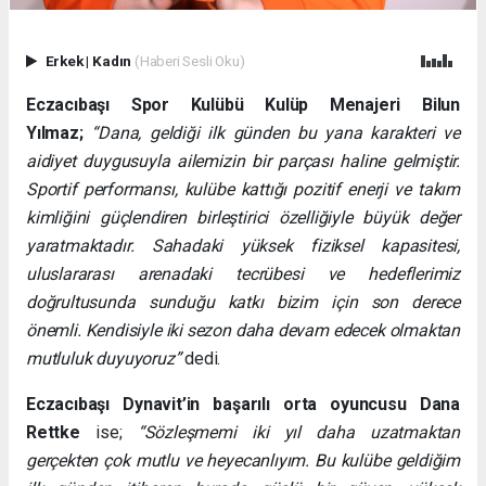
Erkek
|
Kadın
(Haberi Sesli Oku)
Eczacıbaşı Spor Kulübü Kulüp Menajeri Bilun
Yılmaz;
“Dana, geldiği ilk günden bu yana karakteri ve
aidiyet duygusuyla ailemizin bir parçası haline gelmiştir.
Sportif performansı, kulübe kattığı pozitif enerji ve takım
kimliğini güçlendiren birleştirici özelliğiyle büyük değer
yaratmaktadır. Sahadaki yüksek fiziksel kapasitesi,
uluslararası arenadaki tecrübesi ve hedeflerimiz
doğrultusunda sunduğu katkı bizim için son derece
önemli. Kendisiyle iki sezon daha devam edecek olmaktan
mutluluk duyuyoruz”
dedi.
Eczacıbaşı Dynavit’in başarılı orta oyuncusu Dana
Rettke
ise;
“Sözleşmemi iki yıl daha uzatmaktan
gerçekten çok mutlu ve heyecanlıyım. Bu kulübe geldiğim