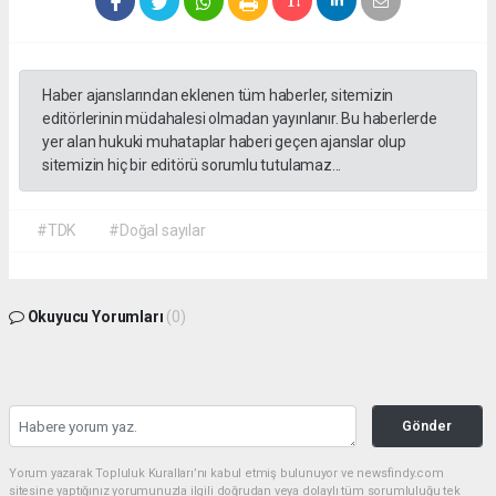
Haber ajanslarından eklenen tüm haberler, sitemizin
editörlerinin müdahalesi olmadan yayınlanır. Bu haberlerde
yer alan hukuki muhataplar haberi geçen ajanslar olup
sitemizin hiç bir editörü sorumlu tutulamaz...
#TDK
#Doğal sayılar
Okuyucu Yorumları
(0)
Gönder
Yorum yazarak Topluluk Kuralları’nı kabul etmiş bulunuyor ve newsfindy.com
sitesine yaptığınız yorumunuzla ilgili doğrudan veya dolaylı tüm sorumluluğu tek