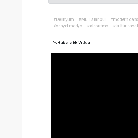
#Deliriyum
#MDTistanbul
#modern dan
#sosyal medya
#algoritma
#kültür sana
Habere Ek Video