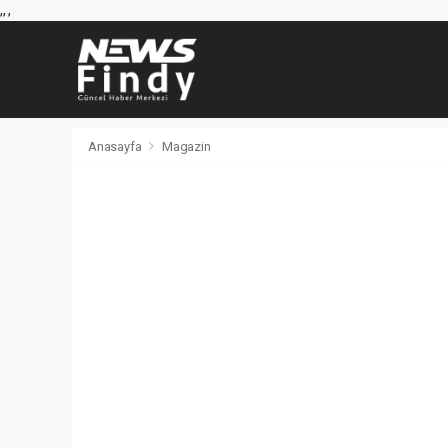
,
,
,
Anasayfa
Magazin