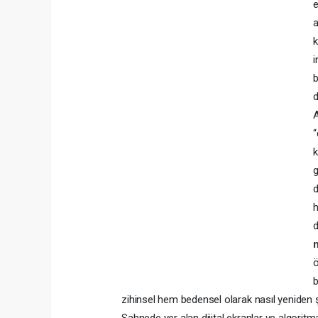
e
k
i
b
d
A
“
k
g
d
d
ö
b
zihinsel hem bedensel olarak nasıl yeniden ş
Sahnede yer alan dijital ekranlar ve algoritm