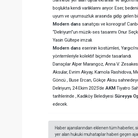
boşlukta kendi varlıklarını arıyor. Eser, bede
uyum ve uyumsuzluk arasında gidip gelen bir 
Modern dans
sanatçısı ve koreograf Canber
“Deliriyum”un müzik-ses tasarımı Onur Seçki,
Yasin Gültepe imzalı.
Modern dans
eserinin kostümleri, Yargıcı’
yöntemleriyle kolektif biçimde tasarlandı.
Dansçılar Alper Marangoz, Anna V. Zesakes,
Aksular, Evrim Akyay, Kamola Rashidova, Me
Göncü , Buse Ercan, Gökçe Aksu sahnedeydi
Deliriyum, 24 Ekim 2025’de
AKM
Tiyatro Sa
tarihlerinde , Kadıköy Belediyesi
Süreyya O
edecek.
Haber ajanslarından eklenen tüm haberler, s
yer alan hukuki muhataplar haberi geçen ajan