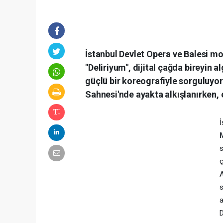
İstanbul Devlet Opera ve Balesi m
"Deliriyum", dijital çağda bireyin
güçlü bir koreografiyle sorguluyor
Sahnesi'nde ayakta alkışlanırken,
İ
A
s
a
D