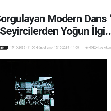
 Sorgulayan Modern Dans 
Seyircilerden Yoğun İlgi..
15.10.2025 - 11:00, Güncelleme: 15.10.2025 - 11:08
6082+ kez okun
zin