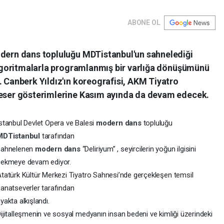
ABONE OL
odern dans topluluğu MDTistanbul'un sahnelediği
 algoritmalarla programlanmış bir varlığa dönüşümünü
. Canberk Yıldız'ın koreografisi, AKM Tiyatro
 eser gösterimlerine Kasım ayında da devam edecek.
stanbul Devlet Opera ve Balesi
modern dans
topluluğu
MDTistanbul
tarafından
sahnelenen
modern dans
“Deliriyum” , seyircilerin yoğun ilgisini
çekmeye devam ediyor.
tatürk Kültür Merkezi Tiyatro Sahnesi’nde gerçekleşen temsil
anatseverler tarafından
yakta alkışlandı.
ijitalleşmenin ve sosyal medyanın insan bedeni ve kimliği üzerindeki