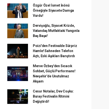
Özgür Özel İsmet İnönü
Örneğiyle Siyasete Damga
Vurdu!
Dervişoğlu, Siyaset Krizde,
Vatandaş Mutfaktaki Yangınla
Baş Başa!
Poizi'den Festivalde Sürpriz
Hamle! Sahneden Telefon
Açtı, Eski Aşıkları Barıştırdı
Merve Özbey'den Sıcacık
Sohbet, Güçlü Performans!
Nevşehir'de Unutulmaz
Akşam
Cesur Notalar, Dev Coşku:
Buray Festivalin Ritmini
Değiştirdi!