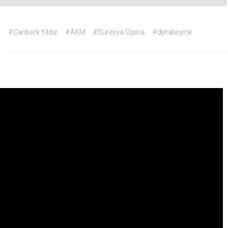
s
#Canberk Yıldız
#AKM
#Süreyya Opera
#dijitalleşme
t