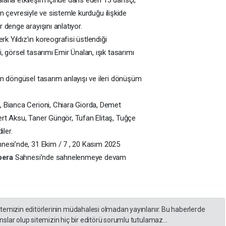
nin çevresiyle ve sistemle kurduğu ilişkide
denge arayışını anlatıyor.
k Yıldız’ın koreografisi üstlendiği
 görsel tasarımı Emir Ünalan, ışık tasarımı
nın döngüsel tasarım anlayışı ve ileri dönüşüm
 Bianca Cerioni, Chiara Giorda, Demet
rt Aksu, Taner Güngör, Tufan Elitaş, Tuğçe
ler.
hnesi’nde, 31 Ekim / 7 , 20 Kasım 2025
pera
Sahnesi’nde sahnelenmeye devam
itemizin editörlerinin müdahalesi olmadan yayınlanır. Bu haberlerde
slar olup sitemizin hiç bir editörü sorumlu tutulamaz...