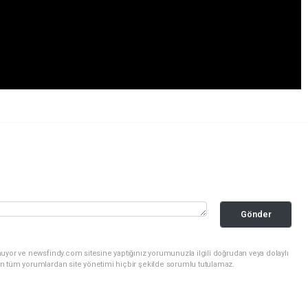
Gönder
uyor ve newsfindy.com sitesine yaptığınız yorumunuzla ilgili doğrudan veya dolaylı
n tüm yorumlardan site yönetimi hiçbir şekilde sorumlu tutulamaz.