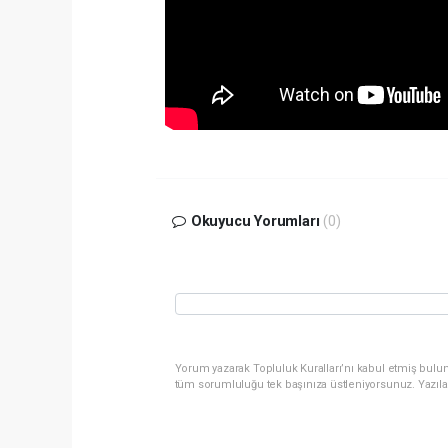
Okuyucu Yorumları
(0)
Yorum yazarak Topluluk Kuralları’nı kabul etmiş bulun
tüm sorumluluğu tek başınıza üstleniyorsunuz. Yazıla