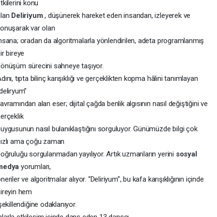
tkilerini konu
alan
Deliriyum
, düşünerek hareket eden insandan, izleyerek ve
onuşarak var olan
nsana; oradan da algoritmalarla yönlendirilen, adeta programlanmış
ir bireye
önüşüm sürecini sahneye taşıyor.
dını, tıpta bilinç karışıklığı ve gerçeklikten kopma hâlini tanımlayan
deliryum”
avramından alan eser; dijital çağda benlik algısının nasıl değiştiğini ve
erçeklik
uygusunun nasıl bulanıklaştığını sorguluyor. Günümüzde bilgi çok
hızlı ama çoğu zaman
oğruluğu sorgulanmadan yayılıyor. Artık uzmanların yerini
sosyal
medya
yorumları,
neriler ve algoritmalar alıyor. “Deliriyum”, bu kafa karışıklığının içinde
ireyin hem
ekillendiğine odaklanıyor.
alarla etkileşim içinde dans eden 13 dansçı,