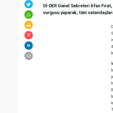
Dİ-DER Genel Sekreteri İrfan Fıra
vurgusu yaparak, tüm vatandaşlara
D
S
m
d
b
İ
b
p
h
B
b
b
T