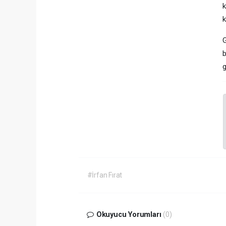
k
k
G
b
g
#İrfan Fırat
Okuyucu Yorumları
(0)