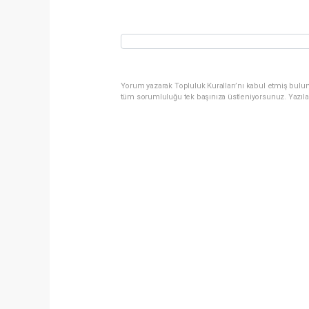
Yorum yazarak Topluluk Kuralları’nı kabul etmiş bulun
tüm sorumluluğu tek başınıza üstleniyorsunuz. Yazıla