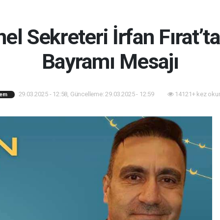
el Sekreteri İrfan Fırat’
Bayramı Mesajı
29.03.2025 - 12:58, Güncelleme: 29.03.2025 - 12:59
14121+ kez oku
em