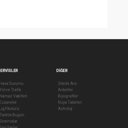
ERVİSLER
DİĞER
Hava Durumu
Sitede Ara
Yol ve Trafik
Anketler
Namaz Vakitleri
Biyografiler
Eczaneler
Rüya Tabirleri
Lig Fikstürü
Astroloji
Tarihte Bugün
Sinemalar
Seri İlanlar