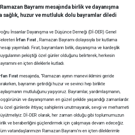
t, Ramazan Bayramı mesajında birlik ve dayanışma
 sağlık, huzur ve mutluluk dolu bayramlar diledi
oğru İnsanlar Dayanışma ve Düşünce Derneği (Dİ-DER) Genel
ekreteri
İrfan Fırat
, Ramazan Bayramı dolayısıyla bir kutlama
esajı yayımladı. Fırat, bayramların birlik, dayanışma ve kardeşlik
uygularının pekiştiği özel günler olduğunu belirterek, herkesin
ayramını en içten dileklerle kutladı.
rfan Fırat
mesajında, "Ramazan ayının manevi iklimini geride
ırakırken, bayramın getirdiği huzur ve sevinci hep birlikte
aylaşmanın mutluluğunu yaşıyoruz. Bayramlar, yardımlaşmanın,
oşgörünün ve dayanışmanın en güzel şekilde yaşandığı zamanlardır.
u özel günlerde ihtiyaç sahiplerini unutmayarak, sevgi ve merhameti
üyütmeliyiz. Dİ-DER olarak, her zaman olduğu gibi toplumumuzun
irlik ve beraberliğini güçlendirmek için çalışmaya devam edeceğiz.
üm vatandaşlarımızın Ramazan Bayramı’nı en içten dileklerimle