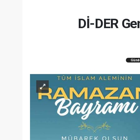
Dİ-DER Gen
Günd