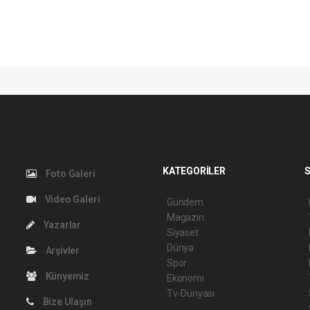
KATEGORİLER
S
Foto Galeri
Video Galeri
Gündem
Magazin
Yazarlar
Siyaset
Dünya
Arşivler
Spor
Künyemiz
Ekonomi
Tv-Dünyası
Bize Ulaşın