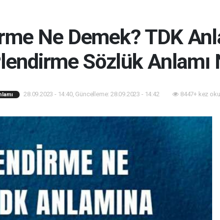
irme Ne Demek? TDK Anl
lendirme Sözlük Anlamı 
28.09.2023 - 14:40, Güncelleme: 28.09.2023 - 14:42
8447+ kez oku
nlamı