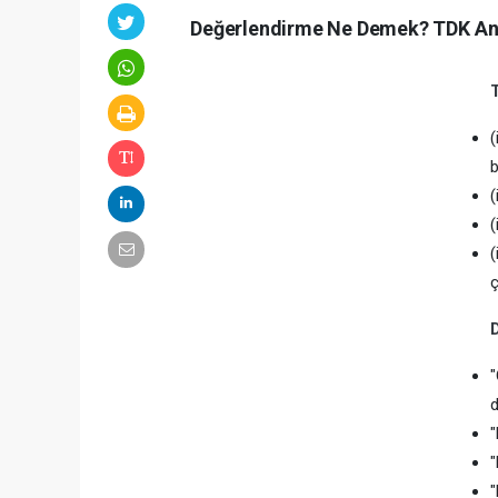
Değerlendirme Ne Demek? TDK Anl
(
b
(
(
(
ç
"
d
"
"
"