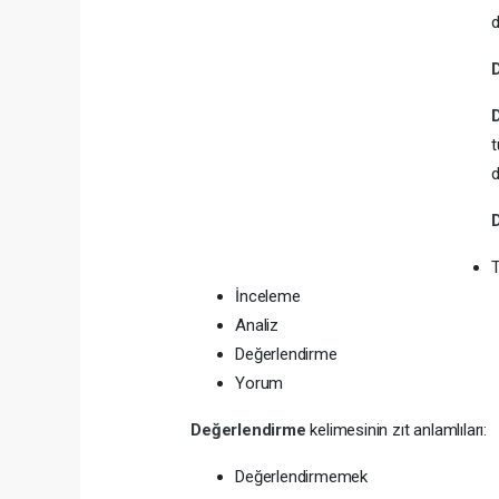
d
t
d
T
İnceleme
Analiz
Değerlendirme
Yorum
Değerlendirme
kelimesinin zıt anlamlıları:
Değerlendirmemek