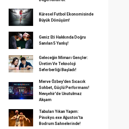
Küresel Futbol Ekonomisinde
Büyük Dönüşüm!
Geniz Eti Hakkında Doğru
Sanılan 5 Yanlış!
Geleceğin Mimarı Gençler:
Üretim Ve Teknoloji
Seferberliği Başladı!
Merve Özbey'den Sıcacık
Sohbet, Güçlü Performans!
Nevşehir'de Unutulmaz
Akşam
Tabuları Yıkan Yapım:
Pinokyo.exe Ağustos’ta
Bodrum Sahnelerinde!