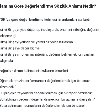
amına Göre Değerlendirme Sözlük Anlamı Nedir?
TDK
'ya göre
değerlendirme
kelimesinin
anlamları
şunlardır:
isim) Bir şeyi iyice düşünüp inceleyerek, önemini, niteliğini, değerini
elirleme işi.
isim) Bir şeyi yerinde ve yararlı bir yolda kullanma.
isim) Bir şeye değer biçme.
isim) Bir şeyin önemini, niteliğini, değerini belirlemek için yapılan
alışmalar.
Değerlendirme
kelimesinin kullanım örnekleri:
Öğrencilerimizin performansını değerlendirmek için bir sınav
üzenledik."
Bu projenin faydalarını değerlendirmek için bir rapor hazırladık."
Bu tablonun değerini değerlendirmek için bir uzmana danışalım."
Bu araştırmanın sonuçlarını değerlendirmek için bir panel