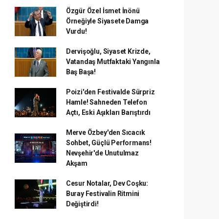
Özgür Özel İsmet İnönü
Örneğiyle Siyasete Damga
Vurdu!
Dervişoğlu, Siyaset Krizde,
Vatandaş Mutfaktaki Yangınla
Baş Başa!
Poizi'den Festivalde Sürpriz
Hamle! Sahneden Telefon
Açtı, Eski Aşıkları Barıştırdı
Merve Özbey'den Sıcacık
Sohbet, Güçlü Performans!
Nevşehir'de Unutulmaz
Akşam
Cesur Notalar, Dev Coşku:
Buray Festivalin Ritmini
Değiştirdi!