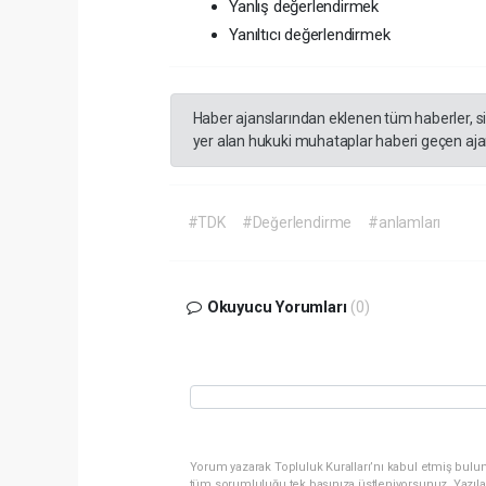
Yanlış değerlendirmek
Yanıltıcı değerlendirmek
Haber ajanslarından eklenen tüm haberler, s
yer alan hukuki muhataplar haberi geçen ajan
#TDK
#Değerlendirme
#anlamları
Okuyucu Yorumları
(0)
Yorum yazarak Topluluk Kuralları’nı kabul etmiş bulun
tüm sorumluluğu tek başınıza üstleniyorsunuz. Yazıla