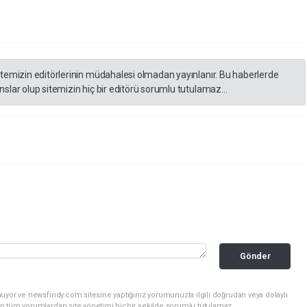
itemizin editörlerinin müdahalesi olmadan yayınlanır. Bu haberlerde
slar olup sitemizin hiç bir editörü sorumlu tutulamaz...
Gönder
uyor ve newsfindy.com sitesine yaptığınız yorumunuzla ilgili doğrudan veya dolaylı
n tüm yorumlardan site yönetimi hiçbir şekilde sorumlu tutulamaz.