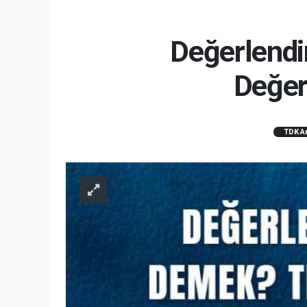
Değerlend
Değer
TDK A