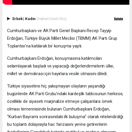
Erkek
|
Kadın
(Haberi Sesli Oku)
Cumhurbaşkanı ve AK Parti Genel Başkanı Recep Tayyip
Erdoğan, Türkiye Büyük Millet Meclisi (TBMM) AK Parti Grup
Toplantısı’na katılarak bir konuşma yaptı.
Cumhurbaşkanı Erdoğan, konuşmasına katılımcıları
selamlayarak başladı ve yapacağı değerlendirmelerin ülke,
millet ve demokrasi için hayırlara vesile olmasını diledi.
Türkiye siyasetine hiç yakışmayan olayların yaşandığı
bugünlerde AK Parti Grubu’ndaki kardeşlik tablosunun herkese,
özellikle de siyaseti marjinalize etmeye çalışanlara örnek
olması temennisinde bulunan Cumhurbaşkanı Erdoğan,
“Kurban Bayramı sonrasındaki ilk buluşma” olarak nitelendirdiği
bu toplantı dolayısıyla hac farizasını yerine getirenlerin
ibadetlerinin Cenabıhak katında makbul ve mebrur olmasını