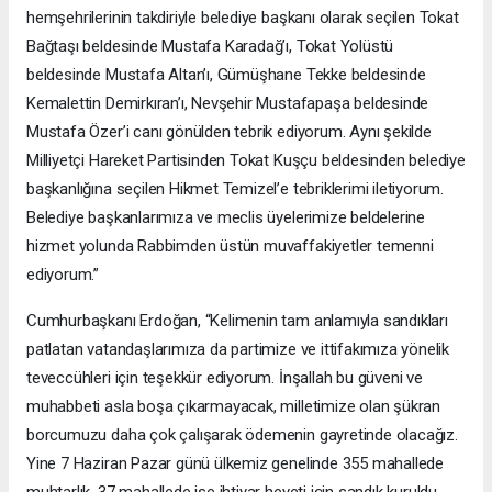
hemşehrilerinin takdiriyle belediye başkanı olarak seçilen Tokat
Bağtaşı beldesinde Mustafa Karadağ’ı, Tokat Yolüstü
beldesinde Mustafa Altan’ı, Gümüşhane Tekke beldesinde
Kemalettin Demirkıran’ı, Nevşehir Mustafapaşa beldesinde
Mustafa Özer’i canı gönülden tebrik ediyorum. Aynı şekilde
Milliyetçi Hareket Partisinden Tokat Kuşçu beldesinden belediye
başkanlığına seçilen Hikmet Temizel’e tebriklerimi iletiyorum.
Belediye başkanlarımıza ve meclis üyelerimize beldelerine
hizmet yolunda Rabbimden üstün muvaffakiyetler temenni
ediyorum.”
Cumhurbaşkanı Erdoğan, “Kelimenin tam anlamıyla sandıkları
patlatan vatandaşlarımıza da partimize ve ittifakımıza yönelik
teveccühleri için teşekkür ediyorum. İnşallah bu güveni ve
muhabbeti asla boşa çıkarmayacak, milletimize olan şükran
borcumuzu daha çok çalışarak ödemenin gayretinde olacağız.
Yine 7 Haziran Pazar günü ülkemiz genelinde 355 mahallede
muhtarlık, 37 mahallede ise ihtiyar heyeti için sandık kuruldu.