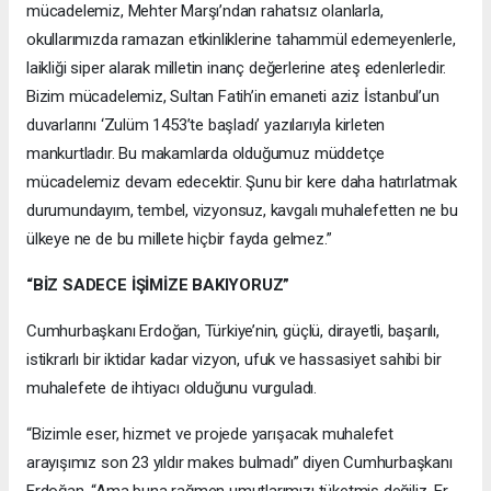
mücadelemiz, Mehter Marşı’ndan rahatsız olanlarla,
okullarımızda ramazan etkinliklerine tahammül edemeyenlerle,
laikliği siper alarak milletin inanç değerlerine ateş edenlerledir.
Bizim mücadelemiz, Sultan Fatih’in emaneti aziz İstanbul’un
duvarlarını ‘Zulüm 1453’te başladı’ yazılarıyla kirleten
mankurtladır. Bu makamlarda olduğumuz müddetçe
mücadelemiz devam edecektir. Şunu bir kere daha hatırlatmak
durumundayım, tembel, vizyonsuz, kavgalı muhalefetten ne bu
ülkeye ne de bu millete hiçbir fayda gelmez.”
“BİZ SADECE İŞİMİZE BAKIYORUZ”
Cumhurbaşkanı Erdoğan, Türkiye’nin, güçlü, dirayetli, başarılı,
istikrarlı bir iktidar kadar vizyon, ufuk ve hassasiyet sahibi bir
muhalefete de ihtiyacı olduğunu vurguladı.
“Bizimle eser, hizmet ve projede yarışacak muhalefet
arayışımız son 23 yıldır makes bulmadı” diyen Cumhurbaşkanı
Erdoğan, “Ama buna rağmen umutlarımızı tüketmiş değiliz. Er