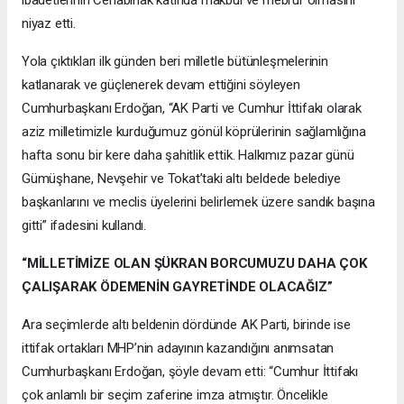
niyaz etti.
Yola çıktıkları ilk günden beri milletle bütünleşmelerinin
katlanarak ve güçlenerek devam ettiğini söyleyen
Cumhurbaşkanı Erdoğan, “AK Parti ve Cumhur İttifakı olarak
aziz milletimizle kurduğumuz gönül köprülerinin sağlamlığına
hafta sonu bir kere daha şahitlik ettik. Halkımız pazar günü
Gümüşhane, Nevşehir ve Tokat’taki altı beldede belediye
başkanlarını ve meclis üyelerini belirlemek üzere sandık başına
gitti” ifadesini kullandı.
“MİLLETİMİZE OLAN ŞÜKRAN BORCUMUZU DAHA ÇOK
ÇALIŞARAK ÖDEMENİN GAYRETİNDE OLACAĞIZ”
Ara seçimlerde altı beldenin dördünde AK Parti, birinde ise
ittifak ortakları MHP’nin adayının kazandığını anımsatan
Cumhurbaşkanı Erdoğan, şöyle devam etti: “Cumhur İttifakı
çok anlamlı bir seçim zaferine imza atmıştır. Öncelikle