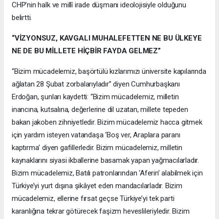
CHP’nin halk ve millî irade düşmanı ideolojisiyle olduğunu
belirtti.
“VİZYONSUZ, KAVGALI MUHALEFETTEN NE BU ÜLKEYE
NE DE BU MİLLETE HİÇBİR FAYDA GELMEZ”
“Bizim mücadelemiz, başörtülü kızlarımızı üniversite kapılarında
ağlatan 28 Şubat zorbalarıyladır” diyen Cumhurbaşkanı
Erdoğan, şunları kaydetti: “Bizim mücadelemiz, milletin
inancına, kutsalına, değerlerine dil uzatan, millete tepeden
bakan jakoben zihniyetledir. Bizim mücadelemiz hacca gitmek
için yardım isteyen vatandaşa ‘Boş ver, Araplara paranı
kaptırma’ diyen gafillerledir. Bizim mücadelemiz, milletin
kaynaklarını siyasi ikballerine basamak yapan yağmacılarladır.
Bizim mücadelemiz, Batılı patronlarından ‘Aferin’ alabilmek için
Türkiye’yi yurt dışına şikâyet eden mandacılarladır. Bizim
mücadelemiz, ellerine fırsat geçse Türkiye’yi tek parti
karanlığına tekrar götürecek faşizm heveslileriyledir. Bizim