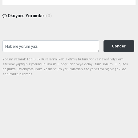
Okuyucu Yorumları
(0)
Gönder
Yorum yazarak Topluluk Kuralları’nı kabul etmiş bulunuyor ve newsfindy.com
sitesine yaptığınız yorumunuzla ilgili doğrudan veya dolaylı tüm sorumluluğu tek
başınıza üstleniyorsunuz. Yazılan tüm yorumlardan site yönetimi hiçbir şekilde
sorumlu tutulamaz.