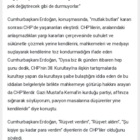
pek değiştirecek gibi de durmuyorlar.”
Cumhurbaşkanı Erdoğan, konuşmasında, “mutlak butlan” kararı
sonrası CHP’de yaşananları eleştirdi. CHP’lilerin, aralarındaki
anlaşmazlıkları yargı kararları çerçevesinde suhulet ve
sükûnetle çözmek yerine kendilerini, mahkemeleri ve medyayı
suçlayarak kendilerine toz kondurmadığını ifade eden
Cumhurbaşkanı Erdoğan, “Oysa biz ilk günden itibaren hep
şunu dedik, CHP’nin 38. Kurultayı’na ilişkin tartışmalarda
kurultayı yapan da kurultaya şaibe bulaştığını iddia eden de bu
iddiaları belgeleriyle birlikte mahkemeye götürüp hakkını arayan
da CHP’lilerdir. Gazi Mustafa Kemal’in kurduğu partiyi, affınıza
sığınarak söylüyorum, pavyon masalarına düşürenler yine
kendileridir” diye konuştu.
Cumhurbaşkanı Erdoğan, “Rüşvet verdim”, “Rüşvet aldım”, “Şu
kişiye şu kadar para verdim” diyenlerin de CHP’liler olduğunu
söyledi.