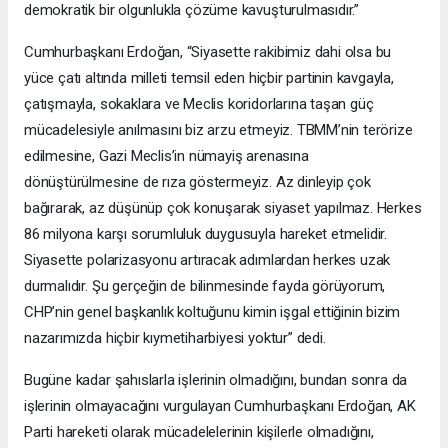
demokratik bir olgunlukla çözüme kavuşturulmasıdır.”
Cumhurbaşkanı Erdoğan, “Siyasette rakibimiz dahi olsa bu
yüce çatı altında milleti temsil eden hiçbir partinin kavgayla,
çatışmayla, sokaklara ve Meclis koridorlarına taşan güç
mücadelesiyle anılmasını biz arzu etmeyiz. TBMM’nin terörize
edilmesine, Gazi Meclis’in nümayiş arenasına
dönüştürülmesine de rıza göstermeyiz. Az dinleyip çok
bağırarak, az düşünüp çok konuşarak siyaset yapılmaz. Herkes
86 milyona karşı sorumluluk duygusuyla hareket etmelidir.
Siyasette polarizasyonu artıracak adımlardan herkes uzak
durmalıdır. Şu gerçeğin de bilinmesinde fayda görüyorum,
CHP’nin genel başkanlık koltuğunu kimin işgal ettiğinin bizim
nazarımızda hiçbir kıymetiharbiyesi yoktur” dedi.
Bugüne kadar şahıslarla işlerinin olmadığını, bundan sonra da
işlerinin olmayacağını vurgulayan Cumhurbaşkanı Erdoğan, AK
Parti hareketi olarak mücadelelerinin kişilerle olmadığını,