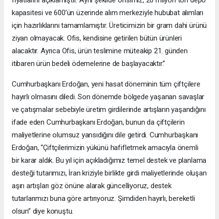
kapasitesi ve 600’ün üzerinde alım merkeziyle hububat alımları
için hazırlıklarını tamamlamıştır. Üreticimizin bir gram dahi ürünü
ziyan olmayacak. Ofis, kendisine getirilen bütün ürünleri
alacaktır. Ayrıca Ofis, ürün teslimine müteakip 21. günden
itibaren ürün bedeli ödemelerine de başlayacaktır.”
Cumhurbaşkanı Erdoğan, yeni hasat döneminin tüm çiftçilere
hayırlı olmasını diledi. Son dönemde bölgede yaşanan savaşlar
ve çatışmalar sebebiyle üretim girdilerinde artışların yaşandığını
ifade eden Cumhurbaşkanı Erdoğan, bunun da çiftçilerin
maliyetlerine olumsuz yansıdığını dile getirdi. Cumhurbaşkanı
Erdoğan, “Çiftçilerimizin yükünü hafifletmek amacıyla önemli
bir karar aldık. Bu yıl için açıkladığımız temel destek ve planlama
desteği tutarımızı, İran kriziyle birlikte girdi maliyetlerinde oluşan
aşırı artışları göz önüne alarak güncelliyoruz, destek
tutarlarımızı buna göre artırıyoruz. Şimdiden hayırlı, bereketli
olsun” diye konuştu.