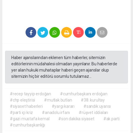
Haber ajanslarından eklenen tüm haberler, sitemizin
editörlerinin müdahalesi olmadan yayınlanır. Bu haberlerde
yer alan hukuki muhataplar haberi geçen ajanslar olup
sitemizin hiç bir editörü sorumlu tutulamaz...
#recep tayyip erdoğan
#cumhurbaşkanı erdoğan
#chp eleştirisi
#mutlak butlan
#38. kurultay
#siyaset haberleri
#yargı kararı
#sandık uyarısı
#parti içi kriz
#anadolu irfanı
#rüşvet iddiaları
#gazi mustafa kemal
#son dakika siyaset
#ak parti
#cumhurbaşkanlığı