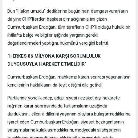
Dün “Halkın umudu” dediklerine bugün hain damgası vuranların
da yine CHP’lilerden başkası olmadığının altını çizen
Cumhurbaşkanı Erdoğan, tüm tarafların CHP’li olduğu hukuki bir
ihtilafta belge ve bilgiler ışığında yargının gerekli
değerlendirmeleri yaptığını, hükmünü verdiğini belirtti.
“HERKES 86 MİLYONA KARŞI SORUMLULUK
DUYGUSUYLA HAREKET ETMELİDİR”
Cumhurbaşkanı Erdoğan, mahkeme kararı sonrası yaşananların
kendilerinin haklılıklarını da teyit ettiğini dile getirdi.
Partilerine yönelik edep, adap, siyasi nezaket dışı hakarete
rağmen karar sonrasında da tartışmaların uzağında
durduklarını, ellerini, dillerini yaşanan olaylara bulaştırmadıklarına
işaret eden Cumhurbaşkanı Erdoğan, siyaset bezirganlarının
sataşmalarına kulak asmadıklarını, medyadaki silahşörlerin
tuzaklarına düşmediklerini, aklı ile ağzı arasındaki rabıta