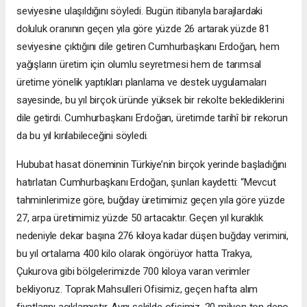
seviyesine ulaşıldığını söyledi. Bugün itibarıyla barajlardaki
doluluk oranının geçen yıla göre yüzde 26 artarak yüzde 81
seviyesine çıktığını dile getiren Cumhurbaşkanı Erdoğan, hem
yağışların üretim için olumlu seyretmesi hem de tarımsal
üretime yönelik yaptıkları planlama ve destek uygulamaları
sayesinde, bu yıl birçok üründe yüksek bir rekolte beklediklerini
dile getirdi. Cumhurbaşkanı Erdoğan, üretimde tarihî bir rekorun
da bu yıl kırılabileceğini söyledi.
Hububat hasat döneminin Türkiye’nin birçok yerinde başladığını
hatırlatan Cumhurbaşkanı Erdoğan, şunları kaydetti: “Mevcut
tahminlerimize göre, buğday üretimimiz geçen yıla göre yüzde
27, arpa üretimimiz yüzde 50 artacaktır. Geçen yıl kuraklık
nedeniyle dekar başına 276 kiloya kadar düşen buğday verimini,
bu yıl ortalama 400 kilo olarak öngörüyor hatta Trakya,
Çukurova gibi bölgelerimizde 700 kiloya varan verimler
bekliyoruz. Toprak Mahsulleri Ofisimiz, geçen hafta alım
fiyatlarını açıklamıştır. Aynı şekilde ofisimiz, 20 milyon ton depo