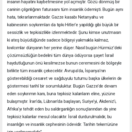
insanın hayatını kaybetmesine yol açmıştır. Gözü dönmüş bir
caninin çılgınlığının faturasını tüm insanlık ödemişti. Bugün aynı
hata, tekrarlanmaktadır. Gazze kasabı Netanyahu ve
kabinesinin soykırımları da tıpkı Hitler’e yapıldığı gibi büyük bir
sessizlik ve tepkisizlikle izlenmektedir. Şunu kimse unutmasın
ki ateş büyüdüğünde sadece bölgeyi yakmakla kalmaz,
kıvılcımlar dünyanın her yerine düşer. Nasıl bugün Hürmüz’deki
çözümsüzlüğün bedelini tüm dünya ödüyorsa şayet İsrail
haydutluğunun önü kesilmezse bunun ceremesini de bölgeyle
birlikte tüm insanlık çekecektir. Avrupa’da, İspanya’nın
gösterebildiği cesaret ve sağduyulu tutumu başka ülkelerin de
göstermesi tarihî bir sorumluluktur. Bugün Gazze’de devam
eden soykırımın kanı, buna tepkisiz kalanların eline, yüzüne
bulaşmıştır. İran’da, Lübnan’da başlayan, Suriye’yi, Akdeniz’i,
Afrika’yı tehdit eden bu saldırganlığın sonuçlarından da yine
tepkisiz kalanlar mesul olacaktır. İsrail durdurulmalıdır, bu
insanlığın ve insanlık cephesinin ödevidir. Tarihin tekerrürüne
izin verilmemelidir.”