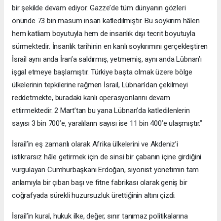
bir şekilde devam ediyor. Gazze’de tüm dünyanın gözleri
önünde 73 bin masum insan katledilmiştir. Bu soykırım hâlen
hem katliam boyutuyla hem de insanlık dışı tecrit boyutuyla
sürmektedir. İnsanlık tarihinin en kanlı soykırımını gerçekleştiren
İsrail aynı anda İran’a saldırmış, yetmemiş, aynı anda Lübnan’ı
işgal etmeye başlamıştır. Türkiye başta olmak üzere bölge
ülkelerinin tepkilerine rağmen İsrail, Lübnan’dan çekilmeyi
reddetmekte, buradaki kanlı operasyonlarını devam
ettirmektedir. 2 Mart’tan bu yana Lübnan’da katledilenlerin
sayısı 3 bin 700’e, yaralıların sayısı ise 11 bin 400’e ulaşmıştır.”
İsrail’in eş zamanlı olarak Afrika ülkelerini ve Akdeniz’i
istikrarsız hâle getirmek için de sinsi bir çabanın içine girdiğini
vurgulayan Cumhurbaşkanı Erdoğan, siyonist yönetimin tam
anlamıyla bir çıban başı ve fitne fabrikası olarak geniş bir
coğrafyada sürekli huzursuzluk ürettiğinin altını çizdi.
İsrail’in kural, hukuk ilke, değer, sınır tanımaz politikalarına