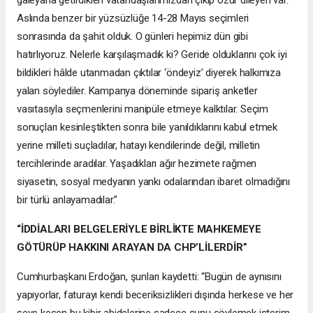
Aslında benzer bir yüzsüzlüğe 14-28 Mayıs seçimleri
sonrasında da şahit olduk. O günleri hepimiz dün gibi
hatırlıyoruz. Nelerle karşılaşmadık ki? Geride olduklarını çok iyi
bildikleri hâlde utanmadan çıktılar ‘öndeyiz’ diyerek halkımıza
yalan söylediler. Kampanya döneminde sipariş anketler
vasıtasıyla seçmenlerini manipüle etmeye kalktılar. Seçim
sonuçları kesinleştikten sonra bile yanıldıklarını kabul etmek
yerine milleti suçladılar, hatayı kendilerinde değil, milletin
tercihlerinde aradılar. Yaşadıkları ağır hezimete rağmen
siyasetin, sosyal medyanın yankı odalarından ibaret olmadığını
bir türlü anlayamadılar.”
“İDDİALARI BELGELERİYLE BİRLİKTE MAHKEMEYE
GÖTÜRÜP HAKKINI ARAYAN DA CHP’LİLERDİR”
Cumhurbaşkanı Erdoğan, şunları kaydetti: “Bugün de aynısını
yapıyorlar, faturayı kendi beceriksizlikleri dışında herkese ve her
şeye kesen bu kibir abidelerine sadece şunu söylemek isterim.