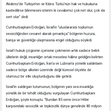
Akdeniz’de Türkiye’nin ve Kıbrıs Türkü’nün hak ve hukukuna
kastedilirse bilinmesini isterim ki cevabımız çok net olur, çok da
sert olur” dedi.
Cumhurbaşkanı Erdoğan, İsrail’in “uluslararası toplumun
sessizliğinden cesaret alarak şımarıkça” bölgenin huzura,
barışa ve güvenliğe ulaşmasına engel olduğunu söyledi.
İsrail’i hukuk çizgisinin içerisine çekmenin artık sadece belirli
ülkelerin değil, insanlığın ortak meselesi hâline geldiğini belirten
Cumhurbaşkanı Erdoğan, İran’a ve Lübnan’a yönelik saldırıların
sadece bölge ülkeleri üzerinde değil küresel ölçekte de
olumsuz bir etki oluşturduğunu dile getirdi.
İsrail’in saldırgan tutumunun, bölgenin yanı sıra insanlığa
yönelik de bir tehdit olduğunu vurgulayan Cumhurbaşkanı
Erdoğan, şöyle konuştu: “Bundan 85 sene önce Hitler
karşısındaki sessizlik ve tepkisizlik dünya genelinde 80 milyon