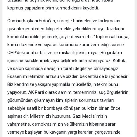
kopmuş çapsızlara prim vermediklerini kaydetti.
Cumhurbaşkanı Erdoğan, süreçte hadiseleri ve tartışmaları
güvenli mesafeden takip etmekle yetindiklerini, aynı tavırlarını
koruduklarını dile getirerek, şöyle devam etti: “Toplumsal barışa,
kamu düzenine ve siyaset kurumuna zarar vermediği sürece
CHP’deki anafor bizi zerre miskal ilgilendirmiyor. Bu girdabın
içerisine sürüklenmek veya çekilmek asla istemiyoruz. Koltuk
ve salon kapmaca savaşının tarafı değiliz ve olmayacağız.
Esasen milletimizin arzusu ve bizden beklentisi de bu yöndedir.
Biz kendimize yakışanı yapmakla mükellefiz, nitekim bunu
yapıyoruz. AK Parti olarak samimi temennimiz, suç örgütlerinin
güdümünden çıkamayan kimi tiplerin sorumsuz tavırları
sebebiyle saatli bir bombaya dönüşen bu krizin bir an önce
aşılmasıdır. Milletimizin huzuruna, Gazi Meclis’imizin
vahametine, demokrasimizin ve ülkemizin itibarına zarar
vermeye başlayan bu kavganın yargı kararları çerçevesinde