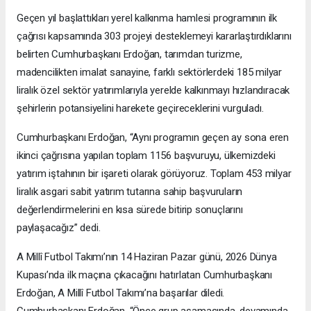
Geçen yıl başlattıkları yerel kalkınma hamlesi programının ilk
çağrısı kapsamında 303 projeyi desteklemeyi kararlaştırdıklarını
belirten Cumhurbaşkanı Erdoğan, tarımdan turizme,
madencilikten imalat sanayine, farklı sektörlerdeki 185 milyar
liralık özel sektör yatırımlarıyla yerelde kalkınmayı hızlandıracak
şehirlerin potansiyelini harekete geçireceklerini vurguladı.
Cumhurbaşkanı Erdoğan, “Aynı programın geçen ay sona eren
ikinci çağrısına yapılan toplam 1156 başvuruyu, ülkemizdeki
yatırım iştahının bir işareti olarak görüyoruz. Toplam 453 milyar
liralık asgari sabit yatırım tutarına sahip başvuruların
değerlendirmelerini en kısa sürede bitirip sonuçlarını
paylaşacağız” dedi.
A Millî Futbol Takımı’nın 14 Haziran Pazar günü, 2026 Dünya
Kupası’nda ilk maçına çıkacağını hatırlatan Cumhurbaşkanı
Erdoğan, A Millî Futbol Takımı’na başarılar diledi.
Cumhurbaşkanı Erdoğan, “Önce grup aşamasında, devamında,