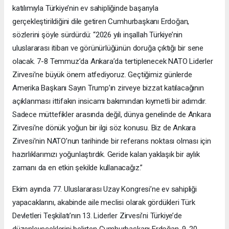
katılımıyla Türkiye’nin ev sahipliğinde başarıyla
gerçekleştirildiğini dile getiren Cumhurbaşkanı Erdoğan,
sözlerini şöyle sürdürdü: “2026 yılı inşallah Türkiye’nin
uluslararası itibarı ve görünürlüğünün doruğa çıktığı bir sene
olacak. 7-8 Temmuz’da Ankara’da tertiplenecek NATO Liderler
Zirvesi’ne büyük önem atfediyoruz. Geçtiğimiz günlerde
Amerika Başkanı Sayın Trump’ın zirveye bizzat katılacağının
açıklanması ittifakın insicamı bakımından kıymetli bir adımdır.
Sadece müttefikler arasında değil, dünya genelinde de Ankara
Zirvesi’ne dönük yoğun bir ilgi söz konusu. Biz de Ankara
Zirvesi’nin NATO’nun tarihinde bir referans noktası olması için
hazırlıklarımızı yoğunlaştırdık. Geride kalan yaklaşık bir aylık
zamanı da en etkin şekilde kullanacağız.”
Ekim ayında 77. Uluslararası Uzay Kongresi’ne ev sahipliği
yapacaklarını, akabinde aile meclisi olarak gördükleri Türk
Devletleri Teşkilatı’nın 13. Liderler Zirvesi’ni Türkiye’de
düzenleyeceklerini belirten Cumhurbaşkanı Erdoğan, 9-20