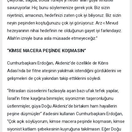
savuruyorlar. Hiç bunu söylemenize gerek yok. Biz sizin
niyetinizi, amacınızı, hedefinizi zaten çok iyi biliyoruz. Biz sizin
neyin peşinden koştuğunuzu çok iyi görüyoruz. Arz-ı Mevud
hezeyanının nihai hedefinin ne olduğunun gayet iyi farkındayız.
Allah’ın izniyle buna asla müsaade etmeyeceğiz.”
“KİMSE MACERA PEŞİNDE KOŞMASIN”
Cumhurbaşkanı Erdoğan, Akdeniz’de özellikle de Kıbrıs
Adası’nda bir fitne ateşinin yakılmak istendiğini gördüklerini ve
gelişmeleri de çok yakından takip ettiklerini söyledi.
“İhtirasları cüsselerini fazlasıyla aşan bazı ufak tefek yapılar,
İsrail’in fitne kayığına binmişler, siyonizmin taşeronluğunu
üstlenmişler, güya Doğu Akdeniz’de birtakım ham hayallerin
peşine düşmüşler” ifadesini kullanan Cumhurbaşkanı Erdoğan,
“Çok açık söylüyorum, kimse macera peşinde koşmasın, kimse
siyonist katliam şebekesinin kuyruğuna takılmasın. Eğer Doğu