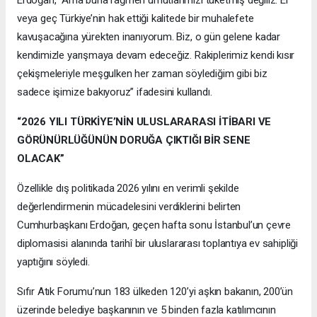
veya geç Türkiye’nin hak ettiği kalitede bir muhalefete
kavuşacağına yürekten inanıyorum. Biz, o gün gelene kadar
kendimizle yarışmaya devam edeceğiz. Rakiplerimiz kendi kısır
çekişmeleriyle meşgulken her zaman söylediğim gibi biz
sadece işimize bakıyoruz” ifadesini kullandı.
“2026 YILI TÜRKİYE’NİN ULUSLARARASI İTİBARI VE
GÖRÜNÜRLÜĞÜNÜN DORUĞA ÇIKTIĞI BİR SENE
OLACAK”
Özellikle dış politikada 2026 yılını en verimli şekilde
değerlendirmenin mücadelesini verdiklerini belirten
Cumhurbaşkanı Erdoğan, geçen hafta sonu İstanbul’un çevre
diplomasisi alanında tarihî bir uluslararası toplantıya ev sahipliği
yaptığını söyledi.
Sıfır Atık Forumu’nun 183 ülkeden 120’yi aşkın bakanın, 200’ün
üzerinde belediye başkanının ve 5 binden fazla katılımcının