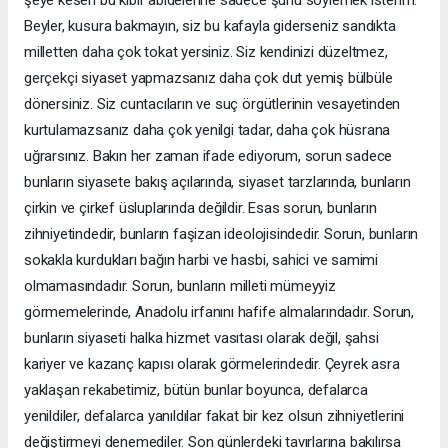
Beyler, kusura bakmayın, siz bu kafayla giderseniz sandıkta
milletten daha çok tokat yersiniz. Siz kendinizi düzeltmez,
gerçekçi siyaset yapmazsanız daha çok dut yemiş bülbüle
dönersiniz. Siz cuntacıların ve suç örgütlerinin vesayetinden
kurtulamazsanız daha çok yenilgi tadar, daha çok hüsrana
uğrarsınız. Bakın her zaman ifade ediyorum, sorun sadece
bunların siyasete bakış açılarında, siyaset tarzlarında, bunların
çirkin ve çirkef üsluplarında değildir. Esas sorun, bunların
zihniyetindedir, bunların faşizan ideolojisindedir. Sorun, bunların
sokakla kurdukları bağın harbi ve hasbi, sahici ve samimi
olmamasındadır. Sorun, bunların milleti mümeyyiz
görmemelerinde, Anadolu irfanını hafife almalarındadır. Sorun,
bunların siyaseti halka hizmet vasıtası olarak değil, şahsi
kariyer ve kazanç kapısı olarak görmelerindedir. Çeyrek asra
yaklaşan rekabetimiz, bütün bunlar boyunca, defalarca
yenildiler, defalarca yanıldılar fakat bir kez olsun zihniyetlerini
değiştirmeyi denemediler. Son günlerdeki tavırlarına bakılırsa