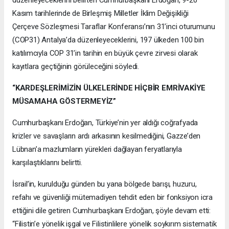
Kasım tarihlerinde de Birleşmiş Milletler İklim Değişikliği
Çerçeve Sözleşmesi Taraflar Konferansı’nın 31’inci oturumunu
(COP31) Antalya’da düzenleyeceklerini, 197 ülkeden 100 bin
katılımcıyla COP 31’in tarihin en büyük çevre zirvesi olarak
kayıtlara geçtiğinin görüleceğini söyledi.
“KARDEŞLERİMİZİN ÜLKELERİNDE HİÇBİR EMRİVAKİYE
MÜSAMAHA GÖSTERMEYİZ”
Cumhurbaşkanı Erdoğan, Türkiye’nin yer aldığı coğrafyada
krizler ve savaşların ardı arkasının kesilmediğini, Gazze’den
Lübnan’a mazlumların yürekleri dağlayan feryatlarıyla
karşılaştıklarını belirtti.
İsrail’in, kurulduğu günden bu yana bölgede barışı, huzuru,
refahı ve güvenliği mütemadiyen tehdit eden bir fonksiyon icra
ettiğini dile getiren Cumhurbaşkanı Erdoğan, şöyle devam etti:
“Filistin’e yönelik işgal ve Filistinlilere yönelik soykırım sistematik