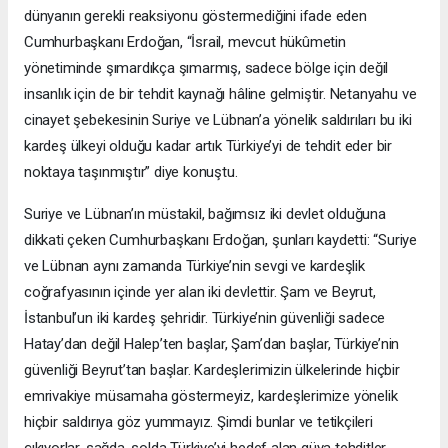
dünyanın gerekli reaksiyonu göstermediğini ifade eden
Cumhurbaşkanı Erdoğan, “İsrail, mevcut hükûmetin
yönetiminde şımardıkça şımarmış, sadece bölge için değil
insanlık için de bir tehdit kaynağı hâline gelmiştir. Netanyahu ve
cinayet şebekesinin Suriye ve Lübnan’a yönelik saldırıları bu iki
kardeş ülkeyi olduğu kadar artık Türkiye’yi de tehdit eder bir
noktaya taşınmıştır” diye konuştu.
Suriye ve Lübnan’ın müstakil, bağımsız iki devlet olduğuna
dikkati çeken Cumhurbaşkanı Erdoğan, şunları kaydetti: “Suriye
ve Lübnan aynı zamanda Türkiye’nin sevgi ve kardeşlik
coğrafyasının içinde yer alan iki devlettir. Şam ve Beyrut,
İstanbul’un iki kardeş şehridir. Türkiye’nin güvenliği sadece
Hatay’dan değil Halep’ten başlar, Şam’dan başlar, Türkiye’nin
güvenliği Beyrut’tan başlar. Kardeşlerimizin ülkelerinde hiçbir
emrivakiye müsamaha göstermeyiz, kardeşlerimize yönelik
hiçbir saldırıya göz yummayız. Şimdi bunlar ve tetikçileri
çıkıyorlar, sağda, solda Türkiye’yi hedef alan güya tehditler