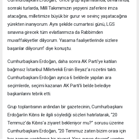
sonraki turlarda, Millî Takımımızın yepyeni zaferlere imza
atacağına, milletimize büyük bir gurur ve sevinç yaşatacağına
yürekten inanıyorum. Aynı şekilde cumartesi günü, LGS
sınavına girecek tüm evlatlarımıza da Rabbimden
muvaffakiyetler diliyorum. Yasama faaliyetlerinde sizlere
başarılar diliyorum” diye konuştu.
Cumhurbaşkanı Erdoğan, daha sonra AK Parti’ye katılan
bağımsız İstanbul Milletvekili Ersin Beyaz’a rozetini taktı.
Cumhurbaşkanı Erdoğan ayrıca 6 beldede yapılan ara
seçimlerde, seçimi kazanan AK Parti’li belde belediye
başkanlarını tebrik etti.
Grup toplantısının ardından bir gazetecinin, Cumhurbaşkanı
Erdoğan’ın Kıbrıs ile ilgili söylediği sözleri hatırlatarak, “20
Temmuz’da Kıbrıs’a ziyaret bekleniyor mu?” sorusu üzerine
Cumhurbaşkanı Erdoğan, “20 Temmuz zaten bizim orası için
her zaman yaptığımız bir ziyaret. Yine aynen devam” yanıtını