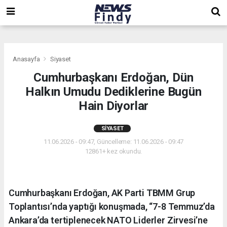
,
,
,
Anasayfa
Siyaset
Cumhurbaşkanı Erdoğan, Dün
Halkın Umudu Dediklerine Bugün
Hain Diyorlar
SIYASET
11.06.2026 - 09:47, Güncelleme: 11.06.2026 - 09:47
12861+ kez okundu.
Cumhurbaşkanı Erdoğan, AK Parti TBMM Grup
Toplantısı’nda yaptığı konuşmada, “7-8 Temmuz’da
Ankara’da tertiplenecek NATO Liderler Zirvesi’ne