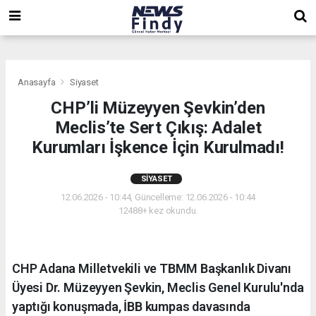
,
,
,
Anasayfa
Siyaset
CHP’li Müzeyyen Şevkin’den
Meclis’te Sert Çıkış: Adalet
Kurumları İşkence İçin Kurulmadı!
SIYASET
12.06.2026 - 10:44, Güncelleme: 12.06.2026 - 10:44
12488+ kez okundu.
CHP Adana Milletvekili ve TBMM Başkanlık Divanı
Üyesi Dr. Müzeyyen Şevkin, Meclis Genel Kurulu'nda
yaptığı konuşmada, İBB kumpas davasında