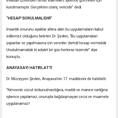
evlatları üzerinden tehdit edilmeleri, işkence görmeleri için
kurulmamıştır. Gerçekten utanç vericidir” dedi.
“HESAP’SORULMALIDIR”
İnsanlık onurunu ayaklar altına alan bu uygulamaların kabul
edilemez olduğunu belirten Dr. Şevkin, “Bu uygulamaları
yapanlar ve yapılmasına izin verenler derhâl hesap vermelidir.
Unutulmamalıdır ki adalet bir gün herkese lazımdır” diye
konuştu.
ANAYASAYI HATIRLATTI
Dr. Müzeyyen Şevkin, Anayasa’nın 17. maddesini de hatırlattı:
“Kimsenin vücut dokunulmazlığına, maddi ve manevi varlığına
işkence yapılamaz, onuruyla bağdaşmayan ceza ve muamele
uygulanamaz!