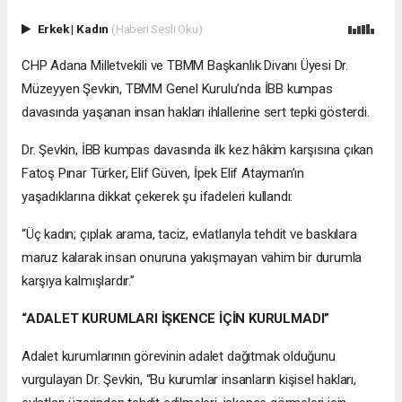
Erkek
|
Kadın
(Haberi Sesli Oku)
CHP Adana Milletvekili ve TBMM Başkanlık Divanı Üyesi Dr.
Müzeyyen Şevkin, TBMM Genel Kurulu’nda İBB kumpas
davasında yaşanan insan hakları ihlallerine sert tepki gösterdi.
Dr. Şevkin, İBB kumpas davasında ilk kez hâkim karşısına çıkan
Fatoş Pınar Türker, Elif Güven, İpek Elif Atayman’ın
yaşadıklarına dikkat çekerek şu ifadeleri kullandı:
“Üç kadın; çıplak arama, taciz, evlatlarıyla tehdit ve baskılara
maruz kalarak insan onuruna yakışmayan vahim bir durumla
karşıya kalmışlardır.”
“ADALET KURUMLARI İŞKENCE İÇİN KURULMADI”
Adalet kurumlarının görevinin adalet dağıtmak olduğunu
vurgulayan Dr. Şevkin, “Bu kurumlar insanların kişisel hakları,