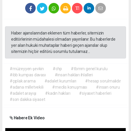
Haber ajanslarından eklenen tüm haberler, sitemizin
editörlerinin müdahalesi olmadan yayınlanır. Bu haberlerde
yer alan hukuki muhataplar haberi geçen ajanslar olup
sitemizin hiç bir editörü sorumlu tutulamaz...
#müzeyyen şevkin
#chp
#tbmm genel kurulu
#ibb kumpas davası
#insan hakları ihlalleri
#çıplak arama
#adalet kurumları
#hesap sorulmalıdır
#adana milletvekili
#meclis konuşması
#insan onuru
#adalet arayışı
#kadın hakları
#siyaset haberleri
#son dakika siyaset
Habere Ek Video