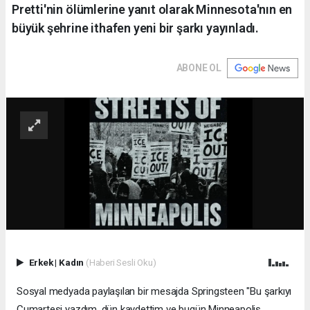
Pretti'nin ölümlerine yanıt olarak Minnesota'nın en
büyük şehrine ithafen yeni bir şarkı yayınladı.
ABONE OL
Erkek
|
Kadın
(Haberi Sesli Oku)
Sosyal medyada paylaşılan bir mesajda Springsteen "Bu şarkıyı
Cumartesi yazdım, dün kaydettim ve bugün Minneapolis