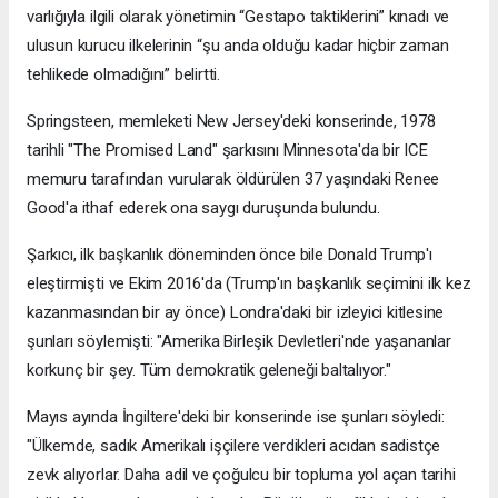
varlığıyla ilgili olarak yönetimin “Gestapo taktiklerini” kınadı ve
ulusun kurucu ilkelerinin “şu anda olduğu kadar hiçbir zaman
tehlikede olmadığını” belirtti.
Springsteen, memleketi New Jersey'deki konserinde, 1978
tarihli "The Promised Land" şarkısını Minnesota'da bir ICE
memuru tarafından vurularak öldürülen 37 yaşındaki Renee
Good'a ithaf ederek ona saygı duruşunda bulundu.
Şarkıcı, ilk başkanlık döneminden önce bile Donald Trump'ı
eleştirmişti ve Ekim 2016'da (Trump'ın başkanlık seçimini ilk kez
kazanmasından bir ay önce) Londra'daki bir izleyici kitlesine
şunları söylemişti: "Amerika Birleşik Devletleri'nde yaşananlar
korkunç bir şey. Tüm demokratik geleneği baltalıyor."
Mayıs ayında İngiltere'deki bir konserinde ise şunları söyledi:
"Ülkemde, sadık Amerikalı işçilere verdikleri acıdan sadistçe
zevk alıyorlar. Daha adil ve çoğulcu bir topluma yol açan tarihi