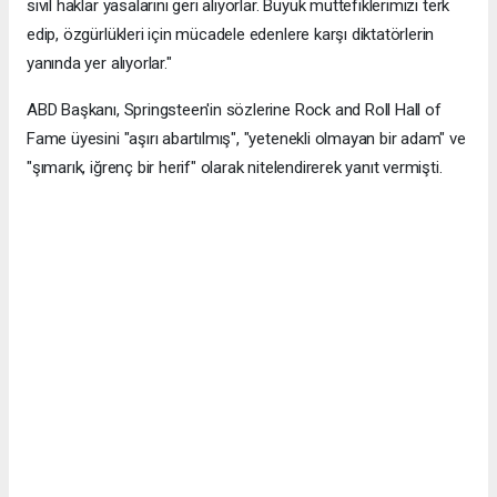
sivil haklar yasalarını geri alıyorlar. Büyük müttefiklerimizi terk
edip, özgürlükleri için mücadele edenlere karşı diktatörlerin
yanında yer alıyorlar."
ABD Başkanı, Springsteen'in sözlerine Rock and Roll Hall of
Fame üyesini "aşırı abartılmış", "yetenekli olmayan bir adam" ve
"şımarık, iğrenç bir herif" olarak nitelendirerek yanıt vermişti.