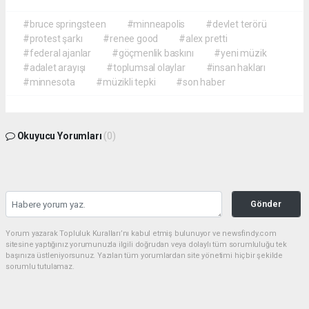
#bruce springsteen
#minneapolis
#devlet terörü
#protest şarkı
#renee good
#alex pretti
#federal ajanlar
#göçmenlik baskını
#yeni müzik
#adalet arayışı
#toplumsal olaylar
#insan hakları
#minnesota
#müzikli tepki
#son haber
Okuyucu Yorumları
(0)
Gönder
Yorum yazarak Topluluk Kuralları’nı kabul etmiş bulunuyor ve newsfindy.com
sitesine yaptığınız yorumunuzla ilgili doğrudan veya dolaylı tüm sorumluluğu tek
başınıza üstleniyorsunuz. Yazılan tüm yorumlardan site yönetimi hiçbir şekilde
sorumlu tutulamaz.