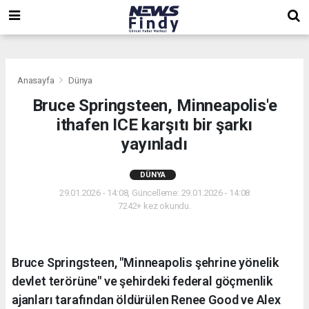
,
,
,
Anasayfa
Dünya
Bruce Springsteen, Minneapolis'e
ithafen ICE karşıtı bir şarkı
yayınladı
DÜNYA
29.01.2026 - 14:08, Güncelleme: 29.01.2026 - 14:08
7242+ kez okundu.
Bruce Springsteen, "Minneapolis şehrine yönelik
devlet terörüne" ve şehirdeki federal göçmenlik
ajanları tarafından öldürülen Renee Good ve Alex