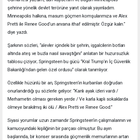
şehrine yönelik devlet terörüne yanıt olarak yayınladım.
Minneapolis halkına, masum göçmen komşularımıza ve Alex
Pretti ile Renee Good'un anısına ithaf edilmiştir. Özgür kalın."
diye yazdı.
Şarkının sözleri, “alevler içindeki bir şehrin, işgalcilerin botları
altında ateş ve buzla nasıl savaştığını” anlatan bir huzursuzluk
tablosu çiziyor; Springsteen bu gücü “Kral Trump’ın İç Güvenlik
Bakanlığı’ndan gelen özel ordusu” olarak tanımlıyor.
Özellikle hüzünlü bir an, Springsteen'in kurbanları doğrudan
onurlandırdığı şu sözlerle geliyor: “Kanlı ayak izleri vardı /
Merhametin olması gereken yerde / Ve karla kaplı sokaklarda
ölmeye bırakılmış iki ölü / Alex Pretti ve Renee Good.”
Siyasi yorumlar uzun zamandır Springsteen’in çalışmalarının ve
kamuoyundaki kişiliğinin bir parçası olmuştur. Bu ayın
başlarında, bir konser sırasında göçmenlik memurlarının artan