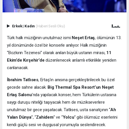
Erkek
|
Kadın
(Haberi Sesli Oku)
Türk halk müziğinin unutulmaz ismi
Neşet Ertaş
, ölümünün 13.
yıl dönümünde özel bir konserle anılıyor. Halk müziğinin
“Bozkırın Tezenesi” olarak anılan büyük ustanın mirası,
11
Ekim’de Kırşehir’de
düzenlenecek anlamlı etkinlikle yeniden
canlanacak.
İbrahim Tatlıses
, Ertaş’ın anısına gerçekleştirilecek bu özel
gecede sahne alacak.
Big Thermal Spa Resort’un Neşet
Ertaş Salonu
’nda yapılacak konser, hem Türkülerin ustasına
saygı duruşu niteliği taşıyacak hem de müzikseverlere
unutulmaz bir gece yaşatacak. Tatlıses, usta sanatçının “
Ah
Yalan Dünya
”, “
Zahidem
” ve “
Yolcu
” gibi ölümsüz eserlerini
kendi güçlü sesi ve duygusal yorumuyla seslendirecek.