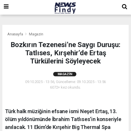
,
,
,
Anasayfa
Magazin
Bozkırın Tezenesi’ne Saygı Duruşu:
Tatlıses, Kırşehir’de Ertaş
Türkülerini Söyleyecek
MAGAZIN
09.10.2025 - 13:56, Güncelleme: 09.10.2025 - 13:56
6072+ kez okundu.
Türk halk müziğinin efsane ismi Neşet Ertaş, 13.
ölüm yıldönümünde İbrahim Tatlıses’in konseriyle
anılacak. 11 Ekim’de Kırşehir Big Thermal Spa