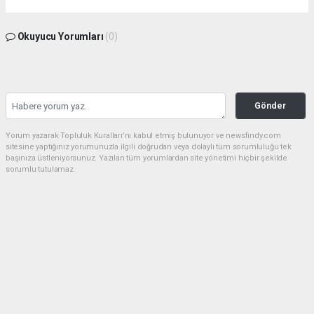
Okuyucu Yorumları
(0)
Gönder
Yorum yazarak Topluluk Kuralları’nı kabul etmiş bulunuyor ve newsfindy.com
sitesine yaptığınız yorumunuzla ilgili doğrudan veya dolaylı tüm sorumluluğu tek
başınıza üstleniyorsunuz. Yazılan tüm yorumlardan site yönetimi hiçbir şekilde
sorumlu tutulamaz.