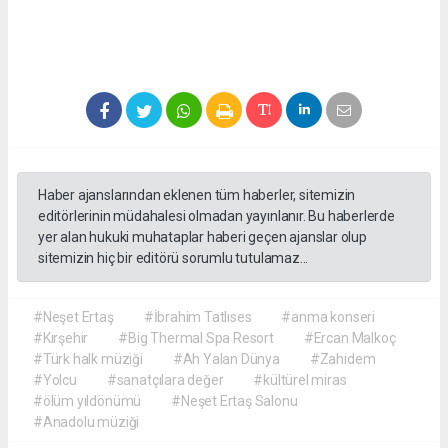
Haber ajanslarından eklenen tüm haberler, sitemizin
editörlerinin müdahalesi olmadan yayınlanır. Bu haberlerde
yer alan hukuki muhataplar haberi geçen ajanslar olup
sitemizin hiç bir editörü sorumlu tutulamaz...
#Neşet Ertaş
#İbrahim Tatlıses
#anma konseri
#Kırşehir
#Big Thermal Spa Resort
#Ercan Malkoç
#Türk halk müziği
#Ah Yalan Dünya
#Zahidem
#Yolcu
#sanatçılara değer
#kültürel miras
#ölüm yıldönümü
#Neşet Ertaş Salonu
#Anadolu müziği