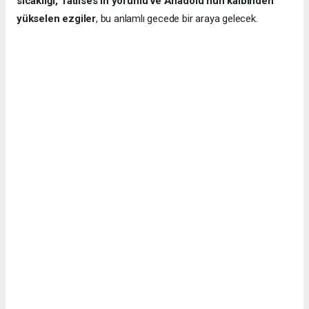
sıcaklığı, Tatlıses’in yorumu ve Anadolu’nun kalbinden
yükselen ezgiler
, bu anlamlı gecede bir araya gelecek.