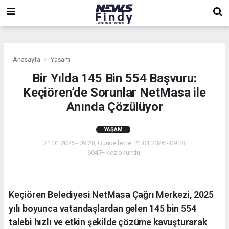
,
,
,
Anasayfa
Yaşam
Bir Yılda 145 Bin 554 Başvuru:
Keçiören’de Sorunlar NetMasa ile
Anında Çözülüyor
YAŞAM
21.01.2026 - 09:28, Güncelleme: 21.01.2026 - 09:28
6047+ kez okundu.
Keçiören Belediyesi NetMasa Çağrı Merkezi, 2025
yılı boyunca vatandaşlardan gelen 145 bin 554
talebi hızlı ve etkin şekilde çözüme kavuşturarak