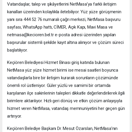
Vatandaşlar, talep ve şikâyetlerini NetMasa’ya farklı iletişim
kanalları üzerinden kolaylıkla iletebiliyor. Yüz yüze görüşmenin
yanı sıra 444 52 76 numaralı çağrı merkezi, NetMasa başvuru
sayfası, WhatsApp hattı, CİMER, Açık Kapı, Mavi Masa ve
netmasa@kecioren.bel.tr e-posta adresi üzerinden yapılan
başvurular sistemli şekilde kayıt altına alınıyor ve çözüm süreci
başlatılıyor.
Keçiören Belediyesi Hizmet Binası giriş katında bulunan
NetMasa yüz yüze hizmet birimi ise mesai saatleri boyunca
vatandaşlarla bire bir iletişim kurarak sorunların çözümünde
önemli rol üstleniyor. Güler yüzlü ve samimi bir ortamda
karşılanan ilçe sakinlerinin talepleri dikkatle değerlendirilerek ilgili
birimlere aktarılıyor. Hızlı geri dönüş ve etkin çözüm anlayışıyla
hizmet veren NetMasa, vatandaş memnuniyetini her geçen gün
artırıyor.
Keçiören Belediye Başkanı Dr. Mesut Özarslan, NetMasa’nın