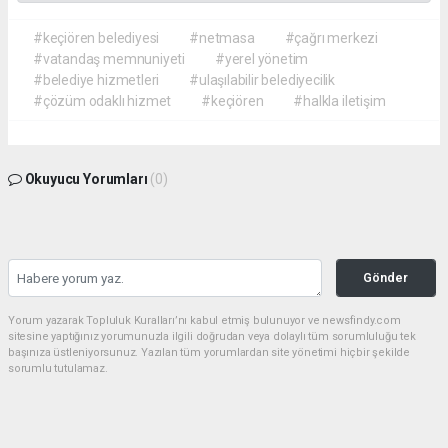
#keçiören belediyesi
#netmasa
#çağrı merkezi
#vatandaş memnuniyeti
#yerel yönetim
#belediye hizmetleri
#ulaşılabilir belediyecilik
#çözüm odaklı hizmet
#keçiören
#halkla iletişim
Okuyucu Yorumları
(0)
Gönder
Yorum yazarak Topluluk Kuralları’nı kabul etmiş bulunuyor ve newsfindy.com
sitesine yaptığınız yorumunuzla ilgili doğrudan veya dolaylı tüm sorumluluğu tek
başınıza üstleniyorsunuz. Yazılan tüm yorumlardan site yönetimi hiçbir şekilde
sorumlu tutulamaz.