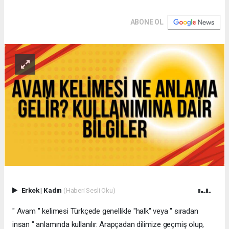
ABONE OL
Erkek
|
Kadın
(Haberi Sesli Oku)
" Avam " kelimesi Türkçede genellikle "halk" veya " sıradan
insan " anlamında kullanılır. Arapçadan dilimize geçmiş olup,