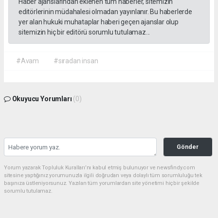
Haber ajanslarından eklenen tüm haberler, sitemizin
editörlerinin müdahalesi olmadan yayınlanır. Bu haberlerde
yer alan hukuki muhataplar haberi geçen ajanslar olup
sitemizin hiç bir editörü sorumlu tutulamaz...
#Avam
#sıradan insan
Okuyucu Yorumları
(0)
Gönder
Yorum yazarak Topluluk Kuralları’nı kabul etmiş bulunuyor ve newsfindy.com
sitesine yaptığınız yorumunuzla ilgili doğrudan veya dolaylı tüm sorumluluğu tek
başınıza üstleniyorsunuz. Yazılan tüm yorumlardan site yönetimi hiçbir şekilde
sorumlu tutulamaz.