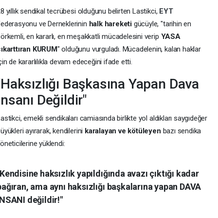
8 yıllık sendikal tecrübesi olduğunu belirten Lastikci,
EYT
ederasyonu ve Derneklerinin
halk hareketi
gücüyle, "tarihin en
örkemli, en kararlı, en meşakkatli mücadelesini verip
YASA
çıkarttıran KURUM
" olduğunu vurguladı. Mücadelenin, kalan haklar
çin de kararlılıkla devam edeceğini ifade etti.
"Haksızlığı Başkasına Yapan Dava
İnsanı Değildir"
astikci, emekli sendikaları camiasında birlikte yol aldıkları saygıdeğer
üyükleri ayırarak, kendilerini
karalayan ve kötüleyen
bazı sendika
öneticilerine yüklendi:
"Kendisine haksızlık yapıldığında avazı çıktığı kadar
bağıran, ama aynı haksızlığı başkalarına yapan
DAVA
İNSANI değildir!
"