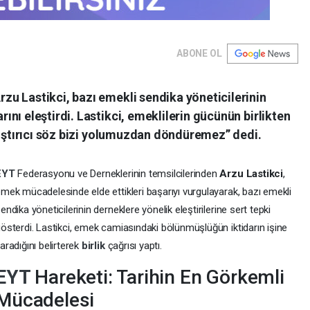
ABONE OL
u Lastikci, bazı emekli sendika yöneticilerinin
nı eleştirdi. Lastikci, emeklilerin gücünün birlikten
rıştırıcı söz bizi yolumuzdan döndüremez” dedi.
EYT
Federasyonu ve Derneklerinin temsilcilerinden
Arzu Lastikci
,
mek mücadelesinde elde ettikleri başarıyı vurgulayarak, bazı emekli
endika yöneticilerinin derneklere yönelik eleştirilerine sert tepki
österdi. Lastikci, emek camiasındaki bölünmüşlüğün iktidarın işine
aradığını belirterek
birlik
çağrısı yaptı.
EYT
Hareketi: Tarihin En Görkemli
Mücadelesi