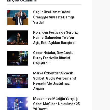
En Çok Okunanlar
Özgür Özel İsmet İnönü
Örneğiyle Siyasete Damga
Vurdu!
Poizi'den Festivalde Sürpriz
Hamle! Sahneden Telefon
Açtı, Eski Aşıkları Barıştırdı
Cesur Notalar, Dev Coşku:
Buray Festivalin Ritmini
Değiştirdi!
Merve Özbey'den Sıcacık
Sohbet, Güçlü Performans!
Nevşehir'de Unutulmaz
Akşam
Modanın ve Müziğin Yarıştığı
Gece: MAG’dan Unutulmaz 25.
Yıl Daveti!