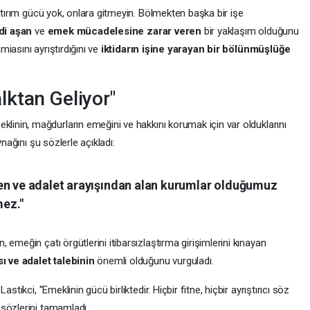
aptırım gücü yok, onlara gitmeyin. Bölmekten başka bir işe
di aşan
ve
emek mücadelesine zarar veren
bir yaklaşım olduğunu
amiasını ayrıştırdığını ve
iktidarın işine yarayan bir bölünmüşlüğe
ktan Geliyor"
klinin, mağdurların emeğini ve hakkını korumak için var olduklarını
ynağını şu sözlerle açıkladı:
en ve adalet arayışından
alan kurumlar olduğumuz
ez."
emeğin çatı örgütlerini itibarsızlaştırma girişimlerini kınayan
ı ve adalet talebinin
önemli olduğunu vurguladı.
Lastikci, "Emeklinin gücü birliktedir. Hiçbir fitne, hiçbir ayrıştırıcı söz
sözlerini tamamladı.