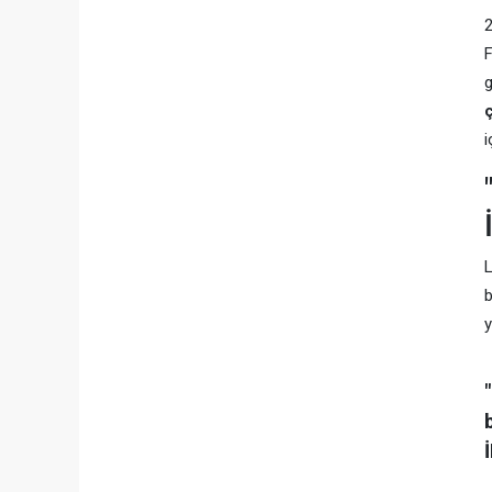
2
F
g
i
L
b
y