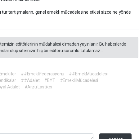
u tür tartışmaların, genel emekli mücadelesine etkisi sizce ne yönde
itemizin editörlerinin müdahalesi olmadan yayınlanır. Bu haberlerde
slar olup sitemizin hiç bir editörü sorumlu tutulamaz...
mekliler
##EmekliFederasyonu
##EmekMücadelesi
ndikalar
##Adalet
#EYT
#Emekli Mücadelesi
yal Adalet
#Arzu Lastikci