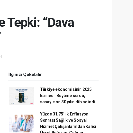
e Tepki: “Dava
”
du.
İlginizi Çekebilir
Türkiye ekonomisinin 2025
karnesi: Büyüme sürdü,
sanayi son 30 yılın dibine indi
Yüzde 31,75’lik Enflasyon
Sonrası Sağlık ve Sosyal
Hizmet Çalışanlarından Kalıcı
Ücret Reformu Çağrısı