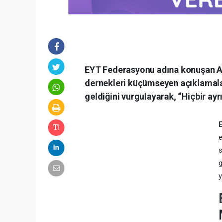
EYT Federasyonu adına konuşan Arz
dernekleri küçümseyen açıklamaları
geldiğini vurgulayarak, “Hiçbir ay
e
s
g
y