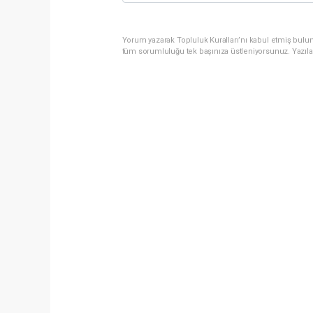
Yorum yazarak Topluluk Kuralları’nı kabul etmiş bulun
tüm sorumluluğu tek başınıza üstleniyorsunuz. Yazıla