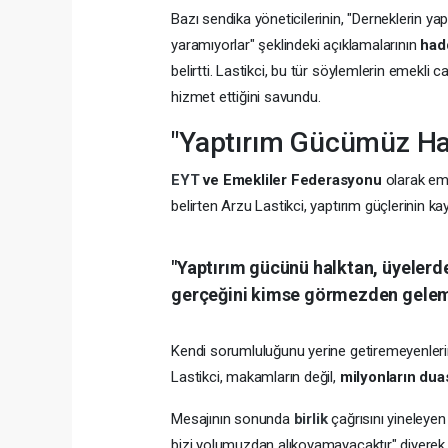
Bazı sendika yöneticilerinin, "Derneklerin y
yaramıyorlar" şeklindeki açıklamalarının
had
belirtti. Lastikci, bu tür söylemlerin emekli c
hizmet ettiğini savundu.
"Yaptırım Gücümüz Hal
EYT
ve Emekliler Federasyonu
olarak eme
belirten Arzu Lastikci, yaptırım güçlerinin ka
"Yaptırım gücünü
halktan, üyelerd
gerçeğini kimse görmezden gelem
Kendi sorumluluğunu yerine getiremeyenlerin, 
Lastikci, makamların değil,
milyonların duas
Mesajının sonunda
birlik
çağrısını yineleyen 
bizi yolumuzdan alıkoyamayacaktır" diyerek 