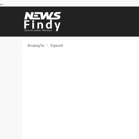
,
,
,
Anasayfa
Siyaset