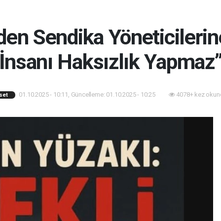
’den Sendika Yöneticilerin
İnsanı Haksızlık Yapmaz
01.10.2025 - 10:11, Güncelleme: 01.10.2025 - 10:25
4078+ kez okun
set