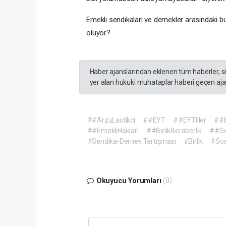
Emekli sendikaları ve dernekler arasındaki b
oluyor?
Haber ajanslarından eklenen tüm haberler, s
yer alan hukuki muhataplar haberi geçen ajan
##ArzuLastikci
##EYT
##EYTliler
##E
##EmekliHakları
##BirlikBeraberlik
##Se
#Sendika-Dernek Tartışması
#Birlik
#Sos
Okuyucu Yorumları
(0)