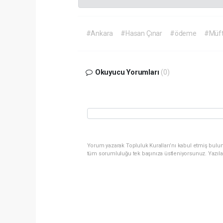
#Ankara
#Hasan Çınar
#ödeme
#Müf
Okuyucu Yorumları
(0)
Yorum yazarak Topluluk Kuralları’nı kabul etmiş bulun
tüm sorumluluğu tek başınıza üstleniyorsunuz. Yazıla