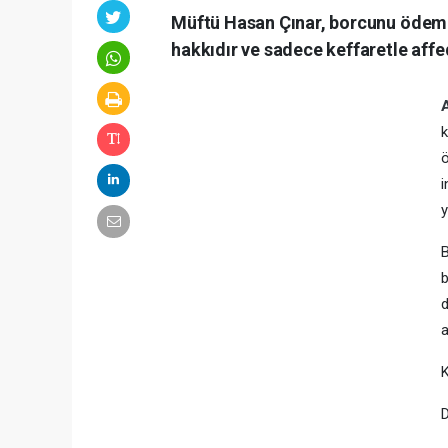
Müftü Hasan Çınar, borcunu ödemed
hakkıdır ve sadece keffaretle aff
ö
i
y
B
b
d
a
K
D