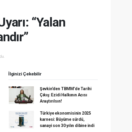
yarı: “Yalan
ndır”
du.
İlginizi Çekebilir
Şevkin’den TBMM’de Tarihi
Çıkış: Ezidi Halkının Acısı
Araştırılsın!
Türkiye ekonomisinin 2025
karnesi: Büyüme sürdü,
sanayi son 30 yılın dibine indi