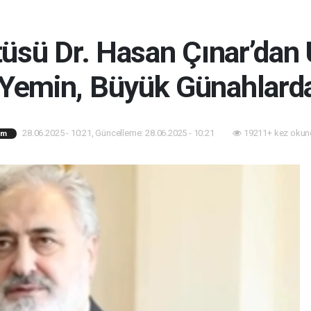
üsü Dr. Hasan Çınar’dan U
 Yemin, Büyük Günahlarda
28.06.2025 - 10:21, Güncelleme: 28.06.2025 - 10:21
19211+ kez okun
am