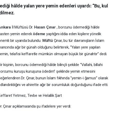
iği hâlde yalan yere yemin edenleri uyardı: “Bu, kul
edilmez.
Ankara
İl Müftüsü Dr.
Hasan Çınar
, borcunu ödemediği hâlde
kasten yemin ederek
ödeme
yaptığını iddia eden kişilere yönelik
nemli bir uyarıda bulundu.
Müftü
Çınar, bu tür davranışların İslam
nancında ağır bir günah olduğunu belirterek, “Yalan yere yapılan
emin, telafisi keffaretle mümkün olmayan büyük bir günahtır” dedi.
ir kişinin, borcunu ödemediği hâlde bilinçli şekilde “Vallahi, billahi
orcumu kuruşu kuruşuna ödedim” şeklinde yemin etmesini
eğerlendiren Dr. Çınar, bunun İslam fıkhında “yemin-i ğamus” olarak
dlandırıldığını ve ahirette ağır bir sorumluluk doğurduğunu ifade etti.
effaret Yetmez, Tevbe ve Helallik Şart
r. Çınar açıklamasında şu ifadelere yer verdi: