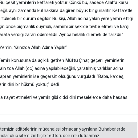
Bu çeşit yeminlerin keffareti yoktur. Çünkü bu, sadece Allah’a karşı
eğil, aynı zamanda kul hakkına da giren büyük bir günahtır. Keffaretle
rtülecek bir durum değildir. Bu kişi, Allah adına yalan yere yemin ettiği
çin önce pişmanlık duymalı, samimi bir şekilde tevbe etmeli ve karşı
arafa verdiği zararı ödemelidir. Ayrıca helallik dilemek de farzdır.”
Yemin, Yalnızca Allah Adına Yapılır”
emin konusuna da açıklık getiren
Müftü
Çınar, geçerli yeminlerin
alnızca Allah (cc) adına yapılabileceğini, yaratılmış varlıklar adına
apılan yeminlerin ise geçersiz olduğunu vurguladı. “Baba, kardeş,
rin dini bir hükmü yoktur,” dedi.
ına riayet etmeleri ve yemin gibi ciddi dini meselelerde daha hassas
itemizin editörlerinin müdahalesi olmadan yayınlanır. Bu haberlerde
slar olup sitemizin hiç bir editörü sorumlu tutulamaz...