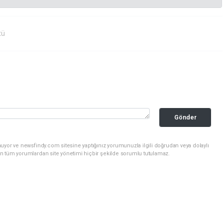
tü
Gönder
uyor ve newsfindy.com sitesine yaptığınız yorumunuzla ilgili doğrudan veya dolaylı
n tüm yorumlardan site yönetimi hiçbir şekilde sorumlu tutulamaz.