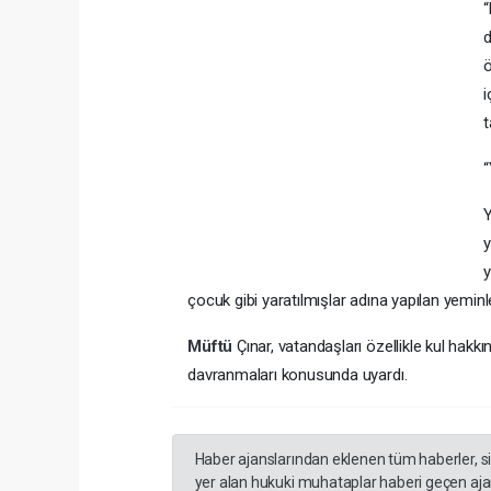
“
d
ö
i
t
“
Y
y
y
çocuk gibi yaratılmışlar adına yapılan yeminle
Müftü
Çınar, vatandaşları özellikle kul hakk
davranmaları konusunda uyardı.
Haber ajanslarından eklenen tüm haberler, s
yer alan hukuki muhataplar haberi geçen ajan