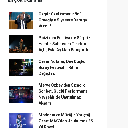
En Çok Okunanlar
Özgür Özel İsmet İnönü
Örneğiyle Siyasete Damga
Vurdu!
Poizi'den Festivalde Sürpriz
Hamle! Sahneden Telefon
Açtı, Eski Aşıkları Barıştırdı
Cesur Notalar, Dev Coşku:
Buray Festivalin Ritmini
Değiştirdi!
Merve Özbey'den Sıcacık
Sohbet, Güçlü Performans!
Nevşehir'de Unutulmaz
Akşam
Modanın ve Müziğin Yarıştığı
Gece: MAG’dan Unutulmaz 25.
Yıl Daveti!