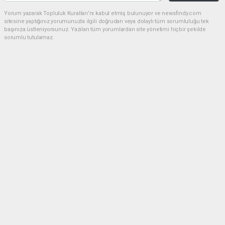
Yorum yazarak Topluluk Kuralları’nı kabul etmiş bulunuyor ve newsfindy.com
sitesine yaptığınız yorumunuzla ilgili doğrudan veya dolaylı tüm sorumluluğu tek
başınıza üstleniyorsunuz. Yazılan tüm yorumlardan site yönetimi hiçbir şekilde
sorumlu tutulamaz.