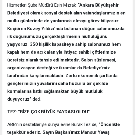
Hizmetleri Şube Müdürü Esin Mızrak,
“Ankara Büyükşehir
Belediyesi olarak sosyal destek alan vatandaşlarımızın en
mutlu günlerinde de yanlarında olmayı görev biliyoruz.
Keçiören Kuzey Yıldızı’nda bulunan düğün salonumuzda
ilk düğünümüzü gerçekleştirmenin mutluluğunu
yaşıyoruz. 350 kişilik kapasiteye sahip salonumuz hem
kapalı hem de açık alanıyla ihtiyaç sahibi çiftlerimize
ücretsiz olarak tahsis edilmektedir. Salon süslemesi,
organizasyon desteği ve ikramlar da Belediye’miz
tarafından karşılanmaktadır. Zorlu ekonomik şartlarda
gençlerimizin yuvalarını daha huzurlu bir şekilde
kurmalarına katkı sağlamaktan büyük mutluluk
duyuyoruz”
dedi.
TEZ: “BİZE ÇOK BÜYÜK FAYDASI OLDU”
ABB’nin destekleriyle dünya evine Burak Tez de,
“Öncelikle
teşekkür ederiz. Sayın Başkan’ımız Mansur Yavaş