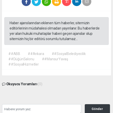
Haber ajanslarından eklenen tüm haberler, sitemizin
editörlerinin müdahalesi olmadan yayınlanır. Bu haberlerde
yer alan hukuki muhataplar haberi geçen ajanslar olup
sitemizin hiç bir editörü sorumlu tutulamaz...
##ABB
##Ankara
##SosyalBelediyecilik
##DüğünSalonu
##MansurYavaş
##SosyalHizmetler
Okuyucu Yorumları
(0)
Gönder