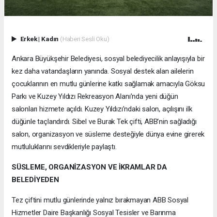
Erkek
|
Kadın
(Haberi Sesli Oku)
Ankara Büyükşehir Belediyesi, sosyal belediyecilik anlayışıyla bir
kez daha vatandaşların yanında. Sosyal destek alan ailelerin
çocuklarının en mutlu günlerine katkı sağlamak amacıyla Göksu
Parkı ve Kuzey Yıldızı Rekreasyon Alanı’nda yeni düğün
salonları hizmete açıldı. Kuzey Yıldızı’ndaki salon, açılışını ilk
düğünle taçlandırdı. Sibel ve Burak Tek çifti, ABB’nin sağladığı
salon, organizasyon ve süsleme desteğiyle dünya evine girerek
mutluluklarını sevdikleriyle paylaştı.
SÜSLEME, ORGANİZASYON VE İKRAMLAR DA
BELEDİYEDEN
Tez çiftini mutlu günlerinde yalnız bırakmayan ABB Sosyal
Hizmetler Daire Başkanlığı Sosyal Tesisler ve Barınma