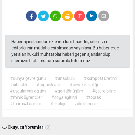
Haber ajanslarından eklenen tüm haberler, sitemizin
editörlerinin müdahalesi olmadan yayınlanır. Bu haberlerde
yer alan hukuki muhataplar haberi geçen ajanslar olup
sitemizin hiç bir editörü sorumlu tutulamaz...
#dünya çevre günü
#anaokulu
#kompost üretimi
#sıfır atık
#organik atık
#çevre etkinliği
#uygulamalı eğitim
#geri dönüşüm
#çevre bilinci
#minik öğrenciler
#doğa eğitimi
#toprak
#tarımsal üretim
#ekoloji
#okul öncesi
Okuyucu Yorumları
(0)