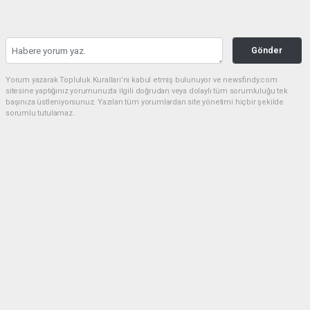
Gönder
Yorum yazarak Topluluk Kuralları’nı kabul etmiş bulunuyor ve newsfindy.com
sitesine yaptığınız yorumunuzla ilgili doğrudan veya dolaylı tüm sorumluluğu tek
başınıza üstleniyorsunuz. Yazılan tüm yorumlardan site yönetimi hiçbir şekilde
sorumlu tutulamaz.