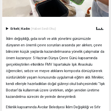
Erkek
|
Kadın
(Haberi Sesli Oku)
İklim değişikliği, gıda israfı ve atık yönetimi günümüzde
dünyanın en önemli çevre sorunları arasında yer alırken, çevre
bilincinin küçük yaşlarda kazandırılmasına yönelik çalışmalar da
önem kazanıyor. 5 Haziran Dünya Çevre Günü kapsamında
gerçekleştirilen etkinlikte FMV Ispartakule Işık Anaokulu
öğrencileri, sebze ve meyve atıklarını komposta dönüştürerek
sürdürülebilir yaşam konusunda uygulamalı eğitim aldı. Minikler,
kendi elleriyle hazırladıkları doğal gübreyi okul bahçesindeki "Işık
Bostan"da kullanmak üzere üretirken, atığın yeniden üretime
kazandırılma sürecini de yerinde deneyimledi.
Etkinlik kapsamında Avcılar Belediyesi İklim Değişikliği ve Sıfır