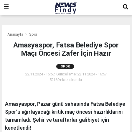
,
,
,
Anasayfa
Spor
Amasyaspor, Fatsa Belediye Spor
Maçı Öncesi Zafer İçin Hazır
SPOR
22.11.2024 - 16:57, Güncelleme: 22.11.2024 - 16:57
52169+ kez okundu.
Amasyaspor, Pazar günü sahasında Fatsa Belediye
Spor’u ağırlayacağı kritik maç öncesi hazırlıklarını
tamamladı. Şehir ve taraftarlar galibiyet için
kenetlendi!