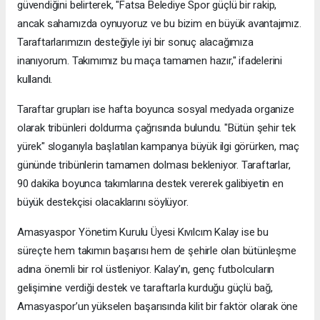
güvendiğini belirterek, "Fatsa Belediye Spor güçlü bir rakip,
ancak sahamızda oynuyoruz ve bu bizim en büyük avantajımız.
Taraftarlarımızın desteğiyle iyi bir sonuç alacağımıza
inanıyorum. Takımımız bu maça tamamen hazır," ifadelerini
kullandı.
Taraftar grupları ise hafta boyunca sosyal medyada organize
olarak tribünleri doldurma çağrısında bulundu. "Bütün şehir tek
yürek" sloganıyla başlatılan kampanya büyük ilgi görürken, maç
gününde tribünlerin tamamen dolması bekleniyor. Taraftarlar,
90 dakika boyunca takımlarına destek vererek galibiyetin en
büyük destekçisi olacaklarını söylüyor.
Amasyaspor Yönetim Kurulu Üyesi Kıvılcım Kalay ise bu
süreçte hem takımın başarısı hem de şehirle olan bütünleşme
adına önemli bir rol üstleniyor. Kalay’ın, genç futbolcuların
gelişimine verdiği destek ve taraftarla kurduğu güçlü bağ,
Amasyaspor’un yükselen başarısında kilit bir faktör olarak öne