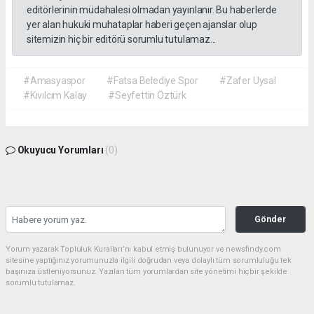
editörlerinin müdahalesi olmadan yayınlanır. Bu haberlerde
yer alan hukuki muhataplar haberi geçen ajanslar olup
sitemizin hiç bir editörü sorumlu tutulamaz...
#Amasyaspor
#Fatsa Belediye Spor
#Zafer Uysal
#Kıvılcım Kalay
#Seyfettin Öztürk
Okuyucu Yorumları
(0)
Gönder
Yorum yazarak Topluluk Kuralları’nı kabul etmiş bulunuyor ve newsfindy.com
sitesine yaptığınız yorumunuzla ilgili doğrudan veya dolaylı tüm sorumluluğu tek
başınıza üstleniyorsunuz. Yazılan tüm yorumlardan site yönetimi hiçbir şekilde
sorumlu tutulamaz.