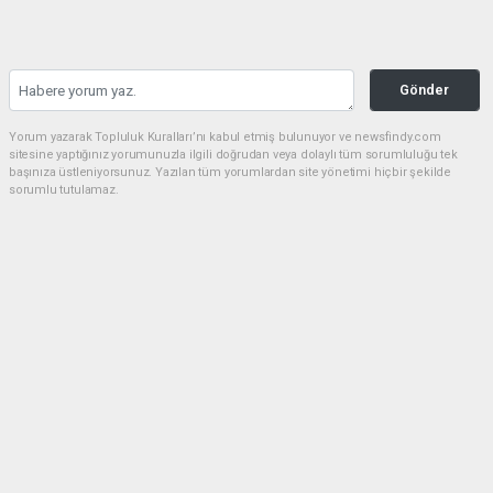
Gönder
Yorum yazarak Topluluk Kuralları’nı kabul etmiş bulunuyor ve newsfindy.com
sitesine yaptığınız yorumunuzla ilgili doğrudan veya dolaylı tüm sorumluluğu tek
başınıza üstleniyorsunuz. Yazılan tüm yorumlardan site yönetimi hiçbir şekilde
sorumlu tutulamaz.