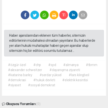
Haber ajanslarından eklenen tüm haberler, sitemizin
editörlerinin müdahalesi olmadan yayınlanır. Bu haberlerde
yer alan hukuki muhataplar haberi geçen ajanslar olup
sitemizin hiç bir editörü sorumlu tutulamaz...
#özgür özel
#chp
#spd
#almanya
#tbmm
#alexander schweitzer
#dayanışma ziyareti
#katarina barley
#serdar yüksel
#lars klingbeil
#demokrasi
#hukuk devleti
#elektrik kesintisi
#siyaset
#sosyal demokrat
Okuyucu Yorumları
(0)