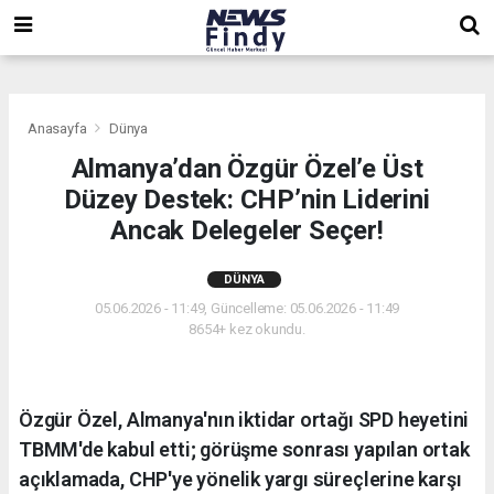
,
,
,
Anasayfa
Dünya
Almanya’dan Özgür Özel’e Üst
Düzey Destek: CHP’nin Liderini
Ancak Delegeler Seçer!
DÜNYA
05.06.2026 - 11:49, Güncelleme: 05.06.2026 - 11:49
8654+ kez okundu.
Özgür Özel, Almanya'nın iktidar ortağı SPD heyetini
TBMM'de kabul etti; görüşme sonrası yapılan ortak
açıklamada, CHP'ye yönelik yargı süreçlerine karşı