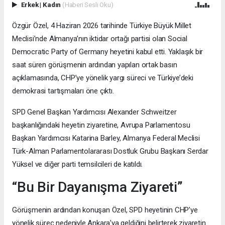
Erkek
|
Kadın
(Haberi Sesli Oku)
Özgür Özel, 4 Haziran 2026 tarihinde Türkiye Büyük Millet
Meclisi’nde Almanya’nın iktidar ortağı partisi olan Social
Democratic Party of Germany heyetini kabul etti. Yaklaşık bir
saat süren görüşmenin ardından yapılan ortak basın
açıklamasında, CHP’ye yönelik yargı süreci ve Türkiye’deki
demokrasi tartışmaları öne çıktı.
SPD Genel Başkan Yardımcısı Alexander Schweitzer
başkanlığındaki heyetin ziyaretine, Avrupa Parlamentosu
Başkan Yardımcısı Katarina Barley, Almanya Federal Meclisi
Türk-Alman Parlamentolararası Dostluk Grubu Başkanı Serdar
Yüksel ve diğer parti temsilcileri de katıldı.
“Bu Bir Dayanışma Ziyareti”
Görüşmenin ardından konuşan Özel, SPD heyetinin CHP’ye
yönelik süreç nedeniyle Ankara’ya geldiğini belirterek ziyaretin