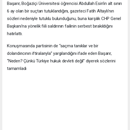
Başarır, Boğaziçi Üniversitesi öğrencisi Abdullah Esin’in alt sınırı
6 ay olan bir suçtan tutuklandığını, gazeteci Fatih Altaylı’nın
sözleri nedeniyle tutuklu bulunduğunu, buna karşılık CHP Genel
Başkanı’na yönelik fiili saldırının failinin serbest bırakıldığını
hatırlattı.
Konuşmasında partisinin de “saçma tanıklar ve bir
dolandırıcının iftiralarıyla” yargılandığını ifade eden Başarır,
“Neden? Çünkü Türkiye hukuk devleti değil” diyerek sözlerini
tamamladı