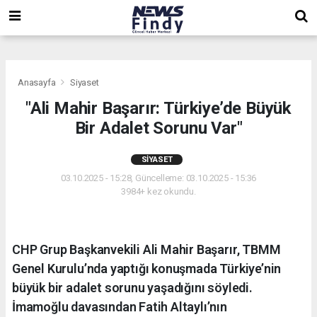
,
,
,
Anasayfa
Siyaset
"Ali Mahir Başarır: Türkiye’de Büyük
Bir Adalet Sorunu Var"
SIYASET
03.10.2025 - 15:28, Güncelleme: 03.10.2025 - 15:36
3984+ kez okundu.
CHP Grup Başkanvekili Ali Mahir Başarır, TBMM
Genel Kurulu’nda yaptığı konuşmada Türkiye’nin
büyük bir adalet sorunu yaşadığını söyledi.
İmamoğlu davasından Fatih Altaylı’nın