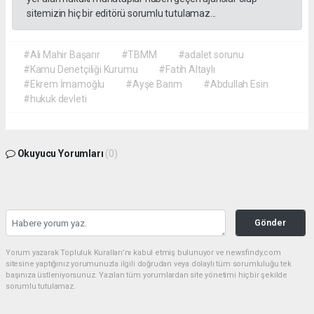
sitemizin hiç bir editörü sorumlu tutulamaz...
#Ali Mahir Başarır
#TBMM
#adalet sorunu
#Kamu Denetçiliği Kurumu
#Fatih Altaylı
#Ekrem İmamoğlu
#Ayşe Barım
#Abdullah Esin
#hukuk devleti
Okuyucu Yorumları
(0)
Gönder
Yorum yazarak Topluluk Kuralları’nı kabul etmiş bulunuyor ve newsfindy.com
sitesine yaptığınız yorumunuzla ilgili doğrudan veya dolaylı tüm sorumluluğu tek
başınıza üstleniyorsunuz. Yazılan tüm yorumlardan site yönetimi hiçbir şekilde
sorumlu tutulamaz.