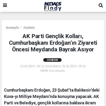
,
,
,
Anasayfa
Gündem
AK Parti Gençlik Kolları,
Cumhurbaşkanı Erdoğan’ın Ziyareti
Öncesi Meydanda Bayrak Asıyor
GÜNDEM
23.02.2024 - 09:12, Güncelleme: 23.02.2024 - 09:12
6898+ kez okundu.
Cumhurbaşkanı Erdoğan, 23 Şubat’ta Balıkesir’deki
Kuva-yı Milliye Meydanı’nda konuşma yapacak. AK
Parti ve Belediye, gençlik kollarına baklava ikram