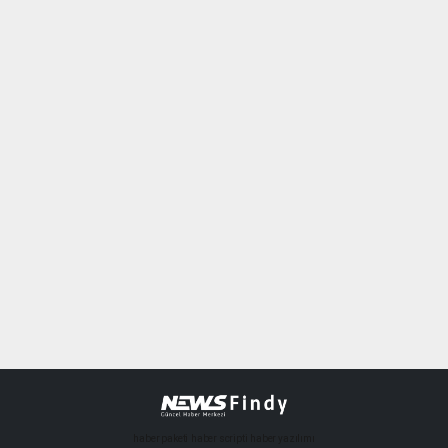
haber paketi
haber scripti
haber yazılımı