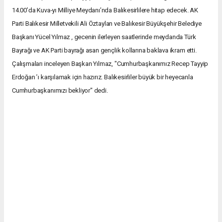
14.00’da Kuva-yı Milliye Meydanı’nda Balıkesirlilere hitap edecek. AK
Parti Balıkesir Milletvekili Ali Öztaylan ve Balıkesir Büyükşehir Belediye
Başkanı Yücel Yılmaz , gecenin ilerleyen saatlerinde meydanda Türk
Bayrağı ve AK Parti bayrağı asan gençlik kollarına baklava ikram etti.
Çalışmaları inceleyen Başkan Yılmaz, "Cumhurbaşkanımız Recep Tayyip
Erdoğan ’ı karşılamak için hazırız. Balıkesirliler büyük bir heyecanla
Cumhurbaşkanımızı bekliyor" dedi.