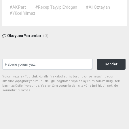
#AK Parti
#Recep Tayyip Erdoğan
#Ali Öztaylan
#Yücel Yılmaz
Okuyucu Yorumları
(0)
Gönder
Yorum yazarak Topluluk Kuralları’nı kabul etmiş bulunuyor ve newsfindy.com
sitesine yaptığınız yorumunuzla ilgili doğrudan veya dolaylı tüm sorumluluğu tek
başınıza üstleniyorsunuz. Yazılan tüm yorumlardan site yönetimi hiçbir şekilde
sorumlu tutulamaz.