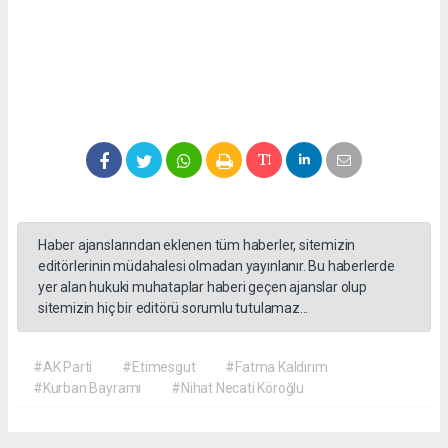
Haber ajanslarından eklenen tüm haberler, sitemizin
editörlerinin müdahalesi olmadan yayınlanır. Bu haberlerde
yer alan hukuki muhataplar haberi geçen ajanslar olup
sitemizin hiç bir editörü sorumlu tutulamaz...
#AK Parti
#Etimesgut
#Fatma Kaldırım
#Kurban Bayramı
#Nihat Necati Köroğlu