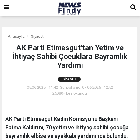
,
,
,
Anasayfa
Siyaset
AK Parti Etimesgut’tan Yetim ve
İhtiyaç Sahibi Çocuklara Bayramlık
Yardımı
SIYASET
05.06.2025 - 11:42, Güncelleme: 07.06.2025 - 12:52
25080+ kez okundu.
AK Parti Etimesgut Kadın Komisyonu Başkanı
Fatma Kaldırım, 70 yetim ve ihtiyaç sahibi çocuğa
bayramlık elbise ve ayakkabı yardımında bulundu.