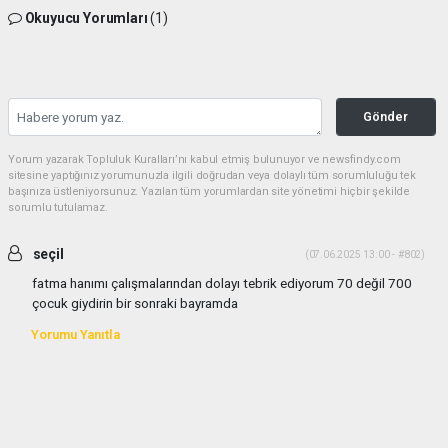
Okuyucu Yorumları
(1)
Gönder
Yorum yazarak Topluluk Kuralları’nı kabul etmiş bulunuyor ve newsfindy.com
sitesine yaptığınız yorumunuzla ilgili doğrudan veya dolaylı tüm sorumluluğu tek
başınıza üstleniyorsunuz. Yazılan tüm yorumlardan site yönetimi hiçbir şekilde
sorumlu tutulamaz.
seçil
(07.06.2025 13:00 - #802)
fatma hanımı çalışmalarından dolayı tebrik ediyorum 70 değil 700
çocuk giydirin bir sonraki bayramda
Yorumu Yanıtla