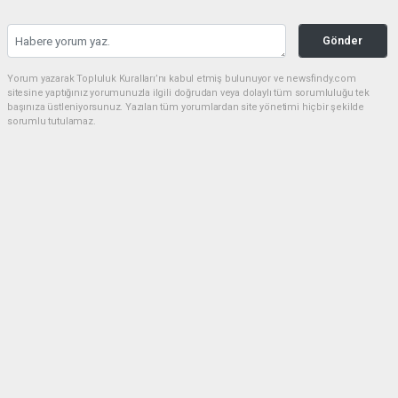
Gönder
Yorum yazarak Topluluk Kuralları’nı kabul etmiş bulunuyor ve newsfindy.com
sitesine yaptığınız yorumunuzla ilgili doğrudan veya dolaylı tüm sorumluluğu tek
başınıza üstleniyorsunuz. Yazılan tüm yorumlardan site yönetimi hiçbir şekilde
sorumlu tutulamaz.