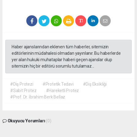
Haber ajanslarından eklenen tüm haberler, sitemizin
editörlerinin müdahalesi olmadan yayınlanır. Bu haberlerde
yer alan hukuki muhataplar haberi geçen ajanslar olup
sitemizin hiç bir editörü sorumlu tutulamaz...
#Diş Protezi
#Protetik Tedavi
#Diş Eksikliği
#Sabit Protez
#Hareketli Protez
#Prof. Dr. İbrahim Berk Bellaz
Okuyucu Yorumları
(0)