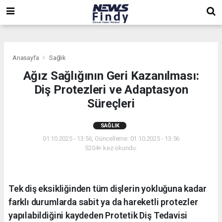
,
,
,
Anasayfa
Sağlık
Ağız Sağlığının Geri Kazanılması:
Diş Protezleri ve Adaptasyon
Süreçleri
SAĞLIK
01.10.2025 - 13:56, Güncelleme: 01.10.2025 - 13:56
5204+ kez okundu.
Tek diş eksikliğinden tüm dişlerin yokluğuna kadar
farklı durumlarda sabit ya da hareketli protezler
yapılabildiğini kaydeden Protetik Diş Tedavisi