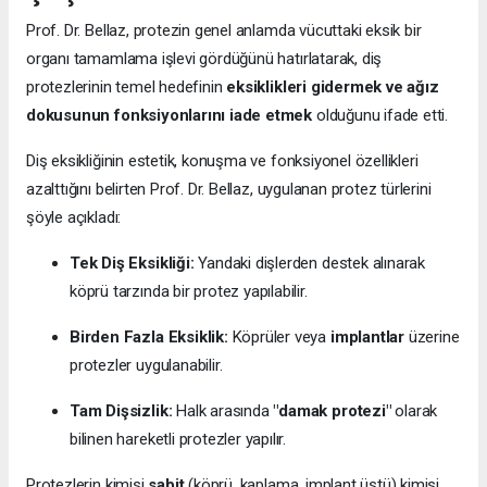
Prof. Dr. Bellaz, protezin genel anlamda vücuttaki eksik bir
organı tamamlama işlevi gördüğünü hatırlatarak, diş
protezlerinin temel hedefinin
eksiklikleri gidermek ve ağız
dokusunun fonksiyonlarını iade etmek
olduğunu ifade etti.
Diş eksikliğinin estetik, konuşma ve fonksiyonel özellikleri
azalttığını belirten Prof. Dr. Bellaz, uygulanan protez türlerini
şöyle açıkladı:
Tek Diş Eksikliği:
Yandaki dişlerden destek alınarak
köprü tarzında bir protez yapılabilir.
Birden Fazla Eksiklik:
Köprüler veya
implantlar
üzerine
protezler uygulanabilir.
Tam Dişsizlik:
Halk arasında
"damak protezi"
olarak
bilinen hareketli protezler yapılır.
Protezlerin kimisi
sabit
(köprü, kaplama, implant üstü) kimisi