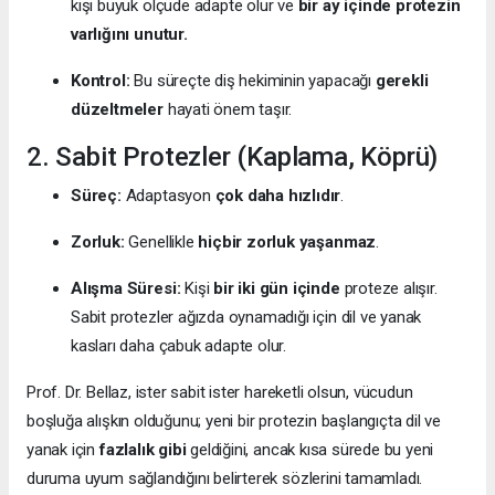
kişi büyük ölçüde adapte olur ve
bir ay içinde protezin
varlığını unutur.
Kontrol:
Bu süreçte diş hekiminin yapacağı
gerekli
düzeltmeler
hayati önem taşır.
2. Sabit Protezler (Kaplama, Köprü)
Süreç:
Adaptasyon
çok daha hızlıdır
.
Zorluk:
Genellikle
hiçbir zorluk yaşanmaz
.
Alışma Süresi:
Kişi
bir iki gün içinde
proteze alışır.
Sabit protezler ağızda oynamadığı için dil ve yanak
kasları daha çabuk adapte olur.
Prof. Dr. Bellaz, ister sabit ister hareketli olsun, vücudun
boşluğa alışkın olduğunu; yeni bir protezin başlangıçta dil ve
yanak için
fazlalık gibi
geldiğini, ancak kısa sürede bu yeni
duruma uyum sağlandığını belirterek sözlerini tamamladı.