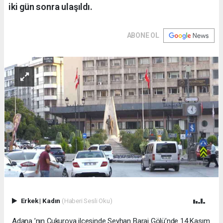
iki gün sonra ulaşıldı.
ABONE OL
Erkek
|
Kadın
(Haberi Sesli Oku)
Adana ’nın Çukurova ilçesinde Seyhan Baraj Gölü’nde 14 Kasım