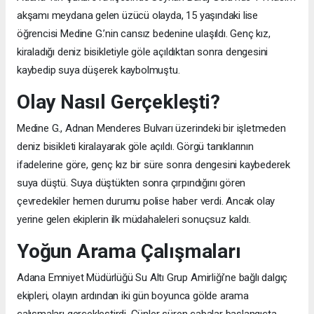
akşamı meydana gelen üzücü olayda, 15 yaşındaki lise
öğrencisi Medine G.’nin cansız bedenine ulaşıldı. Genç kız,
kiraladığı deniz bisikletiyle göle açıldıktan sonra dengesini
kaybedip suya düşerek kaybolmuştu.
Olay Nasıl Gerçekleşti?
Medine G., Adnan Menderes Bulvarı üzerindeki bir işletmeden
deniz bisikleti kiralayarak göle açıldı. Görgü tanıklarının
ifadelerine göre, genç kız bir süre sonra dengesini kaybederek
suya düştü. Suya düştükten sonra çırpındığını gören
çevredekiler hemen durumu polise haber verdi. Ancak olay
yerine gelen ekiplerin ilk müdahaleleri sonuçsuz kaldı.
Yoğun Arama Çalışmaları
Adana Emniyet Müdürlüğü Su Altı Grup Amirliği’ne bağlı dalgıç
ekipleri, olayın ardından iki gün boyunca gölde arama
çalışmaları gerçekleştirdi. Günler süren çabalar başlangıçta