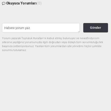
Okuyucu Yorumları
(0)
Gönder
Yorum yazarak Topluluk Kuralları’nı kabul etmiş bulunuyor ve newsfindy.com
sitesine yaptığınız yorumunuzla ilgili doğrudan veya dolaylı tüm sorumluluğu tek
başınıza üstleniyorsunuz. Yazılan tüm yorumlardan site yönetimi hiçbir şekilde
sorumlu tutulamaz.