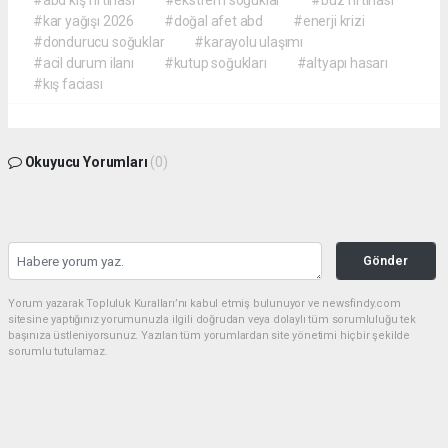
#abd kış fırtınası
#ekstrem soğuklar
#buz fırtınası
#kar yağışı 2026
#doğal afet abd
#enerji krizi
#dondurucu soğuklar
#karayolu ulaşımı
#acil durum ilanı
#kutup soğukları
#altyapı hasarı
#kış faciası
Okuyucu Yorumları
(0)
Gönder
Yorum yazarak Topluluk Kuralları’nı kabul etmiş bulunuyor ve newsfindy.com
sitesine yaptığınız yorumunuzla ilgili doğrudan veya dolaylı tüm sorumluluğu tek
başınıza üstleniyorsunuz. Yazılan tüm yorumlardan site yönetimi hiçbir şekilde
sorumlu tutulamaz.