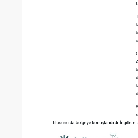
t
T
k
b
ü
C
b
d
k
d
W
s
filosunu da bölgeye konuşlandırdı. İngiltere