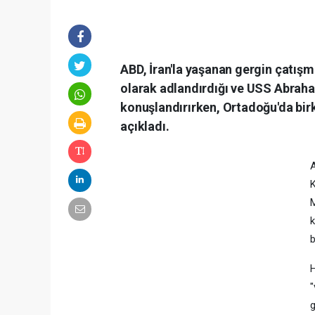
ABD, İran'la yaşanan gergin çatış
olarak adlandırdığı ve USS Abraha
konuşlandırırken, Ortadoğu'da bir
açıkladı.
A
K
k
b
H
"
g