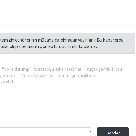
itemizin editörlerinin müdahalesi olmadan yayınlanır. Bu haberlerde
slar olup sitemizin hiç bir editörü sorumlu tutulamaz...
#donald trump
#ortadoğu askeri tatbikat
#uçak gemisi filosu
a körfezi
#deniz kuvvetleri
#pentagon açıklaması
ika abd
Gönder