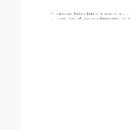
Yorum yazarak Topluluk Kuralları’nı kabul etmiş bulun
tüm sorumluluğu tek başınıza üstleniyorsunuz. Yazıla