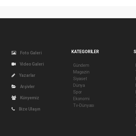
KATEGORİLER
S
Foto Galeri
Video Galeri
Gündem
Magazin
Yazarlar
Siyaset
Dünya
Arşivler
Spor
Künyemiz
Ekonomi
Tv-Dünyası
Bize Ulaşın