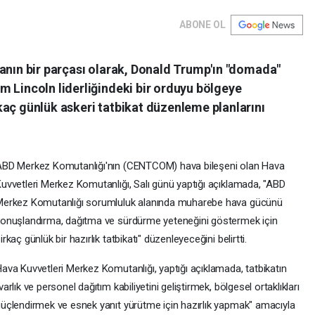
ABONE OL
manın bir parçası olarak, Donald Trump'ın "domada"
m Lincoln liderliğindeki bir orduyu bölgeye
kaç günlük askeri tatbikat düzenleme planlarını
BD Merkez Komutanlığı'nın (CENTCOM) hava bileşeni olan Hava
uvvetleri Merkez Komutanlığı, Salı günü yaptığı açıklamada, "ABD
Merkez Komutanlığı sorumluluk alanında muharebe hava gücünü
onuşlandırma, dağıtma ve sürdürme yeteneğini göstermek için
irkaç günlük bir hazırlık tatbikatı" düzenleyeceğini belirtti.
ava Kuvvetleri Merkez Komutanlığı, yaptığı açıklamada, tatbikatın
varlık ve personel dağıtım kabiliyetini geliştirmek, bölgesel ortaklıkları
üçlendirmek ve esnek yanıt yürütme için hazırlık yapmak" amacıyla