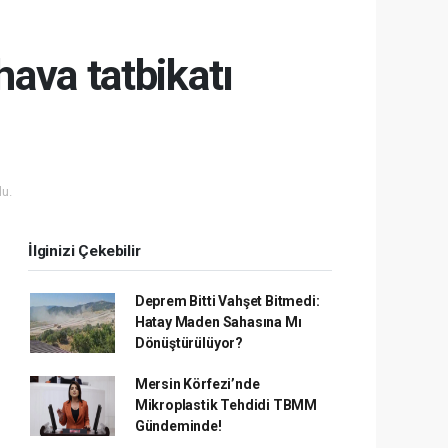
ava tatbikatı
u
u.
İlginizi Çekebilir
Deprem Bitti Vahşet Bitmedi:
Hatay Maden Sahasına Mı
Dönüştürülüyor?
Mersin Körfezi’nde
Mikroplastik Tehdidi TBMM
Gündeminde!