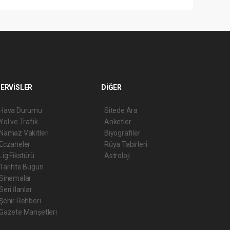
ERVİSLER
DİĞER
Hava Durumu
Sitede Ara
Yol ve Trafik
Anketler
Namaz Vakitleri
Biyografiler
Eczaneler
Rüya Tabirleri
Lig Fikstürü
Astroloji
Tarihte Bugün
Sinemalar
Seri İlanlar
Şehir Rehberi
Gazete Manşetleri