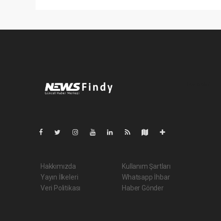
Pro-0.057
Hakkımızda
Kullanım Şartları
Yayın İlkeleri
Whatsapp İhbar
Veri Politikası
Haber Gönder