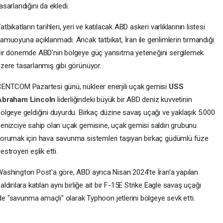
asarlandığını da ekledi.
atbikatların tarihleri, yeri ve katılacak ABD askeri varlıklarının listesi
amuoyuna açıklanmadı. Ancak tatbikat, İran ile gerilimlerin tırmandığı
ir dönemde ABD'nin bölgeye güç yansıtma yeteneğini sergilemek
zere tasarlanmış gibi görünüyor.
ENTCOM Pazartesi günü, nükleer enerjili uçak gemisi
USS
Abraham Lincoln
liderliğindeki büyük bir ABD deniz kuvvetinin
ölgeye geldiğini duyurdu. Birkaç düzine savaş uçağı ve yaklaşık 5.000
enizciye sahip olan uçak gemisine, uçak gemisi saldırı grubunu
orumak için hava savunma sistemleri taşıyan birkaç güdümlü füze
estroyeri eşlik etti.
ashington Post'a göre, ABD ayrıca Nisan 2024'te İran'a yapılan
aldırılara katılan aynı birliğe ait bir F-15E Strike Eagle savaş uçağı
 de "savunma amaçlı" olarak Typhoon jetlerini bölgeye sevk etti.