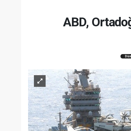
ABD, Ortadoğ
Dün