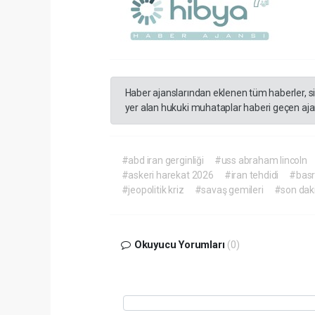
Haber ajanslarından eklenen tüm haberler, s
yer alan hukuki muhataplar haberi geçen ajan
#abd iran gerginliği
#uss abraham lincoln
#askeri harekat 2026
#iran tehdidi
#basr
#jeopolitik kriz
#savaş gemileri
#son dak
Okuyucu Yorumları
(0)