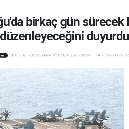
u'da birkaç gün sürecek h
düzenleyeceğini duyurd
28.01.2026 - 08:59, Güncelleme: 28.01.2026 - 08:59
6136+ kez okund
ya