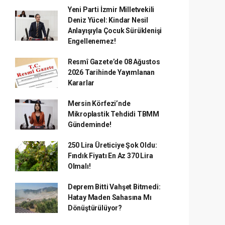
Yeni Parti İzmir Milletvekili
Deniz Yücel: Kindar Nesil
Anlayışıyla Çocuk Sürüklenişi
Engellenemez!
Resmî Gazete’de 08 Ağustos
2026 Tarihinde Yayımlanan
Kararlar
Mersin Körfezi’nde
Mikroplastik Tehdidi TBMM
Gündeminde!
250 Lira Üreticiye Şok Oldu:
Fındık Fiyatı En Az 370 Lira
Olmalı!
Deprem Bitti Vahşet Bitmedi:
Hatay Maden Sahasına Mı
Dönüştürülüyor?