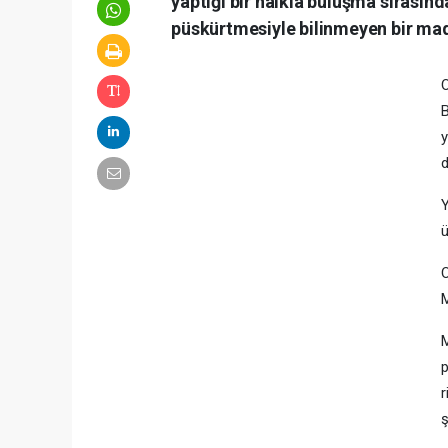
yaptığı bir halkla buluşma sırasında
püskürtmesiyle bilinmeyen bir mad
O
B
y
d
Y
ü
O
M
M
p
r
ş