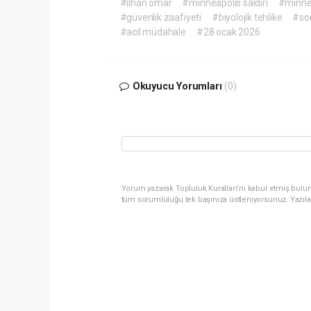
#ilhan omar
#minneapolis saldırı
#minnes
#güvenlik zaafiyeti
#biyolojik tehlike
#so
#acil müdahale
#28 ocak 2026
Okuyucu Yorumları
(0)
Yorum yazarak Topluluk Kuralları’nı kabul etmiş bulun
tüm sorumluluğu tek başınıza üstleniyorsunuz. Yazıla