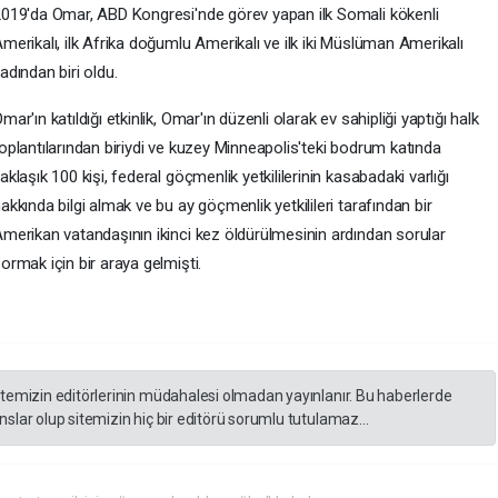
019'da Omar, ABD Kongresi'nde görev yapan ilk Somali kökenli
merikalı, ilk Afrika doğumlu Amerikalı ve ilk iki Müslüman Amerikalı
adından biri oldu.
mar'ın katıldığı etkinlik, Omar'ın düzenli olarak ev sahipliği yaptığı halk
oplantılarından biriydi ve kuzey Minneapolis'teki bodrum katında
aklaşık 100 kişi, federal göçmenlik yetkililerinin kasabadaki varlığı
akkında bilgi almak ve bu ay göçmenlik yetkilileri tarafından bir
merikan vatandaşının ikinci kez öldürülmesinin ardından sorular
ormak için bir araya gelmişti.
itemizin editörlerinin müdahalesi olmadan yayınlanır. Bu haberlerde
slar olup sitemizin hiç bir editörü sorumlu tutulamaz...