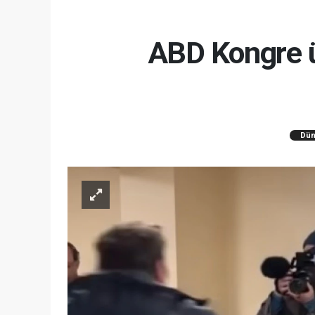
ABD Kongre üy
Dün