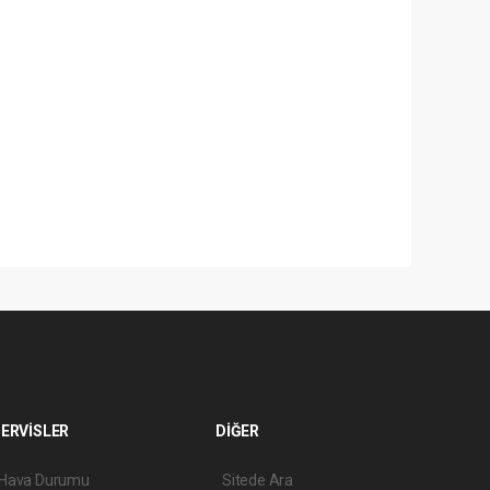
ERVİSLER
DİĞER
Hava Durumu
Sitede Ara