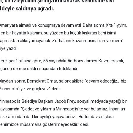
, bir izleyicinin şırınga kullanarak kendisine sıvı
deyle saldırıya uğradı.
mar yara almadı ve konuşmaya devam etti. Daha sonra X'te "İyiyim.
en bir hayatta kalanım, bu yüzden bu küçük kışkırtıcı beni işimi
apmaktan alıkoyamayacak. Zorbaların kazanmasına izin vermem"
iye yazdı.
erel şerif ofisine göre, 55 yaşındaki Anthony James Kazmierczak,
çüncü derece saldırı suçundan tutuklandı.
laydan sonra, Demokrat Omar, salondakilere "devam edeceğiz... biz
innesota'lıyız ve güçlüyüz" dedi.
inneapolis Belediye Başkanı Jacob Frey, sosyal medyada yaptığı bir
aylaşımda "Şiddet ve yıldırma Minneapolis'te yer bulamaz. İnsanları
iske atmadan da fikir ayrılığı yaşayabiliriz... Bu tür davranışlara
ehrimizde müsamaha gösterilmeyecektir." dedi.