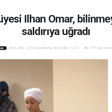
esi Ilhan Omar, bilinmey
saldırıya uğradı
28.01.2026 - 12:24, Güncelleme: 28.01.2026 - 12:24
7171+ kez okund
ya