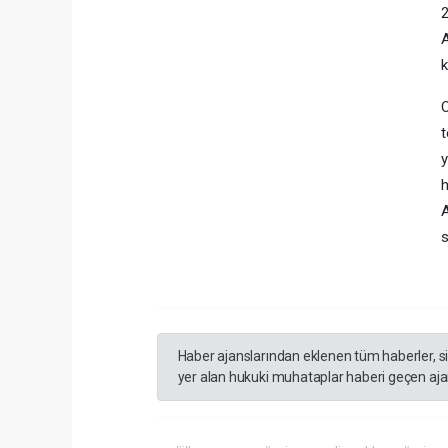
2
A
k
O
t
y
h
A
s
Haber ajanslarından eklenen tüm haberler, s
yer alan hukuki muhataplar haberi geçen ajan