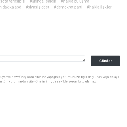
ota temsilcisi
#şırıngalı saldırı
#halkla buluşma
n dakika abd
#siyasi şiddet
#demokrat parti
#halkla ilişkiler
Gönder
uyor ve newsfindy.com sitesine yaptığınız yorumunuzla ilgili doğrudan veya dolaylı
n tüm yorumlardan site yönetimi hiçbir şekilde sorumlu tutulamaz.