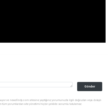
Gönder
uyor ve newsfindy.com sitesine yaptığınız yorumunuzla ilgili doğrudan veya dolaylı
n tüm yorumlardan site yönetimi hiçbir şekilde sorumlu tutulamaz.