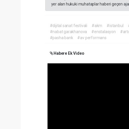
yer alan hukuki muhataplar haberi geçen ajan
#dijital sanat festivali
#akm
#istanbul
#nabat garakhanova
#enstalasyon
#artı
#pasha bank
#av performans
Habere Ek Video