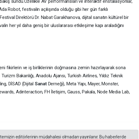
akış sundu.Özellikle AV performansları ve interaktif enstalasyonlar,
Ada Robot, festivalin açılışında olduğu gibi her gün farklı
.Festival Direktörü Dr. Nabat Garakhanova, dijital sanatın kültürel bir
n her yıl daha geniş bir uluslararası etkileşime kapı araladığını
eni fikirlerin ve iş birliklerinin doğmasına zemin hazırlayarak sona
 Turizm Bakanlığı, Anadolu Ajansı, Turkish Airlines, Yıldız Teknik
ing, DİSAD (Dijital
Sanat
Derneği), Meta Yapı, Mayer, Monster,
Dewards, Adinteraction, FH İletişim, Gauss, Pakala, Node Media Lab,
itemizin editörlerinin müdahalesi olmadan yayınlanır. Bu haberlerde