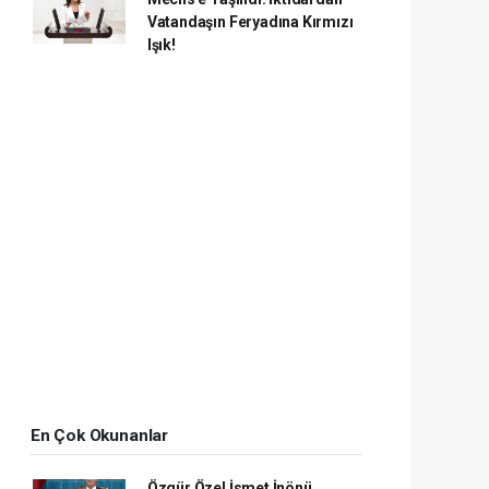
Vatandaşın Feryadına Kırmızı
Işık!
En Çok Okunanlar
Özgür Özel İsmet İnönü