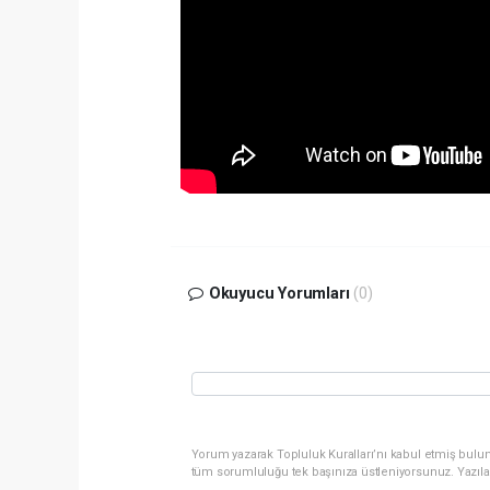
Okuyucu Yorumları
(0)
Yorum yazarak Topluluk Kuralları’nı kabul etmiş bulun
tüm sorumluluğu tek başınıza üstleniyorsunuz. Yazıla