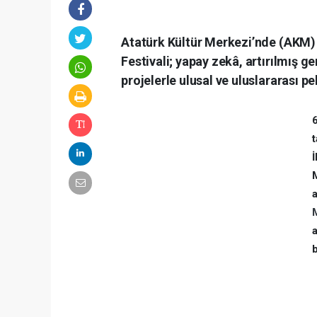
Atatürk Kültür Merkezi’nde (AKM) 
Festivali; yapay zekâ, artırılmış ge
projelerle ulusal ve uluslararası p
6
t
İ
a
b