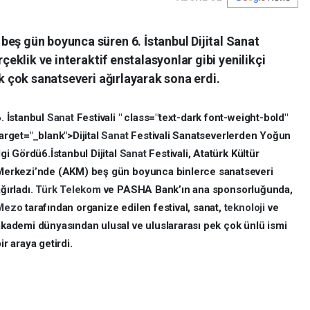
beş gün boyunca süren 6. İstanbul Dijital Sanat
rçeklik ve interaktif enstalasyonlar gibi yenilikçi
ek çok sanatseveri ağırlayarak sona erdi.
. İstanbul
Sanat
Festivali " class="text-dark font-weight-bold"
arget="_blank">Dijital
Sanat
Festivali Sanatseverlerden Yoğun
lgi Gördü6.İstanbul Dijital
Sanat
Festivali, Atatürk Kültür
Merkezi’nde (AKM) beş gün boyunca binlerce sanatseveri
ğırladı.
Türk Telekom
ve PASHA Bank’ın ana sponsorluğunda,
Mezo
tarafından organize edilen festival, sanat,
teknoloji
ve
akademi dünyasından ulusal ve uluslararası pek çok ünlü ismi
ir araya getirdi.