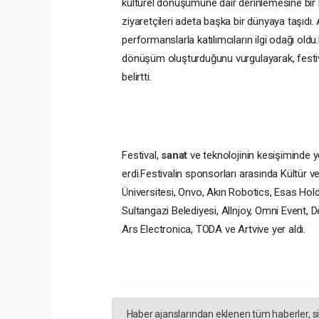
kültürel dönüşümüne dair derinlemesine bir b
ziyaretçileri adeta başka bir dünyaya taşıdı. 
performanslarla katılımcıların ilgi odağı oldu
dönüşüm oluşturduğunu vurgulayarak, festivali
belirtti.
Festival,
sanat
ve teknolojinin kesişiminde y
erdi.Festivalin sponsorları arasında Kültür ve
Üniversitesi, Onvo, Akın Robotics, Esas Hold
Sultangazi Belediyesi, Allnjoy, Omni Event, 
Ars Electronica, TODA ve Artvive yer aldı.
Haber ajanslarından eklenen tüm haberler, s