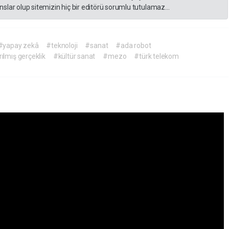
slar olup sitemizin hiç bir editörü sorumlu tutulamaz...
#yapay zekâ
#teknoloji
#sanat
#ada robot
rılmış gerçeklik
#kültür sanat
#mezo
#türk telekom