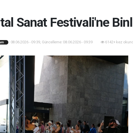
ital Sanat Festivali'ne Bin
08.06.2026 - 09:39, Güncelleme: 08.06.2026 - 09:39
6142+ kez okund
am