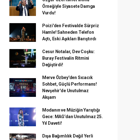
Örneğiyle Siyasete Damga
Vurdu!
Poizi'den Festivalde Sürpriz
Hamle! Sahneden Telefon
Açtı, Eski Aşıkları Barıştırdı
Cesur Notalar, Dev Coşku:
Buray Festivalin Ritmini
Değiştirdi!
Merve Özbey'den Sıcacık
Sohbet, Güçlü Performans!
Nevşehir'de Unutulmaz
Akşam
Modanın ve Müziğin Yarıştığı
Gece: MAG’dan Unutulmaz 25.
Yıl Daveti!
Dışa Bağımlılık Değil Yerli