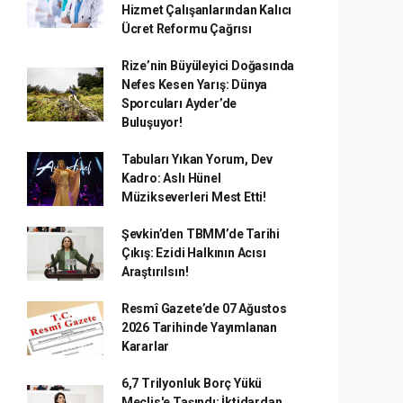
Hizmet Çalışanlarından Kalıcı
Ücret Reformu Çağrısı
Rize’nin Büyüleyici Doğasında
Nefes Kesen Yarış: Dünya
Sporcuları Ayder’de
Buluşuyor!
Tabuları Yıkan Yorum, Dev
Kadro: Aslı Hünel
Müzikseverleri Mest Etti!
Şevkin’den TBMM’de Tarihi
Çıkış: Ezidi Halkının Acısı
Araştırılsın!
Resmî Gazete’de 07 Ağustos
2026 Tarihinde Yayımlanan
Kararlar
6,7 Trilyonluk Borç Yükü
Meclis'e Taşındı: İktidardan