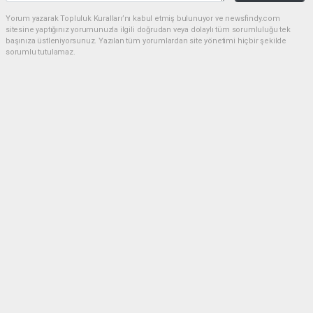
Yorum yazarak Topluluk Kuralları’nı kabul etmiş bulunuyor ve newsfindy.com
sitesine yaptığınız yorumunuzla ilgili doğrudan veya dolaylı tüm sorumluluğu tek
başınıza üstleniyorsunuz. Yazılan tüm yorumlardan site yönetimi hiçbir şekilde
sorumlu tutulamaz.