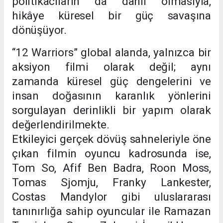
politikacıların
da
dahil olmasıyla,
hikâye
küresel bir güç savaşına
dönüşüyor
.
“12 Warriors” global alanda, yalnızca bir
aksiyon filmi olarak değil; aynı
zamanda küresel güç dengelerini ve
insan doğasının karanlık yönlerini
sorgulayan derinlikli bir yapım olarak
değerlendirilmekte.
Etkileyici
gerçek
dövüş sahneleriyle öne
çıkan filmin oyuncu kadrosunda ise,
Tom So
, Afif Ben Badra,
Roon Moss
,
Tomas Sjomju, Franky Lankester,
Costas Mand
y
lor
gibi uluslararası
tanınırlığa sahip
oyuncular ile Ramazan