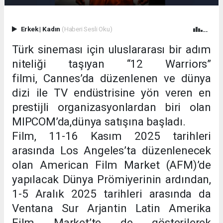
Erkek
|
Kadın
(Haberi Sesli Oku)
Türk sineması için uluslararası bir adım
niteliği taşıyan “12 Warriors”
filmi,
Cannes’da düzenlenen ve dünya
dizi ile
TV
endüst
risine yön veren en
prestijli
organizasyonlardan biri olan
MIPCOM’da
,
dünya satışına başladı
.
Film, 11-16 Kasım 2025 tarihleri
arasında Los Angeles’ta düzenlenecek
olan American Film Market (AFM)’de
yapılacak Dünya Prömiyerinin ardından,
1-5 Aralık 2025 tarihleri arasında da
Ventana Sur Arjantin Latin Amerika
Film Market’te de gösterilerek