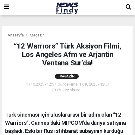
,
,
,
Anasayfa
Magazin
“12 Warrıors” Türk Aksiyon Filmi,
Los Angeles Afm ve Arjantin
Ventana Sur’da!
MAGAZIN
17.10.2025 - 12:57, Güncelleme: 17.10.2025 - 12:57
7897+ kez okundu.
Türk sineması için uluslararası bir adım olan “12
Warriors”, Cannes'daki MIPCOM’da dünya satışına
başladı. Eski bir Rus istihbarat subayının kurduğu