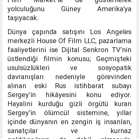
yolculuğunu Güney Amerika’ya
taşıyacak.
Dünya
çapında satışını
Los Angeles
merkezli House Of Film LLC, pazarlama
faaliyetlerini ise Dijital Senkron TV’nin
üstlendiği film
in konusu
;
G
eçmişteki
usulsüzlükleri ve sosyopatik
davranışları nedeniyle görevinden
alınan esk
i Rus istihbarat subayı
Sergey’
in hikâyesini konu ediyor.
Hayalini kurduğu gizli örgütü kuran
Sergey’in ölümcül sistemine, yıllar
içinde dünyanın en zengin iş insanları,
sanatçılar ve kurnaz