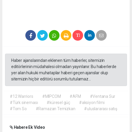
Haber ajanslarından eklenen tüm haberler, sitemizin
editörlerinin müdahalesi olmadan yayınlanır. Bu haberlerde
yer alan hukuki muhataplar haberi geçen ajanslar olup
sitemizin hiç bir editörü sorumlu tutulamaz...
#12 Warriors
#MIPCOM
#AFM
#Ventana Sur
#Türk sineması
#küresel güç
#aksiyon filmi
#Tom So
#Ramazan Temizkan
#uluslararası satış
Habere Ek Video