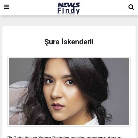
,
,
,
Şura İskenderli