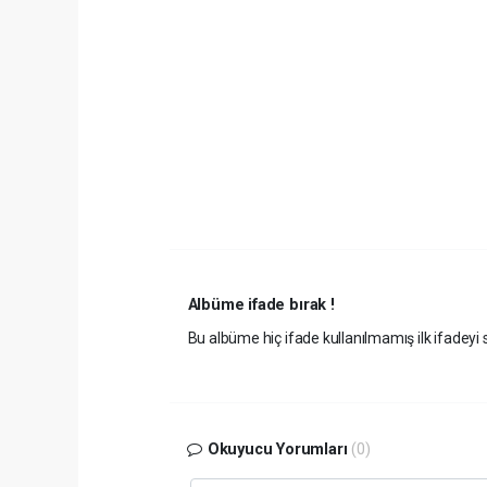
Albüme ifade bırak !
Bu albüme hiç ifade kullanılmamış ilk ifadeyi s
Okuyucu Yorumları
(0)