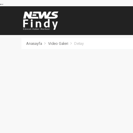
,
,
,
Anasayfa
Video Galeri
Detay