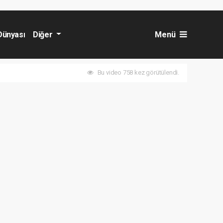
Dünyası
Diğer
Menü
Bu video 758 kez görütülendi.