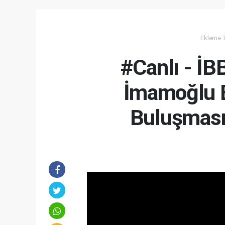
Ekleme Ta
#Canlı - İ
İmamoğlu B
Buluşması