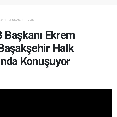
rihi: 23.05.2023 - 17:35
BB Başkanı Ekrem
aşakşehir Halk
nda Konuşuyor