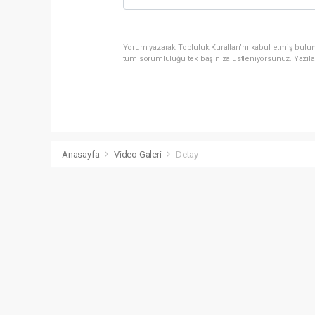
Yorum yazarak Topluluk Kuralları’nı kabul etmiş bulun
tüm sorumluluğu tek başınıza üstleniyorsunuz. Yazıla
Anasayfa
Video Galeri
Detay