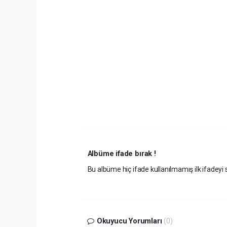
Albüme ifade bırak !
Bu albüme hiç ifade kullanılmamış ilk ifadeyi s
Okuyucu Yorumları
(0)