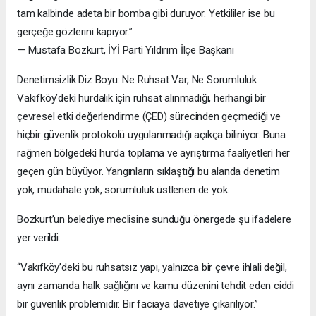
tam kalbinde adeta bir bomba gibi duruyor. Yetkililer ise bu
gerçeğe gözlerini kapıyor.”
— Mustafa Bozkurt, İYİ Parti Yıldırım İlçe Başkanı
Denetimsizlik Diz Boyu: Ne Ruhsat Var, Ne Sorumluluk
Vakıfköy’deki hurdalık için ruhsat alınmadığı, herhangi bir
çevresel etki değerlendirme (ÇED) sürecinden geçmediği ve
hiçbir güvenlik protokolü uygulanmadığı açıkça biliniyor. Buna
rağmen bölgedeki hurda toplama ve ayrıştırma faaliyetleri her
geçen gün büyüyor. Yangınların sıklaştığı bu alanda denetim
yok, müdahale yok, sorumluluk üstlenen de yok.
Bozkurt’un belediye meclisine sunduğu önergede şu ifadelere
yer verildi:
“Vakıfköy’deki bu ruhsatsız yapı, yalnızca bir çevre ihlali değil,
aynı zamanda halk sağlığını ve kamu düzenini tehdit eden ciddi
bir güvenlik problemidir. Bir faciaya davetiye çıkarılıyor.”