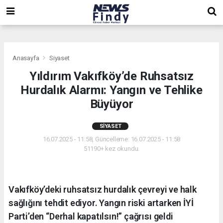
,
,
,
Anasayfa
Siyaset
Yıldırım Vakıfköy’de Ruhsatsız
Hurdalık Alarmı: Yangın ve Tehlike
Büyüyor
SIYASET
16.07.2025 - 11:58, Güncelleme: 16.07.2025 - 11:58
51190+ kez okundu.
Vakıfköy’deki ruhsatsız hurdalık çevreyi ve halk
sağlığını tehdit ediyor. Yangın riski artarken İYİ
Parti’den “Derhal kapatılsın!” çağrısı geldi