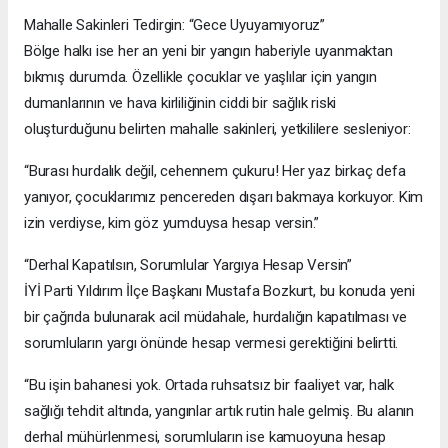
Mahalle Sakinleri Tedirgin: “Gece Uyuyamıyoruz”
Bölge halkı ise her an yeni bir yangın haberiyle uyanmaktan
bıkmış durumda. Özellikle çocuklar ve yaşlılar için yangın
dumanlarının ve hava kirliliğinin ciddi bir sağlık riski
oluşturduğunu belirten mahalle sakinleri, yetkililere sesleniyor:
“Burası hurdalık değil, cehennem çukuru! Her yaz birkaç defa
yanıyor, çocuklarımız pencereden dışarı bakmaya korkuyor. Kim
izin verdiyse, kim göz yumduysa hesap versin.”
“Derhal Kapatılsın, Sorumlular Yargıya Hesap Versin”
İYİ Parti Yıldırım İlçe Başkanı Mustafa Bozkurt, bu konuda yeni
bir çağrıda bulunarak acil müdahale, hurdalığın kapatılması ve
sorumluların yargı önünde hesap vermesi gerektiğini belirtti.
“Bu işin bahanesi yok. Ortada ruhsatsız bir faaliyet var, halk
sağlığı tehdit altında, yangınlar artık rutin hale gelmiş. Bu alanın
derhal mühürlenmesi, sorumluların ise kamuoyuna hesap