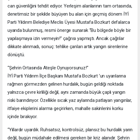
can güvenliğini tehdit ediyor. Yerleşim alanlarının tam ortasında,
denetimsiz bir şekilde büyüyen bu alan için geçmiş dönem İYİ
Parti Yıldırım Belediye Meclis Üyesi Mustafa Bozkurt defalarca
uyarıda bulunmuş, resmi önerge sunarak “Bu bölgede böyle bir
yapılaşmaya izin vermeyin!” çağrısı yapmıştı. Ancak çağrılar
dikkate alınmadı, sonuç: tehlike çanları artık yangın sirenlerine
dönüştü.
“Şehrin Ortasında Ateşle Oynuyorsunuz!”
İYİ Parti Yıldırım İlçe Başkanı Mustafa Bozkurt ’un uyarılarına
rağmen görmezden gelinen hurdalık, bugün geldiği noktada
yalnızca çevre kirliliği değil, aynı zamanda büyük çaplı yangın
riski barındırıyor. Özellikle sıcak yaz aylarında patlayan yangınlar,
itfaiye ekiplerini alarma geçirirken, mahalle sakinlerini korku
içinde bırakıyor.
“Yıllardır uyardık. Ruhsatsız, kontrolsüz, plansız bu hurdalık yarın
değil, bugün müdahale edilmesi gereken bir kriz alanıdır. Şehrin