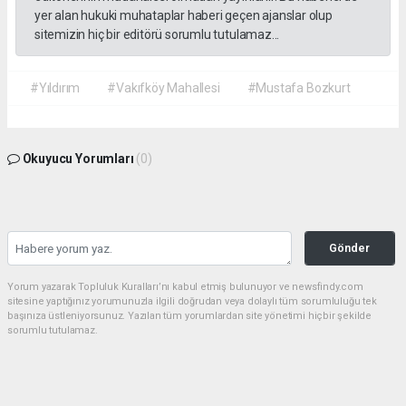
yer alan hukuki muhataplar haberi geçen ajanslar olup
sitemizin hiç bir editörü sorumlu tutulamaz...
#Yıldırım
#Vakıfköy Mahallesi
#Mustafa Bozkurt
Okuyucu Yorumları
(0)
Gönder
Yorum yazarak Topluluk Kuralları’nı kabul etmiş bulunuyor ve newsfindy.com
sitesine yaptığınız yorumunuzla ilgili doğrudan veya dolaylı tüm sorumluluğu tek
başınıza üstleniyorsunuz. Yazılan tüm yorumlardan site yönetimi hiçbir şekilde
sorumlu tutulamaz.