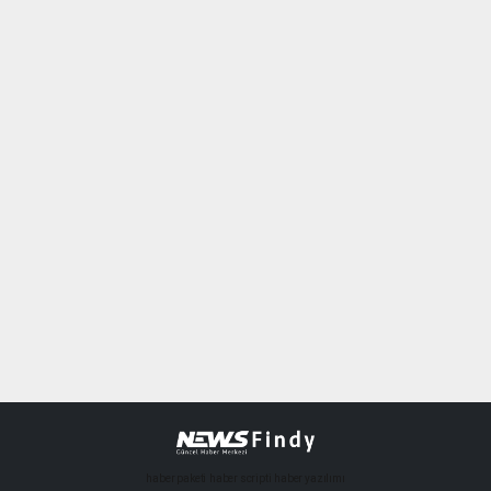
haber paketi
haber scripti
haber yazılımı