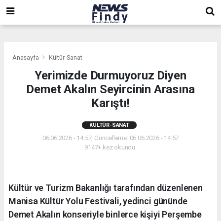
,
,
,
Anasayfa
Kültür-Sanat
Yerimizde Durmuyoruz Diyen
Demet Akalın Seyircinin Arasına
Karıştı!
KÜLTÜR-SANAT
06.06.2026 - 14:57, Güncelleme: 06.06.2026 - 14:57
9147+ kez okundu.
Kültür ve Turizm Bakanlığı tarafından düzenlenen
Manisa Kültür Yolu Festivali, yedinci gününde
Demet Akalın konseriyle binlerce kişiyi Perşembe