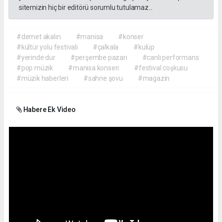
sitemizin hiç bir editörü sorumlu tutulamaz...
#demet akalın
#manisa
#konser
#kültür yolu festivali
#çalkala
#kulüp
#yerinde dur
#perşembe pazarı
#canlı performans
#pop müzik
#manisa konseri
#festival coşkusu
#müzik haberleri
#sahne şovu
#magazin
Habere Ek Video