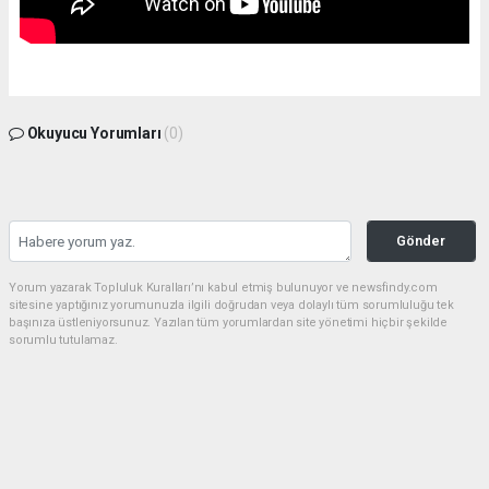
Okuyucu Yorumları
(0)
Gönder
Yorum yazarak Topluluk Kuralları’nı kabul etmiş bulunuyor ve newsfindy.com
sitesine yaptığınız yorumunuzla ilgili doğrudan veya dolaylı tüm sorumluluğu tek
başınıza üstleniyorsunuz. Yazılan tüm yorumlardan site yönetimi hiçbir şekilde
sorumlu tutulamaz.