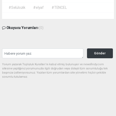
#Selülozik
#elyaf
#TENCEL
Okuyucu Yorumları
(0)
Gönder
Yorum yazarak Topluluk Kuralları’nı kabul etmiş bulunuyor ve newsfindy.com
sitesine yaptığınız yorumunuzla ilgili doğrudan veya dolaylı tüm sorumluluğu tek
başınıza üstleniyorsunuz. Yazılan tüm yorumlardan site yönetimi hiçbir şekilde
sorumlu tutulamaz.