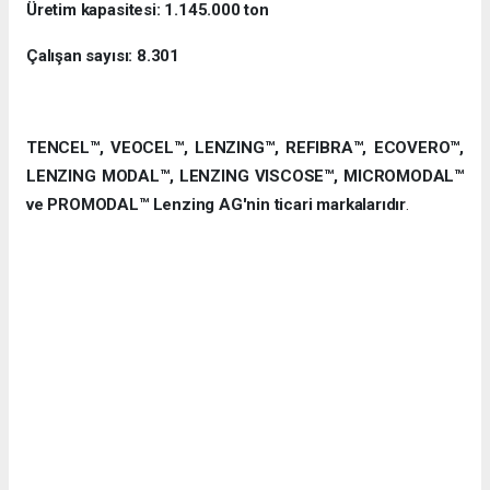
Üretim kapasitesi: 1.145.000 ton
Çalışan sayısı: 8.301
TENCEL™, VEOCEL™, LENZING™, REFIBRA™, ECOVERO™,
LENZING MODAL™, LENZING VISCOSE™, MICROMODAL™
ve PROMODAL™ Lenzing AG'nin ticari markalarıdır
.