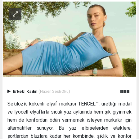
Erkek
|
Kadın
(Haberi Sesli Oku)
Selülozik kökenli elyaf markası TENCEL™, ürettiği modal
ve lyocell elyaflarla sıcak yaz aylarında hem şık giyinmek
hem de konfordan ödün vermemek isteyen markalar için
alternatifler sunuyor.
Bu yaz elbiselerden eteklere,
şortlardan bluzlara kadar her kombinde, şıklık ve konfor