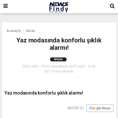
,
,
,
Anasayfa
Moda
Yaz modasında konforlu şıklık
alarmı!
MODA
20.07.2023 - 10:55, Güncelleme: 20.07.2023 - 10:55
52117+ kez okundu.
Yaz modasında konforlu şıklık alarmı!
ABONE OL