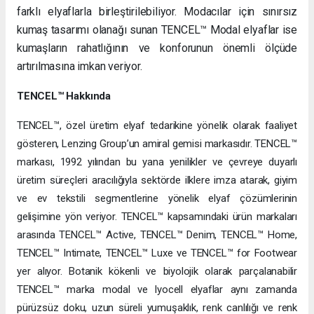
farklı elyaflarla birleştirilebiliyor. Modacılar için sınırsız
kumaş tasarımı olanağı sunan TENCEL™ Modal elyaflar ise
kumaşların rahatlığının ve konforunun önemli ölçüde
artırılmasına imkan veriyor.
TENCEL™ Hakkında
TENCEL™, özel üretim elyaf tedarikine yönelik olarak faaliyet
gösteren, Lenzing Group’un amiral gemisi markasıdır. TENCEL™
markası, 1992 yılından bu yana yenilikler ve çevreye duyarlı
üretim süreçleri aracılığıyla sektörde ilklere imza atarak, giyim
ve ev tekstili segmentlerine yönelik elyaf çözümlerinin
gelişimine yön veriyor. TENCEL™ kapsamındaki ürün markaları
arasında TENCEL™ Active, TENCEL™ Denim, TENCEL™ Home,
TENCEL™ Intimate, TENCEL™ Luxe ve TENCEL™ for Footwear
yer alıyor. Botanik kökenli ve biyolojik olarak parçalanabilir
TENCEL™ marka modal ve lyocell elyaflar aynı zamanda
pürüzsüz doku, uzun süreli yumuşaklık, renk canlılığı ve renk