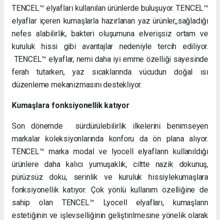
TENCEL™ elyafları kullanılan ürünlerde buluşuyor.
TENCEL™
elyaflar içeren kumaşlarla hazırlanan yaz ürünler,,sağladığı
nefes alabilirlik, bakteri oluşumuna elverişsiz ortam ve
kuruluk hissi gibi avantajlar nedeniyle tercih ediliyor.
TENCEL™ elyaflar, nemi daha iyi emme özelliği sayesinde
ferah tutarken, yaz sıcaklarında vücudun doğal ısı
düzenleme mekanizmasını destekliyor.
Kumaşlara fonksiyonellik katıyor
Son dönemde sürdürülebilirlik ilkelerini benimseyen
markalar koleksiyonlarında konforu da ön plana alıyor.
TENCEL™ marka modal ve lyocell elyafların kullanıldığı
ürünlere daha kalıcı yumuşaklık, ciltte nazik dokunuş,
pürüzsüz doku, serinlik ve kuruluk hissiylekumaşlara
fonksiyonellik katıyor. Çok yönlü kullanım özelliğine de
sahip olan TENCEL™ Lyocell elyafları, kumaşların
estetiğinin ve işlevselliğinin geliştirilmesine yönelik olarak