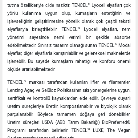
tutma özellikleriyle cilde naziktir. TENCEL™ Lyocell elyafları çok
yönlü kullanıma uygun olup, kumaşların estetiğinin ve
işlevselliğinin geliştirilmesine yönelik olarak çok çeşitli tekstil
elyaflarıyla birleştirilebilir. TENCEL™ Lyocell elyafları, nem
yönetimi sayesinde nemi verimli bir şekilde absorbe
edebilmektedir. Sınırsız tasarım olanağı sunan TENCEL™ Modal
elyaflar, diğer elyaflarla karıştırılabilir ve geleneksel makinelerde
işlenebilir. Bu sayede kumaşların rahatlığı ve konforu önemli
ölçüde artırılabilmektedir.
TENCEL™ markası tarafından kullanılan lifler ve filamentler,
Lenzing Ağaç ve Selüloz Politikası'nın sıkı yönergelerine uygun,
sertifikalı ve kontrollü kaynaklardan elde edilir. Çevreye duyarlı
üretim süreçleriyle üretilir, kompostlanabilir ve biyolojik olarak
parçalanabilir. Böylece tamamen doğaya geri dönebilirler.
Üretim süreçleri USDA (ABD Tarım Bakanlığı) BioPreferred®
Programı tarafından belirlenir. TENCEL™ LUXE, The Vegan